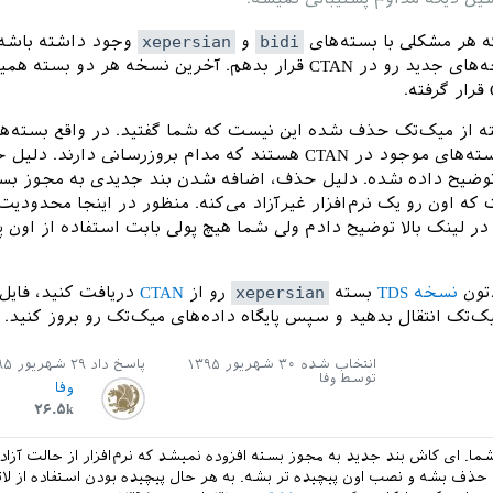
 هر مشکلی با بسته‌های
bidi
و
xepersian
وجود داشته باشه، 
درست کنم و نسخه‌های جدید رو در CTAN قرار بدهم. آخرین نسخه هر دو بست
سته از میک‌تک حذف شده این نیست که شما گفتید. در واقع بسته‌ه
یکی از فعال‌ترین بسته‌های موجود در CTAN هستند که مدام بروزرسانی دارند
وضیح داده شده. دلیل حذف، اضافه شدن بند جدیدی به مجوز بس
ه اون رو یک نرم‌افزار غیرآزاد می‌کنه. منظور در اینجا محدودیت
 لینک بالا توضیح دادم ولی شما هیچ پولی بابت استفاده از اون 
تون
نسخه TDS
بسته ‍
xepersian
رو از
CTAN
دریافت کنید، فایل‌
تک انتقال بدهید و سپس پایگاه داده‌های میک‌تک رو بروز کنید.
انتخاب شده
۳۰ شهریور ۱۳۹۵
پاسخ داد
۲۹ شهریور ۱۳۹۵
توسط
وفا
وفا
۲۶.۵k
ا. ای کاش بند جدید به مجوز بسته افزوده نمیشد که نرم‌افزار از حالت آزاد
حذف بشه و نصب اون پیچیده تر بشه. به هر حال پیچیده بودن استفاده از لا