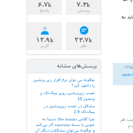
۶.۷k
۷.۳k
پرسش
پاسخ
ان روی CTAN هست رو باید به
۱۲.۹k
۲۳.۷k
نظر
کاربر
پرسش‌های مشابه
salehi
چگونه می توان نرم افزار زی پرشین
را دانلود کرد؟
نصب زی‌پرشین روی میک‌تک و
ویندوز 10
مشکل در نصب زی‌پرشین در
میک‌تک 2.9
جب هر
چرا کلاس beamer حالا نسبتاً به
خوبی با بسته xepersian کار می‌کند
دم
و چگونه می‌توان مشکلات دیگر آن