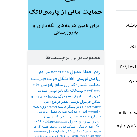
حمایت مالی از پارسی‌لاتک
اشه.
برای تامین هزینه‌های نگه‌داری و
به‌روزرسانی
یر
محبوب‌ترین برچسب‌ها
رفع خطا
جدول
xepersian
مراجع
ریاضی‌نویسی
bidi
شکل
فونت
فهرست
اولین
مطالب
شماره‌گذاری
منابع
پانویس
tikz
parsilatex
بیب‌تک
تک‌لایو
بیمر
اسلاید
زی‌پرشین
پاورقی
سربرگ
bibtex
نماد
رسم
شکل
فرمول‌نویسی
هدر
ارجاع‌دهی
biditexmaker
ویرایشگر
قالب
beamer
واژه‌نامه
texstudio
اندازه فونت
عنوان فصل
ماتریس
‪c:\program files (x86)\‬ باید برین. ساختار فایل tds که extract شد، عین ساختار این پوشه miktex
شماره صفحه
اعمال نشدن تغییرات در
پی‌دی‌اف
رسم جدول
bidipresentation
حاشیه
زنین. (دقیق حضور ذهن دارم
رنگ
عنوان شکل
اسلاید فارسی
محیط قضیه
گراف
حروف‌چینی کد
مکان شکل
شماره فصل
enumerate
tikzpicture
tabriz_thesis
نمایه
align
زیرنویس شکل