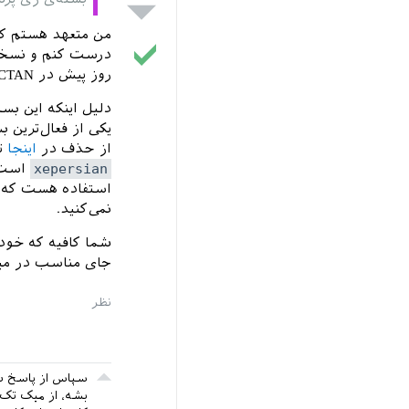
من متعهد هستم که
روز پیش در CTAN قرار گرفته.
دلیل اینکه این ب
از حذف در
اینجا
ت
xepersian
است ک
استفاده هست که در
نمی‌کنید.
شما کافیه که خود
جای مناسب در میک‌
سپاس از پاسخ شم
بشه، از میک تک 