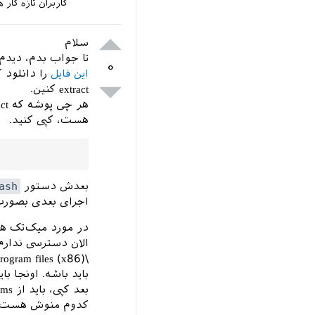
کاربران تازه کا
سلام
تا جواب بدم، دیدم
۰
این فایل
را دانلود ک
extract کنین.
هر چی پوشه که extract شد و حاصل شد را به توی پوشه
هست، کپی کنید.
بعدش دستور
ash
اجرای بعدی بصورت
در مورد میک‌تک 
باید باشه. اونجا باید copy and replace ک
کدوم منوش هست.