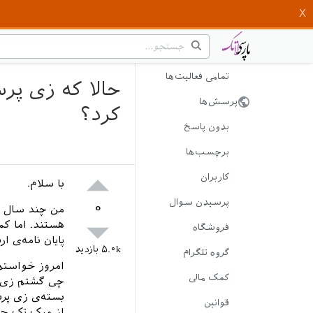
تمامی فعالیت‌ها
حالا که زی پر
پرسش‌ها
کرد؟
بدون پاسخ
برچسب‌ها
کاربران
با سلام.
پرسیدن سوال
۰
من چند سال هس
هستند. اما کم
فروشگاه
پایان نامه‌ی ا
۵.۰k
بازدید
گروه تلگرام
امروز خواستم
کمک مالی
چی گشتم زی پ
بسته‌ی زی پرش
قوانین
از میک تک حذف