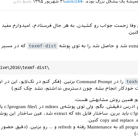
ر همیشه یک مشکل بزرگ بوده.
salehi144
۳۱ شهریور ۱۳۹۵
 وفا زحمت جواب رو کشیدن. به هر حال فرستادم، امیدوارم مفید ب
نین.
texmf-dist
که در مسیر ز
texh
را در Command Prompt بزنین. (فکر کنم در تک‌لایو، این در 
 خودکار انجام بشه. چون دسترسی نداشتم، نشد چک کنم.)
هم همین روش مشابهش هست.
الان دسترسی ندارم ادرس دقیقش. بگم. ولی توی پوشه‌ی miktex در ‪c:\program files\‬ یا
نین.
بعد کپی، باید از all programs به Maintenance رفته و refresh و ... رو ب
)