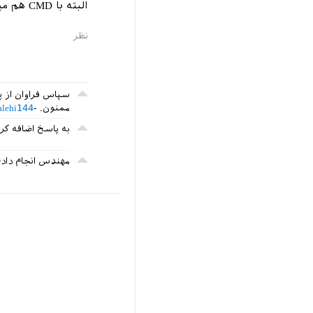
البته با CMD هم میشه با کمک mpm که برای میک‌تک هست، کار کرد.
سپاس فراوان از پ
ممنون.
alehi144
به پاسخ اضافه کر
مهندس انجام دادم