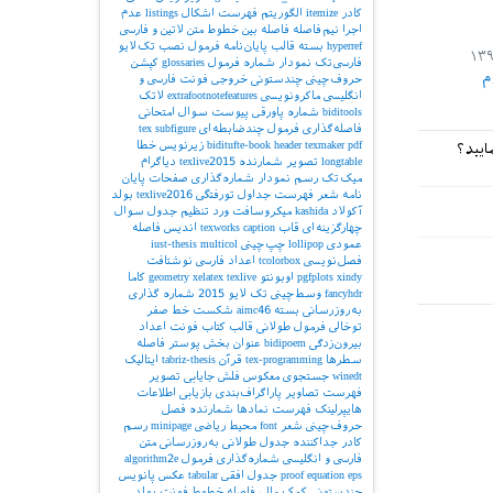
کادر
itemize
الگوریتم
فهرست اشکال
listings
عدم
اجرا
نیم‌فاصله
فاصله بین خطوط
متن لاتین و فارسی
hyperref
بسته
قالب پایان‌نامه
فرمول
نصب تک‌لایو
فارسی‌تک
نمودار
شماره فرمول
glossaries
کپشن
م
حروف‌چینی چندستونی
خروجی
فونت فارسی و
انگلیسی
ماکرونویسی
extrafootnotefeatures
لاتک
biditools
شماره پاورقی
پیوست‌
سوال امتحانی
فاصله‌گذاری
فرمول چندضابطه‌ای
subfigure
tex
pdf
texmaker
header
biditufte-book
زیرنویس
خطا
ایید؟
longtable
تصویر
شمارنده
texlive2015
دیاگرام
میک‌تک
رسم نمودار
شماره‌گذاری صفحات
پایان
نامه
شعر
فهرست جداول
تورفتگی
texlive2016
بولد
آکولاد
kashida
میکروسافت ورد
تنظیم جدول
سوال
چهارگزینه‌ای
قاب
caption
texworks
اندیس
فاصله
عمودی
lollipop
چپ‌چینی
multicol
iust-thesis
فصل‌نویسی
tcolorbox
اعداد فارسی
نوشتافت
xindy
pgfplots
اوبونتو
texlive
xelatex
geometry
کاما
fancyhdr
وسط‌چینی
تک لایو 2015
شماره گذاری
به‌روزرسانی بسته
aimc46
شکست خط
صفر
توخالی
فرمول طولانی
قالب کتاب
فونت اعداد
بیرون‌زدگی
bidipoem
عنوان بخش
پوستر
فاصله
سطرها
tex-programming
قرآن
tabriz-thesis
ایتالیک
winedt
جستجوی معکوس
فلش
جایابی تصویر
فهرست تصاویر
پاراگراف‌بندی
بازیابی اطلاعات
هایپرلینک
فهرست نمادها
شمارنده فصل
حروف‌چینی شعر
font
محیط ریاضی
minipage
رسم
کادر
جداکننده
جدول طولانی
به‌روزرسانی
متن
فارسی و انگلیسی
شماره‌گذاری فرمول
algorithm2e
eps
equation
proof
جدول افقی
tabular
عکس
پانویس
چندستونی
کمک مالی
فاصله خطوط
فونت بولد