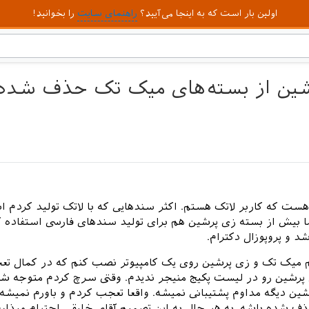
اولین بار است که به اینجا می‌آیید؟
راهنمای سایت
را بخوانید!
شین از بسته‌های میک تک حذف شده 
ت که کاربر لاتک هستم. اکثر سندهایی که با لاتک تولید کردم ا
ا بیش از بسته زی پرشین هم برای تولید سندهای فارسی استفاده ک
رشد و پروپوزال دکترام.
 میک تک و زی پرشین روی یک کامپیوتر نصب کنم که در کمال تع
رشین رو در لیست پکیج منیجر ندیدم. وقتی سرچ کردم متوجه ش
ین دیگه مداوم پشتیبانی نمیشه. واقعا تعجب کردم و باورم نمیشه 
 شده باشه. به هر حال به این تصمیم آقای خلیقی احترام میذارم.