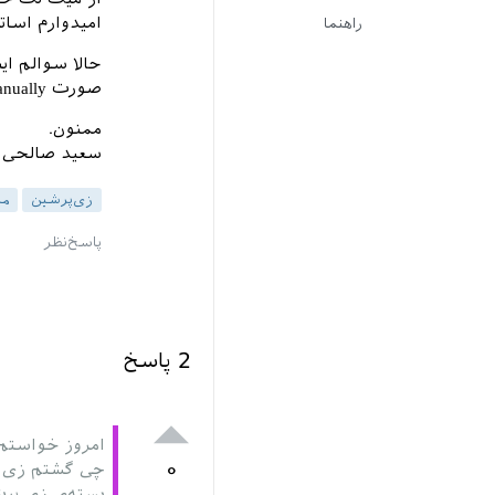
امیدوارم اسات
راهنما
صورت Manually نصب کنم؟ یه کم تلاش کردم ولی موفق نبودم.
ممنون.
سعید صالحی
زی‌پرشین
می
2
پاسخ
امروز خواستم
۰
چی گشتم زی پ
بسته‌ی زی پرش