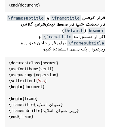
%

\
end
{
document
    \
egroup
\
egroup
%

    \
wd
\
beamer
@tempbox
=\
hsize
%

\framesubtitle
و
\frametitle
قرار گرفتن
    \
@tempdima
=\
wd
\
beamer
@tempbox
%

در سمت چپ در theme پیش‌فرض کلاس
    \
ifx
\
beamer
@colbox
@ht
\
@empty
%

)
Default
(
beamer
    \
else
%

و
\frametitle
اگر از دستورات
برای قرار دادن عنوان و
\framesubtitle
\
ht
\
beamer
@tempbox
=\
beamer
@colbox
@ht
%

زیرعنوان یک frame استفاده کنیم:
    \
fi
%

    \
ifx
\
beamer
@colbox
@dp
\
@empty
%

    \
else
%

\
documentclass
{
beamer
}

\
usefonttheme
{
serif
}

\
dp
\
beamer
@tempbox
=\
beamer
@colbox
@dp
%

\
usepackage
{
xepersian
}

    \
fi
%

\
settextfont
{
Yas
}

    \
ifbeamer
@colbox
@rounded
%

\
begin
{
document
}

      \
if
@tempswa
%

        \
begin
{
beamerboxesrounded
}[%

\
begin
{
frame
}

shadow
=\
beamer
@colbox
@shadow
,%

\
frametitle
{عنوان اسلاید}

lower
=\
beamer
@colbox
@color
,%

\
framesubtitle
{زیر عنوان اسلاید}

upper
=
normal
text
,%

\
end
{
frame
}

width
=\
beamer
@colbox
@wd
]{}%
