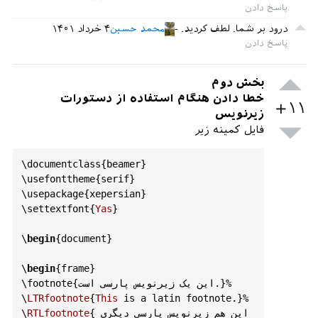
۴ خرداد ۱۴۰۱
محمد حسین
درود بر شما. لطف کردید.
بخش دوم
خطا دادن هنگام استفاده از دستورات
+۱۱
زیرنویس
فایل کمینه زیر
\
documentclass
{
beamer
}

\
usefonttheme
{
serif
}

\
usepackage
{
xepersian
}

\
settextfont
{
Yas
}

\
begin
{
document
}

\
begin
{
frame
}

\
footnote
{این یک زیرنویس پارسی است.}%

\
LTRfootnote
{
This
is
a
latin
footnote
.}%

\
RTLfootnote
{این هم زیرنویس پارسی دیگری 