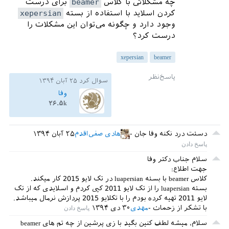
برای درست
beamer
چه مشکلاتی با کلاس
xepersian
کردن اسلاید با استفاده از بسته
وجود دارد و چگونه می‌توان این مشکلات را
درست کرد؟
xepersian
beamer
۲۵ آبان ۱۳۹۴
سوال کرد
وفا
۲۶.۵k
۲۵ آبان ۱۳۹۴
هادی صفی‌اقدم
دستت درد نکنه وفا جان
سلام جناب دکتر وفا
جهت اطلاع:
کلاس beamer با بسته luapersian در تک لایو 2015 کار میکند.
بسته luapersian را از تک لایو 2011 کپی کردم و اسلایدی که از تک
لایو 2011 تهیه کرده بودم را با تکلایو 2015 پردازش نرمال میباشد.
۳۰ دی ۱۳۹۴
مهدی
با تشکر از زحمات
سلام، میشه لطف کنین بگید با زی پرشین از چه تم های beamer