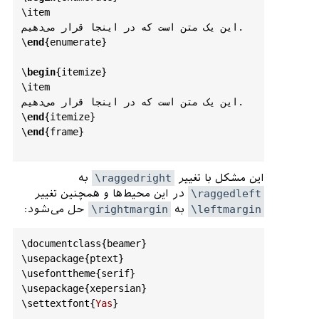
\
begin
{
document
}

\
item
این یک متن است که در اینجا قرار می‌دهیم.

\
begin
{
frame
}

\
end
{
enumerate
}

\
ptext
[
1
]

\
begin
{
definition
}

\
begin
{
itemize
}

این یک تعریف است

\
item
\
end
{
definition
}

این یک متن است که در اینجا قرار می‌دهیم.

\
begin
{
theorem
}

\
end
{
itemize
}

این یک قضیه است

\
end
{
frame
}

\
end
{
theorem
}

\
begin
{
proof
}

به
\raggedright
این مشکل با تغییر
این یک آثبات است.

\
end
{
document
در این محیط‌ها و همچنین تغییر
\raggedleft
\
end
{
proof
}

حل می‌شود:
\rightmargin‍
به
\leftmargin
\
begin
{
example
}

\
documentclass
{
beamer
}

این یک مثال است

\
usepackage
{
ptext
}

\
end
{
example
}

\
usefonttheme
{
serif
}

\
end
{
frame
}

\
usepackage
{
xepersian
}

\
settextfont
{
Yas
}

\
end
{
document