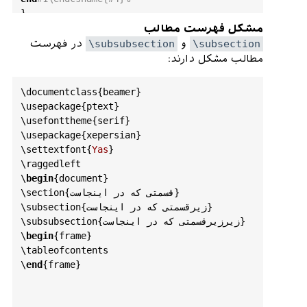
}

\
begin
{
itemize
}

\
long
\
def
\
beamer
@newenvopt
#1#2[#3]#4#5{%
مشکل فهرست مطالب
\
item
در فهرست
\subsubsection
و
\subsection
این یک متن است که در اینجا قرار می‌دهیم 
\
expandafter
\
renewcommand
\
expandafter
<\
exp
مطالب مشکل دارند:
این یک متن است که در اینجا قرار می‌دهیم. 
andafter
>\
csname
#1\endcsname[#2][#3]{#4}%
این یک متن است که در اینجا قرار می‌دهیم. 
<- here
\
documentclass
{
beamer
}

این یک متن است که در اینجا قرار می‌دهیم.

  \
expandafter
\
long
\
expandafter
\
def
\
csname
\
usepackage
{
ptext
}

\
end
{
itemize
}

end
#1\endcsname{#5}%
\
usefonttheme
{
serif
}

}

\
usepackage
{
xepersian
}

\
settextfont
{
Yas
}

\
begin
{
description
}

\
renewcommand
<>\
beamer
@columncom
[
2
]
\
raggedleft
\
item
[آزمایش]

[\
beamer
@colmode
]{%

\
begin
{
document
}

این یک متن است که در اینجا قرار می‌دهیم 
  \
beamer
@colclose
%

\
section
{قسمتی که در اینجاست}

این یک متن است که در اینجا قرار می‌دهیم. 
\
subsection
{زیرقسمتی که در اینجاست}

این یک متن است که در اینجا قرار می‌دهیم. 
\
def
\
beamer
@colclose
{\
end
{
minipage
}\
hfill
\
\
subsubsection
{زیرزیرقسمتی که در اینجاست}

این یک متن است که در اینجا قرار می‌دهیم.

end
{
actionenv
}\
ignorespaces
}%

\
begin
{
frame
}

\
end
{
description
}

\
begin
{
actionenv
}
#3%
\
tableofcontents
  \
setkeys
{
beamer
@col
}{
#1}%
\
end
{
frame
}

\
end
{
frame
}

  \
begin
{
minipage
}[\
beamer
@colalign
]{
#2}%
\
leavevmode
\
raggedleft
\
beamer
@colheadskip
\