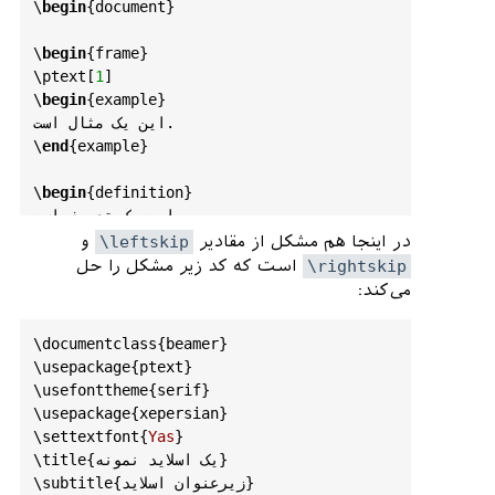
\
begin
{
document
}

  \
def
\
insertfootnotetext
{
#1}%
  \
def
\
insertfootnotemark
{\
@makefnmark
}%

\
begin
{
frame
}

  \
usebeamertemplate
***{
LTRfootnote
}}

\
ptext
[
1
]

\
begin
{
example
}

\
newcommand
<>\
beamer
@frameLTRfootnotetext
این یک مثال است.

[
1
]{%

\
end
{
example
}

\
global
\
setbox
\
beamer
@footins
\
vbox
{\
@RTLf
\
begin
{
definition
}

alse
%

این یک تعریف است.

    \
hsize
\
framewidth
\
end
{
definition
}

و
\leftskip
در اینجا هم مشکل از مقادیر
    \
textwidth
\
hsize
است که کد زیر مشکل را حل
\rightskip
    \
columnwidth
\
hsize
\
begin
{
theorem
}

می‌کند:
    \
unvbox
\
beamer
@footins
این یک قضیه است.

    \
reset
@font
\
footnotesize
\
end
{
theorem
}

    \
@parboxrestore
\
documentclass
{
beamer
}

\
end
{
frame
}

    \
protected
@edef
\
@currentlabel
\
usepackage
{
ptext
}

         {\
csname
\
usefonttheme
{
serif
}

\
end
{
document
p
@footnote
\
endcsname
\
@thefnmark
}%

\
usepackage
{
xepersian
}

    \
color
@begingroup
\
settextfont
{
Yas
}

      \
uncover
#2{\
@makeLTRfntext
{%
\
title
{یک اسلاید نمونه}

\
subtitle
{زیرعنوان اسلاید}
