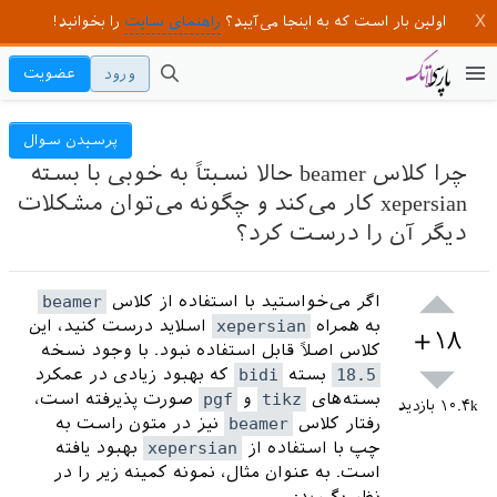
را بخوانید!
راهنمای سایت
اولین بار است که به اینجا می‌آیید؟
عضویت
ورود
پرسیدن سوال
چرا کلاس beamer حالا نسبتاً به خوبی با بسته
xepersian کار می‌کند و چگونه می‌توان مشکلات
دیگر آن را درست کرد؟
beamer
اگر می‌خواستید با استفاده از کلاس
اسلاید درست کنید، این
xepersian
به همراه
+۱۸
کلاس اصلاً قابل استفاده نبود. با وجود نسخه
که بهبود زیادی در عمکرد
bidi
بسته
18.5
صورت پذیرفته است،
pgf
و
tikz
بسته‌های
بازدید
۱۰.۴k
نیز در متون راست به
beamer
رفتار کلاس
بهبود یافته
xepersian
چپ با استفاده از
است. به عنوان مثال، نمونه کمینه زیر را در