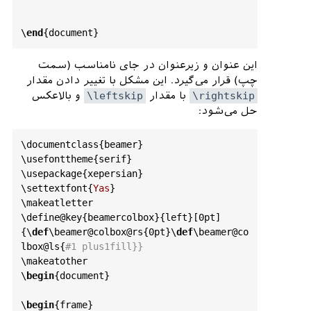
          \
box
\
beamer
@tempbox
%

        \
end
{
beamerboxesrounded
}%

      \
else
%

\
end
{
document
        \
ifdim
\
@tempdima
>\
textwidth
%

          \
setbox
\
beamer
@tempbox
=\
hbox
این عنوان و زیرعنوان در جای نامناسب (سمت
to
\
textwidth
{\
hss
\
box
\
beamer
@tempbox
\
hss
}
چپ) قرار می‌گیرد. این مشکل با تغییر دادن مقدار
%

و بالاعکس
\leftskip
با مقدار
\rightskip
        \
fi
%

حل می‌شود:
        \
box
\
beamer
@tempbox
%

      \
fi
%

\
documentclass
{
beamer
}

    \
else
%

\
usefonttheme
{
serif
}

\
usepackage
{
xepersian
}

\
if
@tempswa
\
setbox
\
beamer
@tempbox
=\
hbox
{\
\
settextfont
{
Yas
}

vbox
{%

\
makeatletter
\
define
@key
{
beamercolbox
}{
left
}[0
pt
]
\
usebeamercolor
{\
beamer
@colbox
@color
}%

{\
def
\
beamer
@colbox
@rs
{0
pt
}\
def
\
beamer
@co
        \
advance
\
hsize
by
lbox
@ls
{
#1 plus1fill}}
\
beamer
@colbox
@colseps
\
relax
%

\
makeatother
        \
advance
\
hsize
by
\
begin
{
document
}

\
beamer
@colbox
@colseps
\
relax
%

        \
hskip
-\
beamer
@colbox
@colseps
%

\
begin
{
frame
}

        \
fboxsep
=0
pt
\
colorbox
{
bg
}{%
