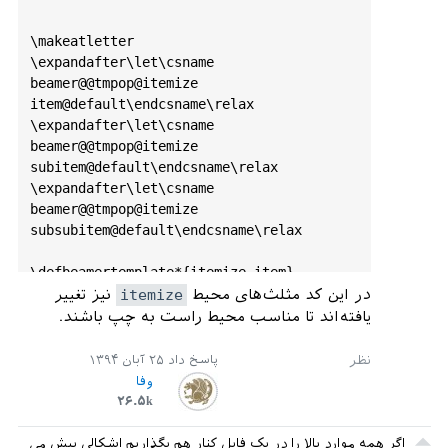
\
makeatletter
\
expandafter
\
let
\
csname
beamer
@@tmpop
@itemize
item
@default
\
endcsname
\
relax
\
expandafter
\
let
\
csname
beamer
@@tmpop
@itemize
subitem
@default
\
endcsname
\
relax
\
expandafter
\
let
\
csname
beamer
@@tmpop
@itemize
subsubitem
@default
\
endcsname
\
relax
\
defbeamertemplate
*{
itemize
item
}
{
default
}
نیز تغییر
itemize
در این کد مثلث‌های محیط
{\
scriptsize
\
raise1
.
25
pt
\
hbox
{\
donotcolor
یافته‌اند تا مناسب محیط راست به چپ باشند.
outermaths
$\
blacktriangleleft
$}
}

\
defbeamertemplate
*{
itemize
subitem
}
۲۵ آبان ۱۳۹۴
پاسخ داد
{
default
}
وفا
{\
tiny
\
raise1
.
5
pt
\
hbox
{\
donotcolorouterma
۲۶.۵k
ths
$\
blacktriangleleft
$}
}

\
defbeamertemplate
*{
itemize
subsubitem
}
اگر همه موارد بالا را در یک فایل کنار هم بگذاریم اشکالی پیش می