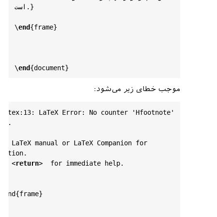
است.}

\
end
{
frame
}

\
end
{
document
موجب خطای زیر می‌شود:
t.tex:13: LaTeX Error: No counter 'Hfootnote' 
ed.

he LaTeX manual or LaTeX Companion for 
nation.

 H 
<
return
>
  for immediate help.

\end{frame}
