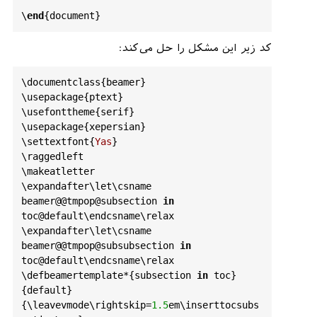
ignorespaces
}

\
end
{
document
\
end
{
document
\
renewenvironment
<>{
columns
}[
1
][]{%

کد زیر این مشکل را حل می‌کند:
  \
begin
{
actionenv
}
#2%
  \
def
\
beamer
@colentrycode
{%

\
documentclass
{
beamer
}

    \
hbox
to
\
textwidth
\
bgroup
%

\
usepackage
{
ptext
}

    \
leavevmode
%

\
usefonttheme
{
serif
}

    \
hskip
-\
beamer
@leftmargin
%

\
usepackage
{
xepersian
}

    \
nobreak
%

\
settextfont
{
Yas
}

    \
beamer
@tempdim
=\
textwidth
%

\
raggedleft
    \
advance
\
beamer
@tempdim
\
makeatletter
by
\
beamer
@leftmargin
%

\
expandafter
\
let
\
csname
    \
advance
\
beamer
@tempdim
beamer
@@tmpop
@subsection
in
by
\
beamer
@rightmargin
%

toc
@default
\
endcsname
\
relax
    \
hbox
to
\
beamer
@tempdim
\
bgroup
%

\
expandafter
\
let
\
csname
    \
hbox
{}\
hfill
\
ignorespaces
}%

beamer
@@tmpop
@subsubsection
in
  \
def
\
beamer
@colexitcode
{\
egroup
%

toc
@default
\
endcsname
\
relax
    \
nobreak
%

\
defbeamertemplate
*{
subsection
in
toc
}
    \
hskip
-\
beamer
@rightmargin
\
egroup
}%

{
default
}

  \
ifbeamer
@centered
\
setkeys
{
beamer
@col
}
{\
leavevmode
\
rightskip
=
1.5
em
\
inserttocsubs
{
c
}\
else
\
setkeys
{
beamer
@col
}{
t
}\
fi
%
