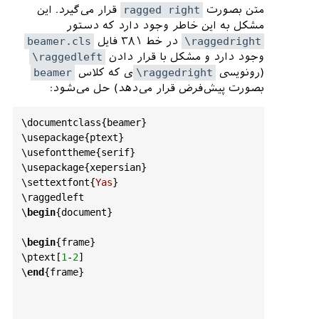
قرار می‌گیرد. این
ragged right
متن بصورت
by
\
beamer
@colbox
@colsep
%

مشکل به این خاطر وجود دارد که دستور
beamer.cls
در خط ۳۸۱ فایل
\raggedright
\
ifdim
\
beamer
@colbox
@colsep
=0
pt
\
else
\
vski
\raggedleft
وجود دارد و مشکل با قرار دادن
p
\
beamer
@colbox
@colsep
\
fi
%

beamer
ی که کلاس
\raggedright
(رونویسی
\
ifdim
\
beamer
@colbox
@colseps
=0
pt
\
else
\
vsk
بصورت پیش‌فرض قرار می‌دهد) حل می‌شود:
ip
\
beamer
@colbox
@colseps
\
fi
%

      \
fi
%

\
documentclass
{
beamer
}

\
usepackage
{
ptext
}

\
ifdim
\
beamer
@colbox
@sep
=0
pt
\
else
\
vskip
\
b
\
usefonttheme
{
serif
}

eamer
@colbox
@sep
\
fi
%

\
usepackage
{
xepersian
}

      \
beamer
@vmode
\
ignorespaces
}{%

\
settextfont
{
Yas
}

\
raggedleft
\
ifdim
\
beamer
@colbox
@sep
=0
pt
\
else
\
vskip
\
b
\
begin
{
document
}

eamer
@colbox
@sep
\
fi
%

\
begin
{
frame
}

\
if
@tempswa
\
ifdim
\
beamer
@colbox
@colsep
=0
p
\
ptext
[
1
-
2
]

t
\
else
\
vskip
\
beamer
@colbox
@colsep
\
fi
\
fi
%

\
end
{
frame
}

\
if
@tempswa
\
ifdim
\
beamer
@colbox
@colseps
=0
pt
\
else
\
vskip
\
beamer
@colbox
@colseps
\
fi
\
fi