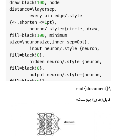
draw
=
black!
100
, 
node
distance
=\
layersep
,

every
pin
edge
/.
style
=
{<-,
shorten
 <=
1
pt
},

neuron
/.
style
={
circle
, 
draw
, 
fill
=
black!
100
, 
minimum
size
=\
neuronsize
,
inner
sep
=0
pt
},

input
neuron
/.
style
={
neuron
, 
fill
=
black!
0
},

hidden
neuron
/.
style
={
neuron
, 
fill
=
black!
0
},

output
neuron
/.
style
={
neuron
, 
fill
=
black!
0
}]

	  \
foreach
 \
y
in
 {
1
,...,
5
}{

\end{document}
		\
node
[
node
] (
i
\
y
) 
at
فایل(های) پیوست:
(
0
,\
nodesep
*\
y
) {};

		\
node
[
node
, 
right
=\
layersep
of
i
\
y
] (
h1
\
y
) {};

		\
node
[
node
, 
right
=\
layersep
of
h1
\
y
] (
h2
\
y
) {};

	}
