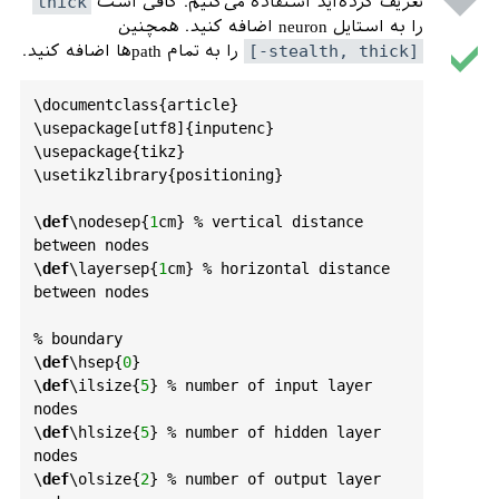
تعریف کرده‌اید استفاده می‌کنیم. کافی است
thick
را به استایل neuron اضافه کنید. همچنین
	% 
Boundary
[-stealth, thick]
را به تمام pathها اضافه کنید.
	%******************************
***********

\
documentclass
{
article
}

	%******************************
\
usepackage
[
utf8
]{
inputenc
}

***********

\
usepackage
{
tikz
}

	%******************************
\
usetikzlibrary
{
positioning
}

***********

	\
pgfmathsetmacro
{\
iyshift
}
\
def
\
nodesep
{
1
cm
} % 
vertical
distance
{
0
.
5
*\
ilsize
-
0
.
5
*\
hlsize
}

between
nodes
	\
pgfmathsetmacro
{\
oyshift
}
\
def
\
layersep
{
1
cm
} % 
horizontal
distance
{
0
.
5
*\
olsize
-
0
.
5
*\
hlsize
}

between
nodes
%%%
%%%
%%%
%%%
	% 
DRAW
NODES
% 
boundary
%%%
%%%
%%%
%%%
\
def
\
hsep
{
0
}

	% 
Draw
the
input
layer
nodes
\
def
\
ilsize
{
5
} % 
number
of
input
layer
	\
foreach
 \
name
 / \
y
in
nodes
{
1
,...,\
ilsize
}

\
def
\
hlsize
{
5
} % 
number
of
hidden
layer
	\
node
[
input
neuron
] (
In
-\
name
) 
nodes
at
 (
0
.0
cm
+\
hsep
,-\
y
cm
+\
iyshift
cm
) {};

\
def
\
olsize
{
2
} % 
number
of
output
layer
	% 
Draw
the
hidden
layer
nodes