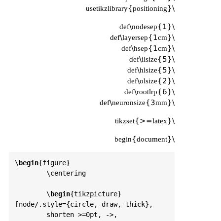
\usetikzlibrary{positioning}
\def\nodesep{1}
\def\layersep{1cm}
\def\hsep{1cm}
\def\ilsize{5}
\def\hlsize{5}
\def\olsize{2}
\def\rootlrp{6}
\def\neuronsize{3mm}
\tikzset{>=latex}
\begin{document}
\
begin
{
figure
}

	\
centering
	\
begin
{
tikzpicture
}
[
node
/.
style
={
circle
, 
draw
, 
thick
},

shorten
 >=0
pt
, ->, 