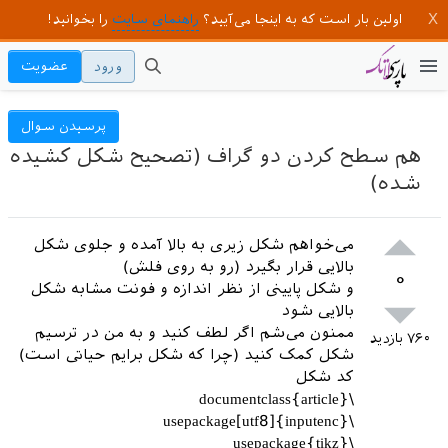
اولین بار است که به اینجا می‌آیید؟
راهنمای سایت
را بخوانید!
ورود
عضویت
پرسیدن سوال
هم سطح کردن دو گراف (تصحیح شکل کشیده
شده)
می‌خواهم شکل زیری به بالا آمده و جلوی شکل
بالایی قرار بگیرد (رو به روی فلش)
۰
و شکل پایینی از نظر اندازه و فونت مشابه شکل
بالایی شود
ممنون می‌شم اگر لطف کنید و به من در ترسیم
۷۶۰
بازدید
شکل کمک کنید (چرا که شکل برایم حیاتی است)
کد شکل
\documentclass{article}
\usepackage[utf8]{inputenc}
\usepackage{tikz}