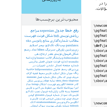
ا در
ؤالات،
محبوب‌ترین برچسب‌ها
\
newcom
رفع خطا
جدول
xepersian
\
pgfmat
مراجع
\
pgfmat
ریاضی‌نویسی
bidi
شکل
فونت
فهرست
\
pgfmat
مطالب
شماره‌گذاری
منابع
پانویس
tikz
parsilatex
بیب‌تک
\
def
\
ja
تک‌لایو
بیمر
اسلاید
زی‌پرشین
پاورقی
سربرگ
bibtex
نماد
رسم
\
sbox
\
a
شکل
فرمول‌نویسی
هدر
ارجاع‌دهی
\
pgfmat
biditexmaker
ویرایشگر
قالب
beamer
واژه‌نامه
\
sbox
\
a
texstudio
اندازه فونت
عنوان فصل
ماتریس
\
pgfmat
شماره صفحه
اعمال نشدن تغییرات در
پی‌دی‌اف
رسم جدول
bidipresentation
حاشیه
\
sbox
\
a
رنگ
عنوان شکل
اسلاید فارسی
محیط قضیه
گراف
\
pgfmat
حروف‌چینی کد
مکان شکل
شماره فصل
enumerate
\
sbox
\
a
tikzpicture
tabriz_thesis
نمایه
align
زیرنویس شکل
کادر
itemize
الگوریتم
فهرست اشکال
listings
عدم
اجرا
نیم‌فاصله
فاصله بین خطوط
متن لاتین و فارسی
hyperref
بسته
قالب پایان‌نامه
فرمول
نصب تک‌لایو
فارسی‌تک
نمودار
شماره فرمول
glossaries
کپشن
حروف‌چینی چندستونی
خروجی
فونت فارسی و
انگلیسی
ماکرونویسی
extrafootnotefeatures
لاتک
\
newcom
biditools
شماره پاورقی
پیوست‌
سوال امتحانی