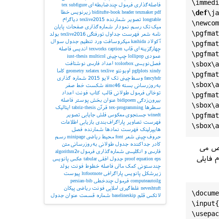
\
immedi
فاصله‌گذاری
فرمول چندضابطه‌ای
subfigure
tex
\
def
\
ja
pdf
texmaker
header
biditufte-book
زیرنویس
خطا
longtable
تصویر
شمارنده
texlive2015
دیاگرام
\
newcom
میک‌تک
رسم نمودار
شماره‌گذاری صفحات
پایان
\
pgfmat
نامه
شعر
فهرست جداول
تورفتگی
texlive2016
بولد
آکولاد
kashida
میکروسافت ورد
تنظیم جدول
سوال
\
pgfmat
چهارگزینه‌ای
قاب
caption
texworks
اندیس
فاصله
\
pgfmat
عمودی
lollipop
چپ‌چینی
multicol
iust-thesis
\
sbox
\
a
فصل‌نویسی
tcolorbox
اعداد فارسی
نوشتافت
xindy
pgfplots
اوبونتو
texlive
xelatex
geometry
کاما
\
pgfmat
fancyhdr
وسط‌چینی
تک لایو 2015
شماره گذاری
\
sbox
\
a
به‌روزرسانی بسته
aimc46
شکست خط
صفر
توخالی
فرمول طولانی
قالب کتاب
فونت اعداد
\
pgfmat
بیرون‌زدگی
bidipoem
عنوان بخش
پوستر
فاصله
\
sbox
\
a
سطرها
tex-programming
قرآن
tabriz-thesis
ایتالیک
\
pgfmat
winedt
جستجوی معکوس
فلش
جایابی تصویر
فهرست تصاویر
پاراگراف‌بندی
بازیابی اطلاعات
\
sbox
\
a
هایپرلینک
فهرست نمادها
شمارنده فصل
حروف‌چینی شعر
font
محیط ریاضی
minipage
رسم
کادر
جداکننده
جدول طولانی
به‌روزرسانی
متن
ص می
فارسی و انگلیسی
شماره‌گذاری فرمول
algorithm2e
ل اصلی باید به صورت زیر تغییر یابد که pasokhnameh.txt نام فایلی
eps
equation
proof
جدول افقی
tabular
عکس
پانویس
چندستونی
کمک مالی
فاصله خطوط
فونت بولد
زیرشکل
پانویس پاراگرافی
ltrfootnote
پیوست
computeautoilg
فرمول چندخطی
persian-bib
neveshtuft
غلط‌گیری املایی
فونت ریاضی
پیکان
\
docume
لاتکس
قلم
baselineskip
شماره قسمت
عنوان جدول
\
input
{
\
usepac