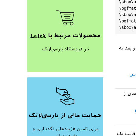
\
sbox
\
a
\
pgfmat
\
sbox
\
a
\
pgfmat
\
sbox
\
a
محصولات مرتبط با LaTeX
و بعد به
در فروشگاه پارسی‌لاتک
سی
عدی از
حمایت مالی از پارسی‌لاتک
برای تامین هزینه‌های نگه‌داری و
 قالب یک
به‌روزرسانی