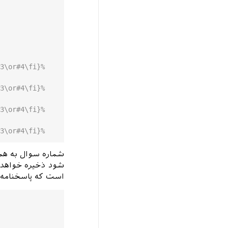
3\or#4\fi}%
3\or#4\fi}%
3\or#4\fi}%
3\or#4\fi}%
شماره سوال به هم
است که پاسخنامه 