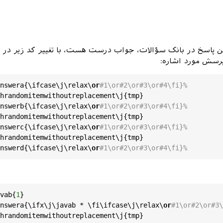
ن پاسخ در بانک سؤالات، جواب درست هست، با تغییر کد زیر در ف
nswera
{\
ifcase
\
j
\
relax
\
or
#1\or#2\or#3\or#4\fi}%
hrandomitemwithoutreplacement
\
j
{
tmp
}

nswerb
{\
ifcase
\
j
\
relax
\
or
#1\or#2\or#3\or#4\fi}%
hrandomitemwithoutreplacement
\
j
{
tmp
}

nswerc
{\
ifcase
\
j
\
relax
\
or
#1\or#2\or#3\or#4\fi}%
hrandomitemwithoutreplacement
\
j
{
tmp
}

nswerd
{\
ifcase
\
j
\
relax
\
or
#1\or#2\or#3\or#4\fi}%
vab
{
1
}

nswera
{\
ifx
\
j
\
javab
 * \
fi
\
ifcase
\
j
\
relax
\
or
#1\or#2\or#3\
hrandomitemwithoutreplacement
\
j
{
tmp
}
