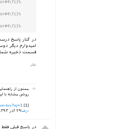
or#4\fi}%
or#4\fi}%
or#4\fi}%
در کنار پاسخ درس
امیدوارم دیگر دوست
قسمت ذخیره شماره
ممنون از راهنمایی
روشی مشابه با این [1] استفاده ک
nswer-key?rq=1
[1]
رضا
۲۹ آذر ۱۳۹۳
در پاسخ قبلی فقط 