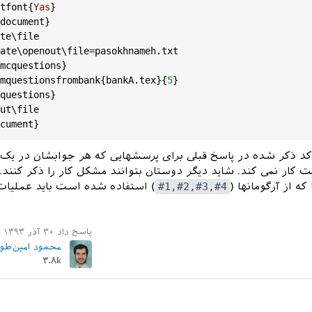
tfont
{
Yas
}

document
}

te
\
file
ate
\
openout
\
file
=
pasokhnameh
.
txt
mcquestions
}

mquestionsfrombank
{
bankA
.
tex
}{
5
}

questions
}

ut
\
file
cument
 کد ذکر شده در پاسخ قبلی برای پرسشهایی که هر جوابشان در یک
ار نمی کند. شاید دیگر دوستان بتوانند مشکل کار را ذکر کنند.
ه از آرگومانها (
#1,#2,#3,#4
) استفاده شده است باید عملیات
پاسخ داد
۳۰ آذر ۱۳۹۳
محمود امین‌طو
۳.۸k