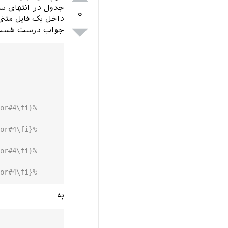
جدول در انتهای سن
۰
داخل یک فایل متنی
جواب درست هست، با تغییر کد زیر
or#4\fi}%
or#4\fi}%
or#4\fi}%
or#4\fi}%
به