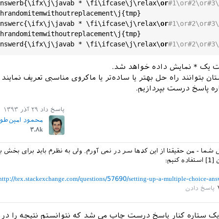
nswerb
{\
ifx
\
j
\
javab
 * \
fi
\
ifcase
\
j
\
relax
\
or
#1\or#2\or#3\
hrandomitemwithoutreplacement
\
j
{
tmp
}

nswerc
{\
ifx
\
j
\
javab
 * \
fi
\
ifcase
\
j
\
relax
\
or
#1\or#2\or#3\
hrandomitemwithoutreplacement
\
j
{
tmp
}

nswerd
{\
ifx
\
j
\
javab
 * \
fi
\
ifcase
\
j
\
relax
\
or
#1\or#2\or#3\
ت یک * نمایش داده خواهد شد.
ان بتوانند راه حل بهتر یا ساده‌تر یا ماکروی مناسبی تعریف نمایند 
 پاسخ درست بپردازیم.
پاسخ داد
۲۹ آذر ۱۳۹۳
محمود امین‌طو
۳.۸k
 شما - من حقیقتا از این کدها سر در نمی آورم. ولی به نظرم باید برای بخش ب
نیم:
http://tex.stackexchange.com/questions/57690/setting-up-a-multiple-choice-a
یک ستاره کنار پاسخ درست چاپ می شد که نتوانستم نتیجه را در