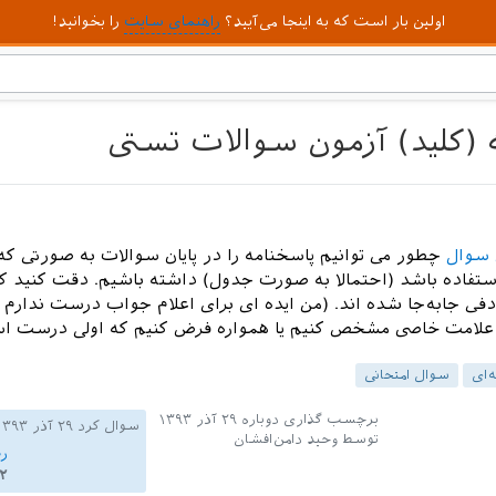
اولین بار است که به اینجا می‌آیید؟
راهنمای سایت
را بخوانید!
(کلید) آزمون سوالات تستی
 سوال
چطور می توانیم پاسخنامه را در پایان سوالات به صورتی که
ستفاده باشد (احتمالا به صورت جدول) داشته باشیم. دقت کنید که
ی جابه‌جا شده اند. (من ایده ای برای اعلام جواب درست ندارم -
 با علامت خاصی مشخص کنیم یا همواره فرض کنیم که اولی درست ا
‌ای
سوال امتحانی
برچسب گذاری دوباره
۲۹ آذر ۱۳۹۳
سوال کرد
۲۹ آذر ۱۳۹۳
توسط
وحید دامن‌افشان
ر
۲