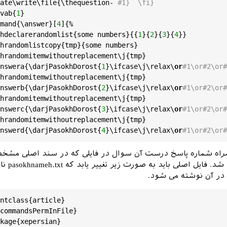
ate
\
write
\
file
{\
thequestion
- 
#1}  \fi}
vab
{
1
}

mand
{\
answer
}[
4
]{%

hdeclarerandomlist
{
some
numbers
}{{
1
}{
2
}{
3
}{
4
}}

hrandomlistcopy
{
tmp
}{
some
numbers
}

hrandomitemwithoutreplacement
\
j
{
tmp
}

nswera
{\
darjPasokhDorost
{
1
}\
ifcase
\
j
\
relax
\
or
#1\or#2\or#
hrandomitemwithoutreplacement
\
j
{
tmp
}

nswerb
{\
darjPasokhDorost
{
2
}\
ifcase
\
j
\
relax
\
or
#1\or#2\or#
hrandomitemwithoutreplacement
\
j
{
tmp
}

nswerc
{\
darjPasokhDorost
{
3
}\
ifcase
\
j
\
relax
\
or
#1\or#2\or#
hrandomitemwithoutreplacement
\
j
{
tmp
}

nswerd
{\
darjPasokhDorost
{
4
}\
ifcase
\
j
\
relax
\
or
#1\or#2\or#
راه شماره پاسخ درست آن سوال در فایلی که در سند اصلی مشخ
شود ذخیره خواهد شد. فای
در آن نوشته می شود.
ntclass
{
article
}

commandsPermInFile
}

kage
{
xepersian
}
