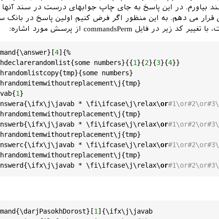
د بیاورم. در این پاسخ به جای چاپ جوابهای درست در سند آنها ر
 قرار می دهم. به این منظور اگر فرض کنیم اولین پاسخ در بانک س
 در فایل commandsPerm از پرسش مورد اشاره:
mand
{\
answer
}[
4
]{%

hdeclarerandomlist
{
some
numbers
}{{
1
}{
2
}{
3
}{
4
}}

hrandomlistcopy
{
tmp
}{
some
numbers
}

hrandomitemwithoutreplacement
\
j
{
tmp
}

vab
{
1
}

nswera
{\
ifx
\
j
\
javab
 * \
fi
\
ifcase
\
j
\
relax
\
or
#1\or#2\or#3\
hrandomitemwithoutreplacement
\
j
{
tmp
}

nswerb
{\
ifx
\
j
\
javab
 * \
fi
\
ifcase
\
j
\
relax
\
or
#1\or#2\or#3\
hrandomitemwithoutreplacement
\
j
{
tmp
}

nswerc
{\
ifx
\
j
\
javab
 * \
fi
\
ifcase
\
j
\
relax
\
or
#1\or#2\or#3\
hrandomitemwithoutreplacement
\
j
{
tmp
}

nswerd
{\
ifx
\
j
\
javab
 * \
fi
\
ifcase
\
j
\
relax
\
or
#1\or#2\or#3\
mand
{\
darjPasokhDorost
}[
1
]{\
ifx
\
j
\
javab