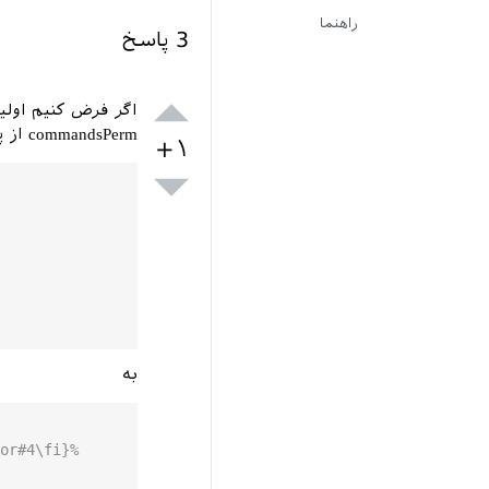
راهنما
3
پاسخ
اگر فرض کنیم اولی
commandsPerm از پرسش مورد اشاره:
+۱
به
or#4\fi}%