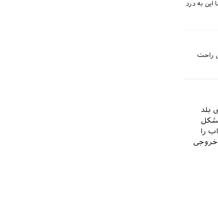
این به درد
ی راحت
 بلد
مشکل
ب را
خروجی