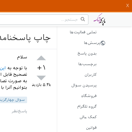
تمامی فعالیت‌ها
چاپ پاسخنامه 
پرسش‌ها
بدون پاسخ
سلام
برچسب‌ها
+۱
با توجه به
این
تصحیح قابل ا
کاربران
به صورت تصادف
۵.۴k
بازدید
پرسیدن سوال
بتوانیم آنرا
فروشگاه
سوال چهارگزینه
گروه تلگرام
کمک مالی
قوانین