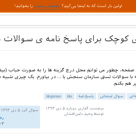
اولین بار است که به اینجا می‌آیید؟
راهنمای سایت
را بخوانید!
 کوچک برای پاسخ نامه ی سوالات 
صفحه، چطور می توانم محل درج گزینه ها را به صورت حباب (بی
با سوالات تستی سازمان سنجش یا ... در بیاورم. یک چیزی شبیه 
پر هم بکنم.
‌ای
سوال امتحانی
پاسخ‌نامه
tikz
tikzpicture
برچسب گذاری دوباره
۵ دی ۱۳۹۳
سوال کرد
۵ دی ۱۳۹۳
توسط
وحید دامن‌افشان
رض
۰۲