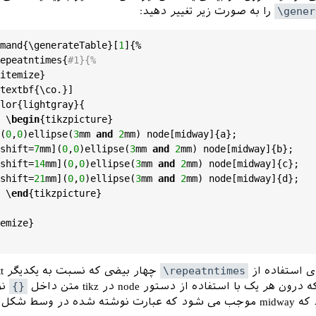
itemize
}

\gener
را به صورت زیر تغییر دهید:
textbf
{\
co
.}]  \
repeatntimes
{
4
}{

lor
{
lightgray
}{

mand
{\
generateTable
}[
1
]{%

tikzpicture
}

epeatntimes
{
#1}{%
(
0
,
0
)
ellipse
(
3
mm
and
2
mm
);

itemize
}

kzpicture
}

textbf
{\
co
.}] 

lor
{
lightgray
}{

emize
}

	\
begin
{
tikzpicture
}

(
0
,
0
)
ellipse
(
3
mm
and
2
mm
) 
node
[
midway
]{
a
};

shift
=
7
mm
](
0
,
0
)
ellipse
(
3
mm
and
2
mm
) 
node
[
midway
]{
b
};

document
}

shift
=
14
mm
](
0
,
0
)
ellipse
(
3
mm
and
2
mm
) 
node
[
midway
]{
c
};

ount
{
80
}

shift
=
21
mm
](
0
,
0
)
ellipse
(
3
mm
and
2
mm
) 
node
[
midway
]{
d
};

}% عدد ۳ رو برای تغییر دادن تعداد ستون‌ها کم و زیاد کنید

3
*}{
multicols
	\
end
{
tikzpicture
}

teTable
{\
qCount
}

lticols
*}

emize
}

cument
ی استفاده از
\repeatntimes
هر یک با استفاده از دستور node‌ در tikz متن داخل
{}
نو
می‌شود. دقت کنید که midway موجب می شود که عبارت نوشته شده در وسط ش