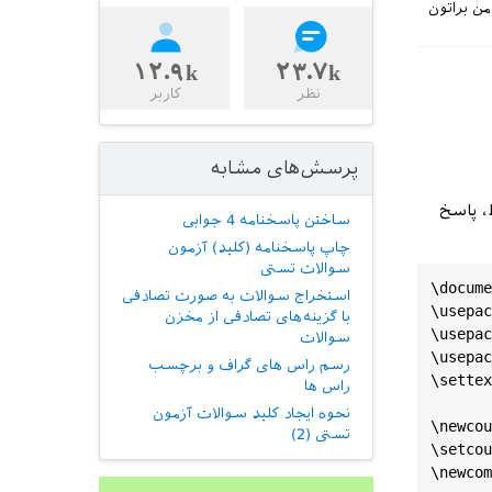
من براتون
۱۲.۹k
۲۳.۷k
نظر
کاربر
پرسش‌های مشابه
، پاسخ
ساختن پاسخنامه 4 جوابی
چاپ پاسخنامه (کلید) آزمون
سوالات تستی
\
docume
استخراج سوالات به صورت تصادفی
\
usepac
با گزینه‌های تصادفی از مخزن
\
usepac
سوالات
\
usepac
رسم راس های گراف و برچسب
\
settex
راس ها
نحوه ایجاد کلید سوالات آزمون
\
newcou
تستی (2)
\
setcou
\
newcom