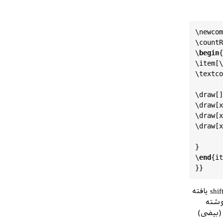
\
begin
{
\
item
[\
\
textco
\
newcom
\
begin
{
\
countR
\
draw
[]
\
begin
{
\
end
{
ti
\
item
[\
}}

\
textco
\
end
{
it
}

\
draw
[]
}

\
draw
[
x
\
begin
{
\
draw
[
x
\
def
\
qC
\
draw
[
x
\
begin
{
\
genera
}

\
end
{
mu
\
end
{
it
\
end
{
do
چهار بیضی که نسبت به یکدیگر shiftt یافته
شته
کل (بیضی)