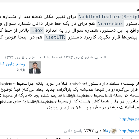
\addfontfeature{Scrip
برای تغییر مکان نقطه بعد از شماره 
 دستور
\raisebox
هم برای در یک خط قرار دادن شماره سوال و 
اقع با این دستور، شماره سوال رو به اندازه
.8ex
بالاتر از خط ک
 بیضی‌ها قرار بگیره. کاربرد دستور
\setLTR
هم در اینجا عوض ک
انتخاب شده
۵ دی ۱۳۹۳
توسط
رضا
پاسخ داد
۵ دی ۱۳۹۳
وحید دامن‌افش
۶.۹k
داخل محیط LTR قرار می‌گیره (و در نتیجه همیشه یک پاراگراف جدید ایجاد می‌کنه) قبلاً توضیح
علاوه بر این در
استفاده نمی‌کنه. بنابراین در مثال شما کافی هست که از محیط re
ای اطلاعات بیشتر پرسش و پاسخ‌های زیر را ببینید:
http://qa.p
http://qa.p
وفا
۵ دی ۱۳۹۳