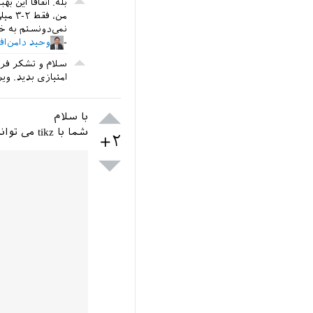
بله. اتفاقاً این
من، 
نمی‌دونستم به خاطر همون قرار گرفتن
وحید دامن‌ا
سلام و تشکر فرا
امتیازی بدید.
وی
با سلام
شما با tikz می توانید برای گزینه ها هر شکل دلخواهی را رسم کنید.
+۲