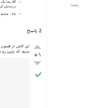
آقا رضا یک 
راهنما
درستش کرد
بله - چشم
2
پاسخ
ای کاش از همون ا
بدیم. کد پایین رو ب
+۱