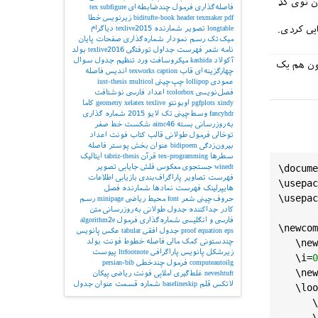
ون توی کد
فاصله‌گذاری
فرمول چندضابطه‌ای
subfigure
tex
pdf
texmaker
header
biditufte-book
زیرنویس
خطا
longtable
تصویر
شمارنده
texlive2015
دیاگرام
میک‌تک
رسم نمودار
شماره‌گذاری صفحات
پایان
نامه
شعر
فهرست جداول
تورفتگی
texlive2016
بولد
آکولاد
kashida
میکروسافت ورد
تنظیم جدول
سوال
اون هم یک
چهارگزینه‌ای
قاب
caption
texworks
اندیس
فاصله
عمودی
lollipop
چپ‌چینی
multicol
iust-thesis
فصل‌نویسی
tcolorbox
اعداد فارسی
نوشتافت
xindy
pgfplots
اوبونتو
texlive
xelatex
geometry
کاما
fancyhdr
وسط‌چینی
تک لایو 2015
شماره گذاری
به‌روزرسانی بسته
aimc46
شکست خط
صفر
توخالی
فرمول طولانی
قالب کتاب
فونت اعداد
بیرون‌زدگی
bidipoem
عنوان بخش
پوستر
فاصله
سطرها
tex-programming
قرآن
tabriz-thesis
ایتالیک
\
docume
winedt
جستجوی معکوس
فلش
جایابی تصویر
فهرست تصاویر
پاراگراف‌بندی
بازیابی اطلاعات
\
usepac
هایپرلینک
فهرست نمادها
شمارنده فصل
\
usepac
حروف‌چینی شعر
font
محیط ریاضی
minipage
رسم
کادر
جداکننده
جدول طولانی
به‌روزرسانی
متن
فارسی و انگلیسی
شماره‌گذاری فرمول
algorithm2e
\
newcom
eps
equation
proof
جدول افقی
tabular
عکس
پانویس
   \
new
چندستونی
کمک مالی
فاصله خطوط
فونت بولد
زیرشکل
پانویس پاراگرافی
ltrfootnote
پیوست
   \
i
=
0
computeautoilg
فرمول چندخطی
persian-bib
   \
new
neveshtuft
غلط‌گیری املایی
فونت ریاضی
پیکان
لاتکس
قلم
baselineskip
شماره قسمت
عنوان جدول
   \
loo
      \
      \