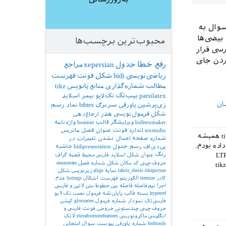
سوال به
بیضی‌ها
محبوب‌ترین برچسب‌ها
رسی قرار
ردن جای
رفع خطا
جدول
xepersian
مراجع
ریاضی‌نویسی
bidi
شکل
فونت
فهرست
مطالب
شماره‌گذاری
منابع
پانویس
tikz
parsilatex
بیب‌تک
تک‌لایو
بیمر
اسلاید
ان
زی‌پرشین
پاورقی
سربرگ
bibtex
نماد
رسم
شکل
فرمول‌نویسی
هدر
ارجاع‌دهی
biditexmaker
ویرایشگر
قالب
beamer
واژه‌نامه
texstudio
اندازه فونت
عنوان فصل
ماتریس
احتیاجی به این کار نیست (استفاده از دستور \raisebox). قبلاً در مورد اینکه چرا محیط tikzpicture همیشه
شماره صفحه
اعمال نشدن تغییرات در
 داده بودم.
پی‌دی‌اف
رسم جدول
bidipresentation
حاشیه
 نسخه ۱۶ بسته bidi محیط bidi@tikzpicture تعریف شده بود که دیگه از محیط LTR
رنگ
عنوان شکل
اسلاید فارسی
محیط قضیه
گراف
حروف‌چینی کد
مکان شکل
شماره فصل
enumerate
bidi@tikzpictu به جای tikzpicture
tikzpicture
tabriz_thesis
نمایه
align
زیرنویس شکل
کادر
itemize
الگوریتم
فهرست اشکال
listings
عدم
اجرا
نیم‌فاصله
فاصله بین خطوط
متن لاتین و فارسی
hyperref
بسته
قالب پایان‌نامه
فرمول
نصب تک‌لایو
فارسی‌تک
نمودار
شماره فرمول
glossaries
کپشن
حروف‌چینی چندستونی
خروجی
فونت فارسی و
انگلیسی
ماکرونویسی
extrafootnotefeatures
لاتک
biditools
شماره پاورقی
پیوست‌
سوال امتحانی