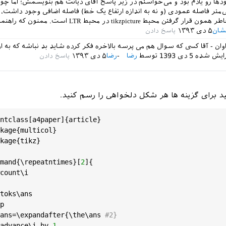
 بهبودها رو یادم بود و می‌خواستم در زیر پاسخ آقای دیانت هم بنویسمش؛ اما چ
فقط ۲-۳ میلی‌متر فاصله عمودی (و نه به اندازه ارتفاع یک خط) فاصله اضافی وجود داشت،
 محیط tikzpicture در محیط LTR است. ممنون که راهنمایی کردی.
فشان
۵ دی ۱۳۹۳
وان - آقا کسی که سوال هم می پرسه بالاخره فکر کرده شاید بد نباشه که به 
رایش شده
5 دی 1393
توسط
رضا
رضا
۵ دی ۱۳۹۳
ntclass
[
a4paper
]{
article
}

kage
{
multicol
}

kage
{
tikz
}

mand
{\
repeatntimes
}[
2
]{

count
\
i
toks
\
ans
p
ans
=\
expandafter
{\
the
\
ans
#2}
advance
\
i
by
1