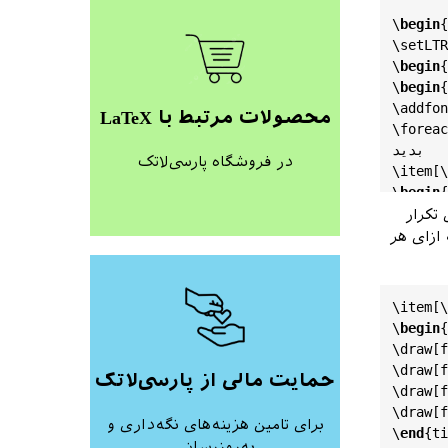
\
begin
{
\
setLTR
\
begin
{
\
begin
{
\
addfon
محصولات مرتبط با LaTeX
\
foreac
بدید

در فروشگاه پارسی‌لاتک
\
item
[\
\
begin
{
\
draw
[
f
تکرار
\
draw
[
f
 ازای هر
\
draw
[
f
\
draw
[
f
\
end
{
ti
\
item
[\
}

\
begin
{
\
end
{
it
\
draw
[
f
\
end
{
mu
\
draw
[
f
حمایت مالی از پارسی‌لاتک
\
end
{
do
\
draw
[
f
\
draw
[
f
برای تامین هزینه‌های نگه‌داری و
\
end
{
ti
به‌روزرسانی