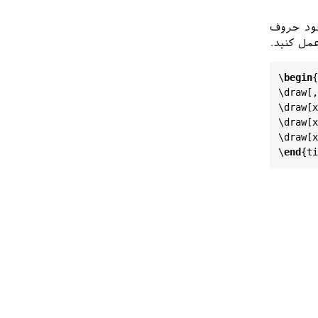
خود حروف
\
begin
{
\
draw
[,
\
draw
[
x
\
draw
[
x
\
draw
[
x
\
end
{
ti