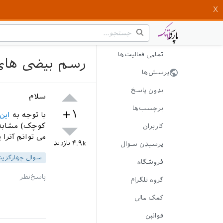
تمامی فعالیت‌ها
رسم بیضی های
پرسش‌ها
بدون پاسخ
سلام
برچسب‌ها
+۱
با توجه به
این
کوچک) مشابه 
کاربران
می توانم آنرا 
۴.۹k
بازدید
پرسیدن سوال
سوال چهارگزینه
فروشگاه
گروه تلگرام
کمک مالی
قوانین