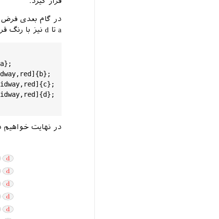
قرار گیرد.
در گام بعدی فرض 
a تا d نیز با رنگ قرمز نوشته شود، برای این کار خیلی راحت می توانید به صورت زیر عمل کنید.
a
};

dway
,
red
]{
b
};

idway
,
red
]{
c
};

idway
,
red
]{
d
};

در نهایت خواهیم 