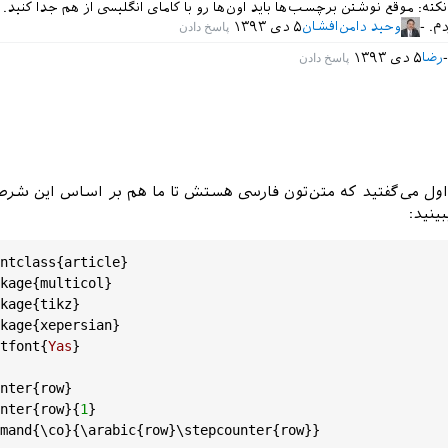
نکته: موقع نوشتن برچسب‌ها باید اون‌ها رو با کامای انگلیسی از هم جدا کنید. 
م.
وحید دامن‌افشان
۵ دی ۱۳۹۳
رضا
۵ دی ۱۳۹۳
ول می‌گفتید که متن‌تون فارسی هستش تا ما هم بر اساس این شرط
بینید:
ntclass
{
article
}

kage
{
multicol
}

kage
{
tikz
}

kage
{
xepersian
}

tfont
{
Yas
}

nter
{
row
}

nter
{
row
}{
1
}

mand
{\
co
}{\
arabic
{
row
}\
stepcounter
{
row
}}   
