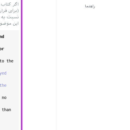
اگر کتاب TeXBook رو بخونی می‌بینی که خود Knuth گفته زمانی که ا
راهنما
(برای قرا
نسبت به
این موضوع در صفحه ۱۸۷ 
nd
or
to
the
ed 
he 
no
 
than