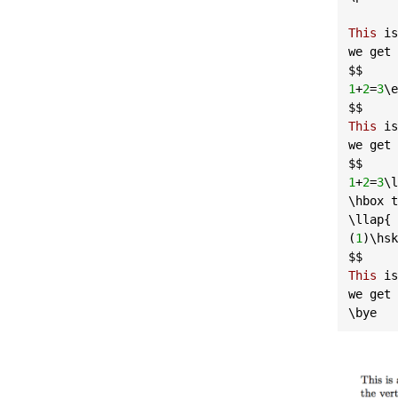
This
is
we
get
$$
1
+
2
=
3
\
e
$$
This
is
we
get
$$
1
+
2
=
3
\
l
\
hbox
t
\
llap
{

(
1
)\
hsk
$$
This
is
we
get
\
bye