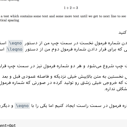
کنید
دادن شماره فرمول نخست در سمت چپ من از دستور
\eqno
استف
ی که برای قرار دادن شماره فرمول دوم من از دستور
\leqno
است
چپ شروع می‌شود و هر دو شماره فرمول نیز در سمت چپ قرار 
 نخستین به متن بالاییش خیلی نزدیکه و فاصله عمودی قبل و بعد ا
که خروجی خیلی زشتی رو تولید کرده در صورتی که شماره فرمول
کلی نداره.
اره فرمول در سمت راست ایجاد کنیم اما یکی را با
\eqno
و دیگری 
ent
=0
pt