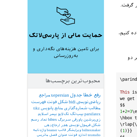
 گرفت.
ه کنیم،
حمایت مالی از پارسی‌لاتک
برای تامین هزینه‌های نگه‌داری و
به‌روزرسانی
ر دو
\
parind
محبوب‌ترین برچسب‌ها
This
is
رفع خطا
جدول
xepersian
مراجع
we
get
ریاضی‌نویسی
bidi
شکل
فونت
فهرست
$$
مطالب
شماره‌گذاری
منابع
پانویس
tikz
1
+
2
=
3
\
e
parsilatex
بیب‌تک
تک‌لایو
بیمر
اسلاید
\
hbox
t
زی‌پرشین
پاورقی
سربرگ
bibtex
نماد
رسم
\
rlap
{\
شکل
فرمول‌نویسی
هدر
ارجاع‌دهی
(
1
biditexmaker
ویرایشگر
قالب
beamer
واژه‌نامه
texstudio
اندازه فونت
عنوان فصل
ماتریس
$$