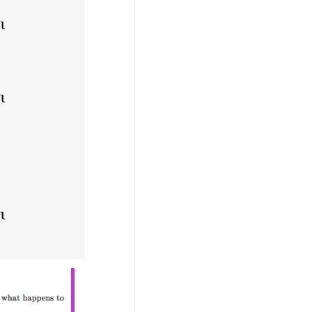
l
l
l