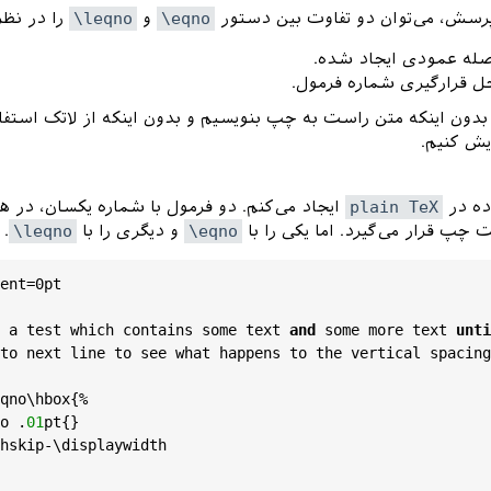
 پرسش، می‌توان دو تفاوت بین دستور
\eqno
و
\leqno
را در نظر
صله عمودی ایجاد شده.
ل قرارگیری شماره فرمول.
ون اینکه متن راست به چپ بنویسیم و بدون اینکه از لاتک استفاد
یش کنیم.
ده در
plain TeX
ایجاد می‌کنم. دو فرمول با شماره یکسان، در ه
پ قرار می‌گیرد. اما یکی را با
\eqno
و دیگری را با
\leqno
.
ent
=0
pt
a
test
which
contains
some
text
and
some
more
text
unti
to
next
line
to
see
what
happens
to
the
vertical
spacing
qno
\
hbox
{%

o
 .
01
pt
{}

hskip
-\
displaywidth