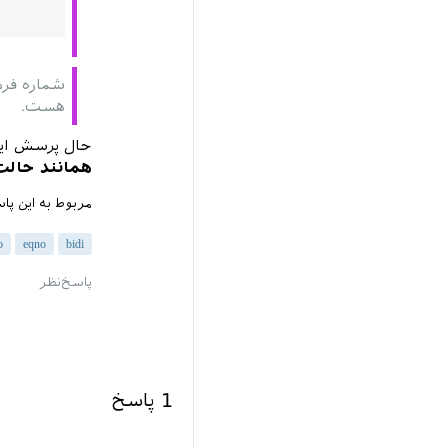
هست.
حال پرسش ای
همانند حال
مربوط به این پا
o
eqno
bidi
1
پاسخ