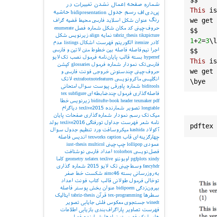
شماره صفحه
اعمال نشدن تغییرات در
This
is
پی‌دی‌اف
رسم جدول
bidipresentation
حاشیه
we
get
رنگ
عنوان شکل
اسلاید فارسی
محیط قضیه
گراف
حروف‌چینی کد
مکان شکل
شماره فصل
enumerate
$$
tikzpicture
tabriz_thesis
نمایه
align
زیرنویس شکل
1
+
2
=
3
\
l
کادر
itemize
الگوریتم
فهرست اشکال
listings
عدم
$$
اجرا
نیم‌فاصله
فاصله بین خطوط
متن لاتین و فارسی
hyperref
بسته
قالب پایان‌نامه
فرمول
نصب تک‌لایو
This
is
فارسی‌تک
نمودار
شماره فرمول
glossaries
کپشن
we
get
حروف‌چینی چندستونی
خروجی
فونت فارسی و
انگلیسی
ماکرونویسی
extrafootnotefeatures
لاتک
\
bye
biditools
شماره پاورقی
پیوست‌
سوال امتحانی
فاصله‌گذاری
فرمول چندضابطه‌ای
subfigure
tex
pdf
texmaker
header
biditufte-book
زیرنویس
خطا
longtable
تصویر
شمارنده
texlive2015
دیاگرام
میک‌تک
رسم نمودار
شماره‌گذاری صفحات
پایان
نامه
شعر
فهرست جداول
تورفتگی
texlive2016
بولد
آکولاد
kashida
میکروسافت ورد
تنظیم جدول
سوال
چهارگزینه‌ای
قاب
caption
texworks
اندیس
فاصله
عمودی
lollipop
چپ‌چینی
multicol
iust-thesis
فصل‌نویسی
tcolorbox
اعداد فارسی
نوشتافت
xindy
pgfplots
اوبونتو
texlive
xelatex
geometry
کاما
fancyhdr
وسط‌چینی
تک لایو 2015
شماره گذاری
به‌روزرسانی بسته
aimc46
شکست خط
صفر
توخالی
فرمول طولانی
قالب کتاب
فونت اعداد
بیرون‌زدگی
bidipoem
عنوان بخش
پوستر
فاصله
سطرها
tex-programming
قرآن
tabriz-thesis
ایتالیک
winedt
جستجوی معکوس
فلش
جایابی تصویر
فهرست تصاویر
پاراگراف‌بندی
بازیابی اطلاعات
هایپرلینک
فهرست نمادها
شمارنده فصل