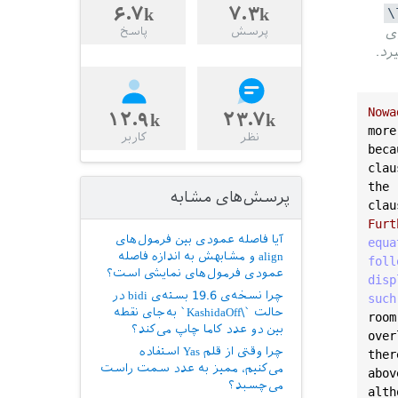
۶.۷k
۷.۳k
\
ی
پرسش
پاسخ
رد.
Nowa
۱۲.۹k
۲۳.۷k
more
نظر
کاربر
beca
clau
the
پرسش‌های مشابه
clau
Furt
آیا فاصله عمودی بین فرمول‌های
equa
align و مشابهش به اندازه فاصله
foll
عمودی فرمول‌های نمایشی است؟
disp
چرا نسخه‌ی 19.6 بسته‌ی bidi در
such
حالت `\KashidaOff` به‌جای نقطه
room
بین دو عدد کاما چاپ می‌کند؟
over
چرا وقتی از قلم Yas استفاده
ther
می‌کنیم، ممیز به عدد سمت راست
abov
می‌چسبد؟
alth