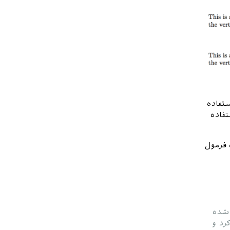
تفاده
فاده
 فرمول
 شده
رد و