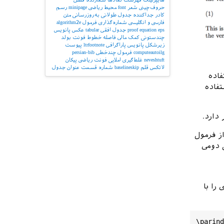
حروف‌چینی شعر
font
محیط ریاضی
minipage
رسم
کادر
جداکننده
جدول طولانی
به‌روزرسانی
متن
فارسی و انگلیسی
شماره‌گذاری فرمول
algorithm2e
eps
equation
proof
جدول افقی
tabular
عکس
پانویس
چندستونی
کمک مالی
فاصله خطوط
فونت بولد
زیرشکل
پانویس پاراگرافی
ltrfootnote
پیوست
computeautoilg
فرمول چندخطی
persian-bib
neveshtuft
غلط‌گیری املایی
فونت ریاضی
پیکان
لاتکس
قلم
baselineskip
شماره قسمت
عنوان جدول
اده
فاده
دارد.
ز فرمول
 دومی
را با
\
parind