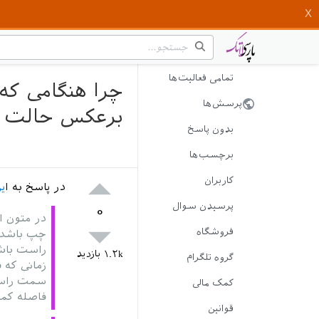
تمامی فعالیت‌ها
پرسش‌ها
برعکس حالت 
بدون پاسخ
برچسب‌ها
کاربران
در پاسخ به ا
ی
پرسیدن سوال
۰
در متون 
فروشگاه
چپ باشد، 
راست باشد
۱.۲k
بازدید
گروه تلگرام
زمانی که 
سمت راست 
کمک مالی
فاصله کمت
قوانین