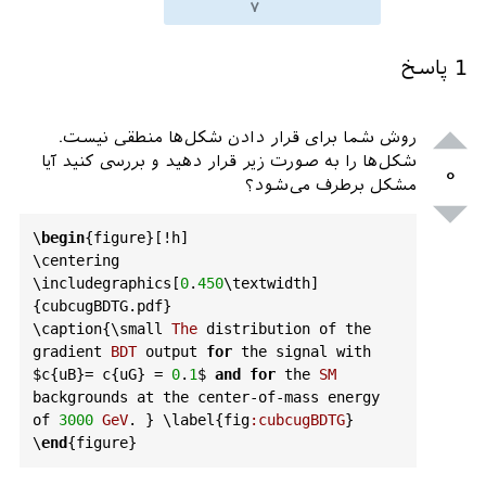
۷
1
پاسخ
روش شما برای قرار دادن شکل‌ها منطقی نیست.
شکل‌ها را به صورت زیر قرار دهید و بررسی کنید آیا
۰
مشکل برطرف می‌شود؟
\
begin
{
figure
}[!
h
]

\
centering
\
includegraphics
[
0
.
450
\
textwidth
]
{
cubcugBDTG
.
pdf
}

\
caption
{\
small
The
distribution
of
the
gradient
BDT
output
for
the
signal
with
$c
{
uB
}= 
c
{
uG
} = 
0
.
1
$ 
and
for
the
SM
backgrounds
at
the
center
-
of
-
mass
energy
of
3000
GeV
. } \
label
{
fig
:
cubcugBDTG
}

\
end
{
figure