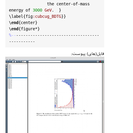
the
center
-
of
-
mass
energy
of
3000
GeV
.  } 
\
label
{
fig
:
cubcug_BDTG
}}

\
end
{
center
}

\
end
{
figure
%--
-----------------------------------
فایل(های) پیوست: