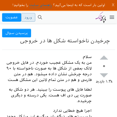
اولین بار است که به اینجا می‌آیید؟
راهنمای سایت
را بخوانید!
ورود
عضویت
پرسیدن سوال
چرخیدن ناخواسته شکل ها در خروجی
سلام
من به یک مشکل عجیب خوردم. در فایل خروجی
۰
لاتک بعضی از شکل ها به صورت ناخواسته با ۹۰
درجه چرخش نشان داده میشود. هم در متن
فارسی و هم در متن تمام لاتین این مشکل هست
۱.۳k
بازدید
لطفا فایل های پیوست را ببینید. هر دو شکل به
صورت پی دی اف هست. یکی درسته و دیگری
چرخیده.
اجرا هیچ خطایی ندارد
با سیستم های دیگه ران میگیرم این مشکل وجود