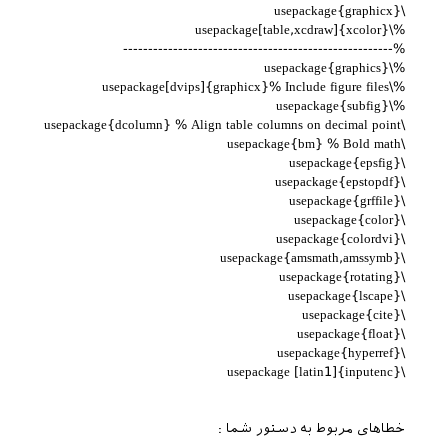
\usepackage{graphicx}
%\usepackage[table,xcdraw]{xcolor}
%------------------------------------------------------
%\usepackage{graphics}
%\usepackage[dvips]{graphicx}% Include figure files
%\usepackage{subfig}
\usepackage{dcolumn} % Align table columns on decimal point
\usepackage{bm} % Bold math
\usepackage{epsfig}
\usepackage{epstopdf}
\usepackage{grffile}
\usepackage{color}
\usepackage{colordvi}
\usepackage{amsmath,amssymb}
\usepackage{rotating}
\usepackage{lscape}
\usepackage{cite}
\usepackage{float}
\usepackage{hyperref}
\usepackage [latin1]{inputenc}
خطاهای مربوط به دستور شما :