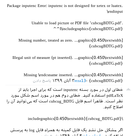
Package inputenc Error: inputenc is not designed for xetex or luatex.
\endinput
Unable to load picture or PDF file 'cubcugBDTG.pdf'.
^^I\includegraphics{cubcugBDTG.pdf}
Missing number, treated as zero. ...graphics[0.450\textwidth]
{cubcugBDTG.pdf}
Illegal unit of measure (pt inserted). ...graphics[0.450\textwidth]
{cubcugBDTG.pdf}
Missing \endcsname inserted. ...graphics[0.450\textwidth]
{cubcugBDTG.pdf}
reza13
۳ آبان ۱۳۹۹
خطای اول در مورد بسته inputenc است که برای اجرا باید از
pdfLaTeX استفاده کنید. خطای دوم هم در مورد اسم شکل مورد
نظر است. ظاهراً اسم فایل cubcug_BDTG است که می‌توانید آن را
اصلاح کنید.
\includegraphics[0.450\textwidth]{cubcug_BDTG.pdf}
اگر مشکل حل نشد یک فایل کمینه به همراه فایل log به پرسش
اضافه کنید.
ایمان بیات
۴ آبان ۱۳۹۹