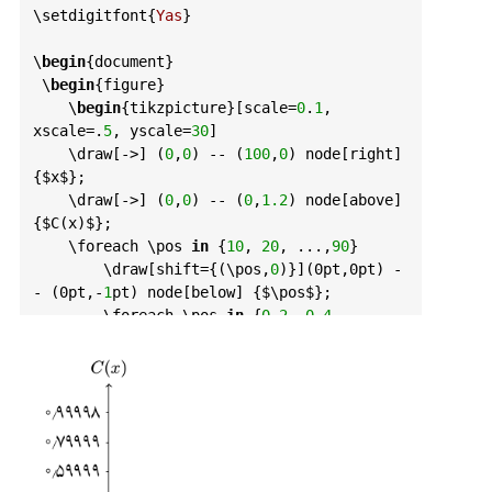
\
setdigitfont
{
Yas
}

\
begin
{
document
}

 \
begin
{
figure
}

    \
begin
{
tikzpicture
}[
scale
=
0
.
1
, 
xscale
=.
5
, 
yscale
=
30
]

    \
draw
[->] (
0
,
0
) -- (
100
,
0
) 
node
[
right
] 
{
$x
$}
;

    \
draw
[->] (
0
,
0
) -- (
0
,
1.2
) 
node
[
above
] 
{
$C
(
x
)
$}
;

    \
foreach
 \
pos
in
 {
10
, 
20
, ...,
90
}

        \
draw
[
shift
={(\
pos
,
0
)}](0
pt
,0
pt
) -
- (0
pt
,-
1
pt
) 
node
[
below
] {
$\
pos
$}
;

        \
foreach
 \
pos
in
 {
0
.
2
, 
0
.
4
, ..., 
1
}

            \
draw
[
shift
={(
0
,\
pos
)}] 
(0
pt
,0
pt
) -- (-
30
pt
,0
pt
) 
node
[
left
] 
{
$\
pos
$}
;

    \
end
{
tikzpicture
}

    \
caption
{}

    \
label
{
fig2
.
2.6
}
