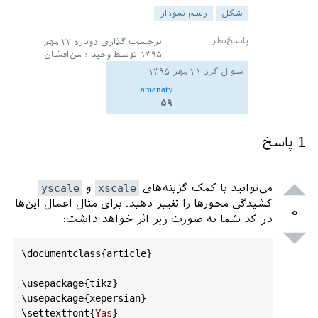
شکل
رسم نمودار
برچسب گذاری دوباره
۲۲ مهر
۱۳۹۵
توسط
وحید دامن‌افشان
سوال کرد
۲۱ مهر ۱۳۹۵
amanaty
۵۹
1
پاسخ
می‌توانید با کمک گزینه‌های
xscale
و ‍
yscale
کشیدگی محورها را تغییر دهید. برای مثال اعمال این‌ها
۰
در کد شما به صورت زیر اثر خواهد داشت:
\
documentclass
{
article
}

\
usepackage
{
tikz
}

\
usepackage
{
xepersian
}

\
settextfont
{
Yas
}
