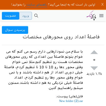
اولین بار است که به اینجا می‌آیید؟
راهنمای سایت
را بخوانید!
ورود
عضویت
پرسیدن سوال
فاصلهٔ اعداد روی محورهای مختصات
با سلام.من نمودارهایی دارم رسم می کنم که می
خوام بتونم فاصله‌ٔ بین اعدادی که روی محورهای
۰
مختصات هست رو تنظیم کنم.مثلا نمی خوام
وقتی محور xها رو 10 تا 10 تا تنظیم کردم، فاصلهٔ
خیلی دوری اعداد از هم داشته باشند و یا نمی
۱.۲k
بازدید
خوام وقتی محور yها رو تنظیم کردم، اعداد
فاصلهٔ خیلی نزدیکی به هم داشته باشند.ممنون
میشم راهنماییم کنین.
فایل(های) پیوست:
New folder (2).rar