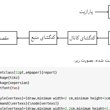
>] (
a9
) -- (
a10
);

kzpicture
}

nter
}

cument
ntclass
[
12
pt
,
a4paper
]{
report
}

kage
{
tikz
}

kage
{
xepersian
}

tfont
{
Yas
}

yle
{
vertexs
}=[
draw
,
minimum
width
=
2
cm
,
minimum
height
=
1
cm
mand
{\
vertexs
}{\
node
[
vertexs
]} 

yle
{
vertexa
}=[
draw
,
minimum
width
=
2.2
cm
,
minimum
height
=
1.