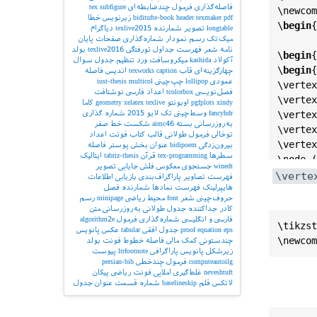
فاصله‌گذاری
فرمول چندضابطه‌ای
subfigure
tex
\
newcom
pdf
texmaker
header
biditufte-book
زیرنویس
خطا
\
begin
{
longtable
تصویر
شمارنده
texlive2015
دیاگرام
میک‌تک
رسم نمودار
شماره‌گذاری صفحات
پایان
نامه
شعر
فهرست جداول
تورفتگی
texlive2016
بولد
\
begin
{
آکولاد
kashida
میکروسافت ورد
تنظیم جدول
سوال
\
begin
{
چهارگزینه‌ای
قاب
caption
texworks
اندیس
فاصله
عمودی
lollipop
چپ‌چینی
multicol
iust-thesis
\
vertex
فصل‌نویسی
tcolorbox
اعداد فارسی
نوشتافت
\
vertex
xindy
pgfplots
اوبونتو
texlive
xelatex
geometry
کاما
fancyhdr
وسط‌چینی
تک لایو 2015
شماره گذاری
\
vertex
به‌روزرسانی بسته
aimc46
شکست خط
صفر
\
vertex
توخالی
فرمول طولانی
قالب کتاب
فونت اعداد
\
vertex
بیرون‌زدگی
bidipoem
عنوان بخش
پوستر
فاصله
سطرها
tex-programming
قرآن
tabriz-thesis
ایتالیک
\
node
 (
winedt
جستجوی معکوس
فلش
جایابی تصویر
\
vertex
\verte
فهرست تصاویر
پاراگراف‌بندی
بازیابی اطلاعات
هایپرلینک
فهرست نمادها
شمارنده فصل
\
vertex
حروف‌چینی شعر
font
محیط ریاضی
minipage
رسم
\
vertex
کادر
جداکننده
جدول طولانی
به‌روزرسانی
متن
\
vertex
فارسی و انگلیسی
شماره‌گذاری فرمول
algorithm2e
\tikzst
eps
equation
proof
جدول افقی
tabular
عکس
پانویس
\
draw
 [
چندستونی
کمک مالی
فاصله خطوط
فونت بولد
\
draw
 [
زیرشکل
پانویس پاراگرافی
ltrfootnote
پیوست
computeautoilg
فرمول چندخطی
persian-bib
\
draw
 [
neveshtuft
غلط‌گیری املایی
فونت ریاضی
پیکان
\
draw
 [
لاتکس
قلم
baselineskip
شماره قسمت
عنوان جدول
\
draw
 [
\
draw
 [