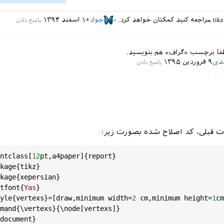
جواد
۱۰ اسفند ۱۳۹۴
دی
۹ فروردین ۱۳۹۵
ات قبلی، کد اصلاح شده بصورت زیر:
ntclass
[
12
pt
,
a4paper
]{
report
}

kage
{
tikz
}

kage
{
xepersian
}

tfont
{
Yas
}

yle
{
vertexs
}=[
draw
,
minimum
width
=
2
cm
,
minimum
height
=
1
cm
mand
{\
vertexs
}{\
node
[
vertexs
]} 

document
}
