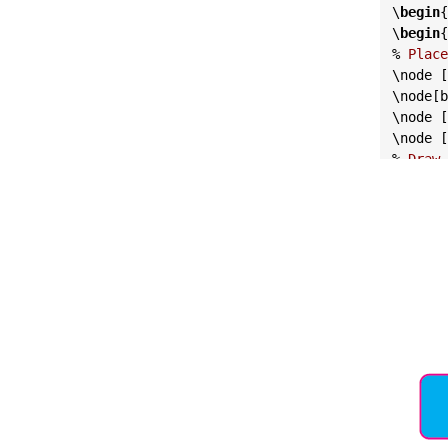
\
begin
{
\
begin
{
% 
Place
\
node
 [
\
node
[
b
\
node
 [
\
node
 [
% 
Draw
\
path
 [
\
path
 [
\
path
 [
\
end
{
ti
\
end
{
ce
\
end
{
do