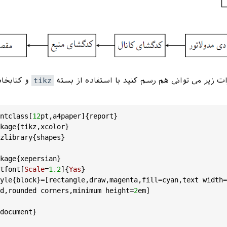
 زیر می توانی هم رسم کنید با استفاده از بسته
tikz
و کتابخان
ntclass
[
12
pt
,
a4paper
]{
report
}

kage
{
tikz
,
xcolor
} 

zlibrary
{
shapes
}

kage
{
xepersian
}

tfont
[
Scale
=
1.2
]{
Yas
} 

yle
{
block
}=[
rectangle
,
draw
,
magenta
,
fill
=
cyan
,
text
width
=
d
,
rounded
corners
,
minimum
height
=
2
em
]

document
}
