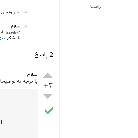
راهنما
به راهنمای tikz مراجعه کنید کمکتان خواهد کرد.
سلام
@faezeh: لطفاً برچسب «گراف» هم بنویسید.
با تشکر
مه
2
پاسخ
سلام
با توجه به توضیح
+۳
]
