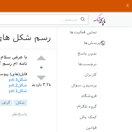
تمامی فعالیت‌ها
رسم شکل های م
پرسش‌ها
بدون پاسخ
با عرض سلام 
نامه ام رسم ک
برچسب‌ها
۰
فایل(های) پیوس
کاربران
شکل3.pdf
۳.۲k
بازدید
پرسیدن سوال
شکل2.pdf
شکل1.pdf
فروشگاه
شکل
گراف
گروه تلگرام
کمک مالی
قوانین