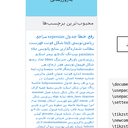
\
draw
[-
\
end
{
ti
\
end
{
ce
محبوب‌ترین برچسب‌ها
\
end
{
do
رفع خطا
جدول
xepersian
مراجع
ریاضی‌نویسی
bidi
شکل
فونت
فهرست
مطالب
شماره‌گذاری
منابع
پانویس
tikz
parsilatex
بیب‌تک
تک‌لایو
بیمر
اسلاید
زی‌پرشین
پاورقی
سربرگ
bibtex
نماد
رسم
شکل
فرمول‌نویسی
هدر
ارجاع‌دهی
biditexmaker
ویرایشگر
قالب
beamer
واژه‌نامه
texstudio
اندازه فونت
عنوان فصل
ماتریس
شماره صفحه
اعمال نشدن تغییرات در
پی‌دی‌اف
رسم جدول
bidipresentation
حاشیه
\
docume
رنگ
عنوان شکل
اسلاید فارسی
محیط قضیه
گراف
\
usepac
حروف‌چینی کد
مکان شکل
شماره فصل
enumerate
\
usepac
tikzpicture
tabriz_thesis
نمایه
align
زیرنویس شکل
کادر
itemize
الگوریتم
فهرست اشکال
listings
عدم
\
settex
اجرا
نیم‌فاصله
فاصله بین خطوط
متن لاتین و فارسی
hyperref
بسته
قالب پایان‌نامه
فرمول
نصب تک‌لایو
فارسی‌تک
نمودار
شماره فرمول
glossaries
کپشن
\
tikzst
حروف‌چینی چندستونی
خروجی
فونت فارسی و
\
newcom
انگلیسی
ماکرونویسی
extrafootnotefeatures
لاتک
\
tikzst
biditools
شماره پاورقی
پیوست‌
سوال امتحانی