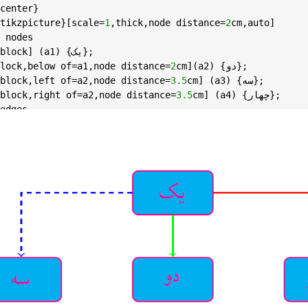
center
}

tikzpicture
}[
scale
=
1
,
thick
,
node
distance
=
2
cm
,
auto
]

nodes
) {یک};

a1
] (
block
) {دو};

a2
](
cm
2
=
distance
node
,
a1
=
of
below
,
lock
) {سه};

a3
] (
cm
3.5
=
distance
node
,
a2
=
of
left
,
block
) {چهار};

a4
] (
cm
3.5
=
distance
node
,
a2
=
of
right
,
block
edges
draw
,
red
,->] (
a1
.
0
) -| (
a4
.
90
);

draw
,
green
,->] (
a1
.
270
) -| (
a2
.
90
);

draw
,
blue
,->,
dashed
] (
a1
.
180
) -| (
a3
.
90
);

kzpicture
}

nter
}

cument