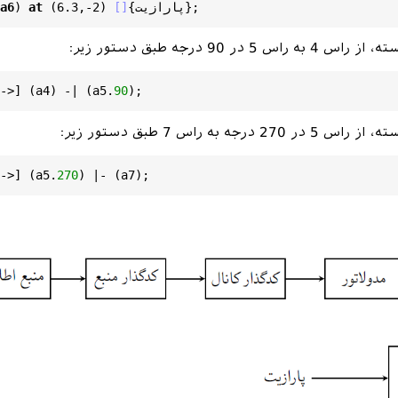
پارازیت}
{
[]
,-2) 
.3
 (6
at
) 
a6
->] (
a7
) -- (
a8
);

->] (
a8
) -- (
a9
);

->] (
a9
) -- (
a10
);

 در 90 درجه طبق دستور زیر:
kzpicture
}

nter
}

->] (a4) -| (a5.
90
cument
جه به راس 7 طبق دستور زیر:
->] (a5.
270