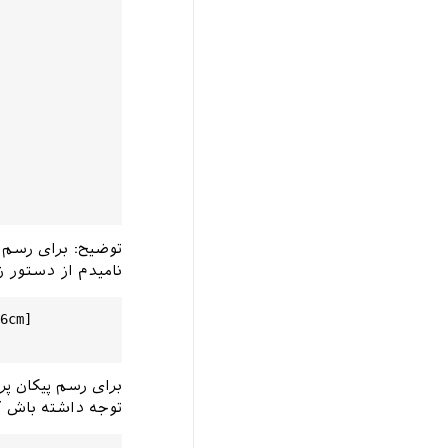
توضیح: برای رسم 
نامیدم از دستور ز
6cm]

برای رسم پیکان پر
توجه داشته باش که چون راس 6، نیاز به مستطیل