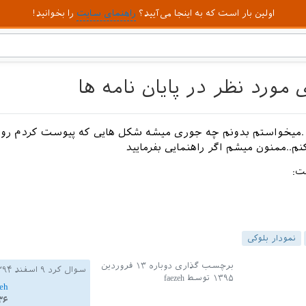
اولین بار است که به اینجا می‌آیید؟
راهنمای سایت
را بخوانید!
ورد نظر در پایان نامه ها
.میخواستم بدونم چه جوری میشه شکل هایی که پیوست کردم رو در
نم..ممنون میشم اگر راهنمایی بفرمایید
ت:
نمودار بلوکی
برچسب گذاری دوباره
۱۳ فروردین
سوال کرد
۹ اسفند ۱۳۹۴
۱۳۹۵
توسط
faezeh
zeh
۳۶