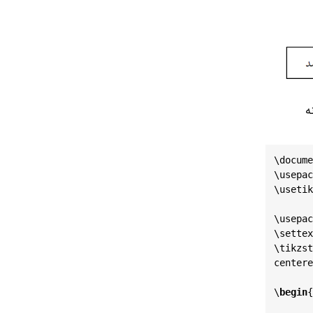
ه
\
docume
\
usepac
\
usetik
\
usepac
\
settex
\
tikzst
centere
\
begin
{