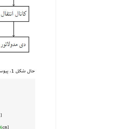
حال شکل 1، پیوست شده، بصورت زیر:
]

6
cm
]
