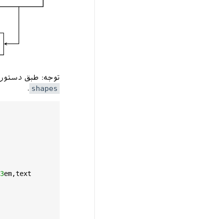
توجه: طبق دستورات
.
shapes
3
em
,
text