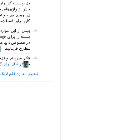
بد نیست کاربران 
تالار از واژه‌ه
در مورد «دیباچه
کلی برای اصطلا
بسته را برای package بکار می‌بردیم.
درخصوص دیباچه و
مطرح فرمایید.
فکر خوبیه. چندت
فرشاد ترابی
۳ آذر ۳
تنظیم اندازه قلم لات