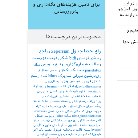
 در این
برای تامین هزینه‌های نگه‌داری و
د. قبلا هم
به‌روزرسانی
واژه‌نامه
بقه می‌گفتیم و
محبوب‌ترین برچسب‌ها
رسش جدا
رفع خطا
جدول
xepersian
مراجع
ریاضی‌نویسی
bidi
شکل
فونت
فهرست
مطالب
شماره‌گذاری
منابع
پانویس
tikz
parsilatex
بیب‌تک
تک‌لایو
بیمر
اسلاید
زی‌پرشین
پاورقی
سربرگ
bibtex
نماد
رسم
شکل
فرمول‌نویسی
هدر
ارجاع‌دهی
biditexmaker
ویرایشگر
قالب
beamer
واژه‌نامه
texstudio
اندازه فونت
عنوان فصل
ماتریس
شماره صفحه
اعمال نشدن تغییرات در
پی‌دی‌اف
رسم جدول
bidipresentation
حاشیه
رنگ
عنوان شکل
اسلاید فارسی
محیط قضیه
گراف
حروف‌چینی کد
مکان شکل
شماره فصل
enumerate
tikzpicture
tabriz_thesis
نمایه
align
زیرنویس شکل
کادر
itemize
الگوریتم
فهرست اشکال
listings
عدم
اجرا
نیم‌فاصله
فاصله بین خطوط
متن لاتین و فارسی
hyperref
بسته
قالب پایان‌نامه
فرمول
نصب تک‌لایو
فارسی‌تک
نمودار
شماره فرمول
glossaries
کپشن