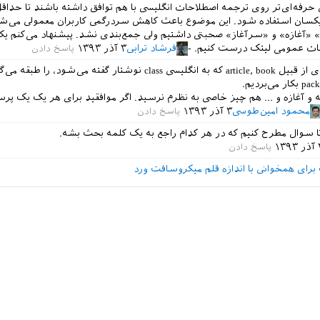
حرفه‌ای‌تر روی ترجمه اصطلاحات انگلیسی با هم توافق داشته باشند تا حداقل
ای یکسان استفاده شود. این موضوع باعث کاهش سردرگمی کاربران معمولی می‌شو
» «آغازه» و «سرآغاز» صحبتی داشتیم ولی جمع‌بندی نشد. پیشنهاد می‌کنم یک 
حات عمومی لیتک درست کنیم.
فرشاد ترابی
۳ آذر ۱۳۹۳
پیش از این مواردی از قبیل article, book که به انگلیسی class نوشتار گفته می‌شود، را ط
 آغازه و ... هم چیز خاصی به نظرم نرسید. اگر موافقید برای هر یک یک پ
محمود امین‌طوسی
۳ آذر ۱۳۹۳
ا سوال مطرح کنیم که در هر کدام راجع به یک کلمه بحث بشه.
۱۳۹
ک برای همخوانی با اندازه قلم میکروسافت ورد