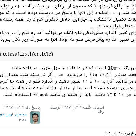
 و ارتفاع فرمولها ( که معمولا از ارتفاع متن بیشتر است) در نهای
شد و ... . اینکه دلایل آنها یا پاسخ من درست بوده است یا نه م
ات تکمیلی دانشگاه به جز این، دلایل دیگری هم دارد، همه رشته‌ه
مدنظر قرار دهد و ... .
۳- در حالت کلی برای تغییر اندا
دازه پیش‌فرض قلم به 12pt آنرا به صورت زیر بکار ببرید:
اندازه پیش‌فرض قلم لاتک، 10pt است که در طبقات معمول مورد استفاده مانند
نوشته شده است،‌ می‌توانید آنرا به ۱۰ یا ۱۱ تغییر دهید و اندازه قلم در همه جا
خواهد شد. اما اگر چیزی نوشته نشده است یا از مقدار ۱۰ استفاده شده اس
extbo استفاده کنید.
انتخاب شده
۳ آذر ۱۳۹۳
توسط
پاسخ داد
۳ آذر ۱۳۹۳
رضا
محمود امین‌طو
۳.۸k
کدام درست است؟