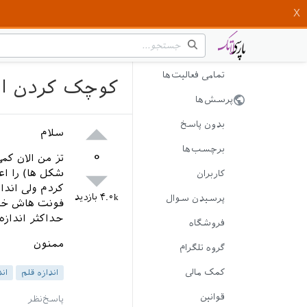
تمامی فعالیت‌ها
کوچک کردن اند
پرسش‌ها
بدون پاسخ
سلام
برچسب‌ها
۰
شکل ها) را اع
کاربران
کردم ولی اندا
۴.۰k
بازدید
پرسیدن سوال
فونت هاش خیل
حداکثر اندازه ی تز مثلا ب
فروشگاه
ممنون
گروه تلگرام
کمک مالی
اندازه قلم
ان
قوانین