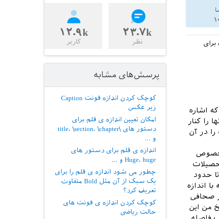
ا
۱
۱۲.۹k
۲۳.۷k
نظر
کاربر
اه برای
پرسش‌های مشابه
کوچک کردن اندازه فونت Caption
زیر عکس
که اشاره
امکان تعیین اندازه ی قلم برای
ا را کنار
دستور های \title، \section، \chapter
 را در آن
و ...
اندازه ی قلم برای دستور های
درخصوص
Huge، huge و ...
تحصیلات
چطور می شود اندازه ی قلم را برای
 ریاضی- تا حدود
یک سبک از آن مثل Bold متفاوت
ین بود که با اندازه
تعریف کرد؟
طر صحافی
کوچک کردن اندازه ی فونت های
خ من این
حالت ریاضی
ب فاصله