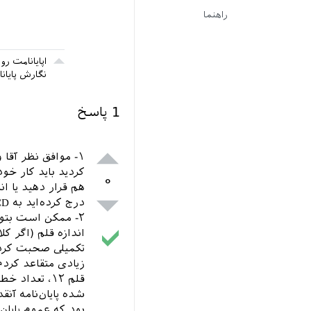
راهنما
نگارش پایانامه رو late
1
پاسخ
۱- موافق نظر آقا
کردید باید کار خود
۰
هم قرار دهید یا اند
درج کرده‌اید به CD منتقل کنید و ... .
۲- ممکن است بتو
اندازه قلم (اگر ک
قلم ۱۲، تعد
شده پایان‌نامه آنق
بود که عموم پایان