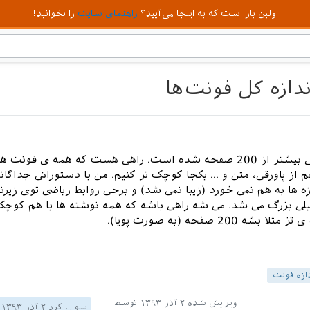
اولین بار است که به اینجا می‌آیید؟
راهنمای سایت
را بخوانید!
ازه کل فونت‌ها
تز من الان کمی بیشتر از 200 صفحه شده است. راهی هست که همه ی فونت ه
م از پاورقی، متن و ... یکجا کوچک تر کنیم. من با دستوراتی جداگا
زه ها به هم نمی خورد (زیبا نمی شد) و برحی روابط ریاضی توی زیرن
ی بزرگ می شد. می شه راهی باشه که همه نوشته ها با هم کوچک
شه 200 صفحه (به صورت پویا).
دازه فونت
ویرایش شده
۲ آذر ۱۳۹۳
توسط
سوال کرد
۲ آذر ۱۳۹۳