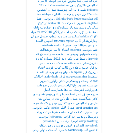
حروف‌چینی چندستونی
خروجی
فونت فارسی و
انگلیسی
ماکرونویسی
extrafootnotefeatures
لاتک
biditools
شماره پاورقی
پیوست‌
سوال امتحانی
فاصله‌گذاری
فرمول چندضابطه‌ای
subfigure
tex
pdf
texmaker
header
biditufte-book
زیرنویس
خطا
longtable
تصویر
شمارنده
texlive2015
دیاگرام
میک‌تک
رسم نمودار
شماره‌گذاری صفحات
پایان
نامه
شعر
فهرست جداول
تورفتگی
texlive2016
بولد
آکولاد
kashida
میکروسافت ورد
تنظیم جدول
سوال
چهارگزینه‌ای
قاب
caption
texworks
اندیس
فاصله
عمودی
lollipop
چپ‌چینی
multicol
iust-thesis
فصل‌نویسی
tcolorbox
اعداد فارسی
نوشتافت
xindy
pgfplots
اوبونتو
texlive
xelatex
geometry
کاما
fancyhdr
وسط‌چینی
تک لایو 2015
شماره گذاری
به‌روزرسانی بسته
aimc46
شکست خط
صفر
توخالی
فرمول طولانی
قالب کتاب
فونت اعداد
بیرون‌زدگی
bidipoem
عنوان بخش
پوستر
فاصله
سطرها
tex-programming
قرآن
tabriz-thesis
ایتالیک
winedt
جستجوی معکوس
فلش
جایابی تصویر
فهرست تصاویر
پاراگراف‌بندی
بازیابی اطلاعات
هایپرلینک
فهرست نمادها
شمارنده فصل
حروف‌چینی شعر
font
محیط ریاضی
minipage
رسم
کادر
جداکننده
جدول طولانی
به‌روزرسانی
متن
فارسی و انگلیسی
شماره‌گذاری فرمول
algorithm2e
eps
equation
proof
جدول افقی
tabular
عکس
پانویس
چندستونی
کمک مالی
فاصله خطوط
فونت بولد
زیرشکل
پانویس پاراگرافی
ltrfootnote
پیوست
computeautoilg
فرمول چندخطی
persian-bib
neveshtuft
غلط‌گیری املایی
فونت ریاضی
پیکان
لاتکس
قلم
baselineskip
شماره قسمت
عنوان جدول