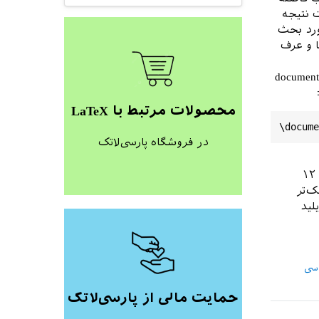
ت نتیجه
ورد بحث
ا و عرف
زه پیش‌فرض قلم لاتک می‌توانید اندازه قلم را در documentclass
محصولات مرتبط با LaTeX
در فروشگاه پارسی‌لاتک
article,book,report فقط مقادیر ۱۰،‌۱۱ و۱۲ را می‌پذیرد. حال اگر در سند شما مقدار آن ۱۲
 کوچک‌تر
ت و مایلید
سی
حمایت مالی از پارسی‌لاتک