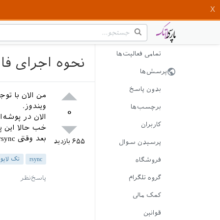
تمامی فعالیت‌ها
نحوه اجرای فایل‌ها بعد ا
پرسش‌ها
بدون پاسخ
ویندوز.
برچسب‌ها
۰
الان در پوشه‌ای
کاربران
خب حالا این پوش
بعد وقتی rsync شد چه کنم؟ دوباره تکلایو رو نصب کنم؟
۶۵۵
بازدید
پرسیدن سوال
rsync
تک لایو 015
فروشگاه
گروه تلگرام
کمک مالی
قوانین