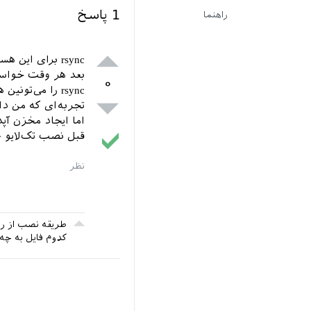
1
پاسخ
راهنما
rsync برای این هست که شما یک مخزن آپدیت‌شده از تک‌لایو داشته باشین.
بعد هر وقت خواس
۰
rsync را می‌تونین هر وقت دل‌تون خواست انجام بدین.
تجربه‌ای که من دا
اما ایجاد مخزن آپدیت با rsync وسپس نصب از روی 
قبل نصب تک‌لایو ج
طریقه نصب از روی rsync چطور
کدوم فایل به چه