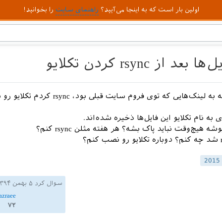
اولین بار است که به اینجا می‌آیید؟
راهنمای سایت
را بخوانید!
ز rsync کردن تکلایو
من الان با توجه به لینک‌هایی که توی فروم سایت قبلی بود، ync
 به نام تکلایو این فایل‌ها ذخیره شده‌اند.
ه هیچ‌وقت نباید پاک بشه؟ هر هفته مثلن rsync کنم؟
2
سوال کرد
۵ بهمن ۱۳۹۴
zraee
۷۲