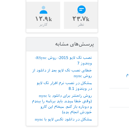
۱۲.۹k
۲۳.۷k
نظر
کاربر
پرسش‌های مشابه
نصب تک لایو 2015- روش RSync-
ویندوز 7
خطای نصب تک لایو بعد از دانلود از
م
روش rsync
مشکل در نصب نرم افزار تک لایو
در ویندوز 8.1
روش راحتتر برای دانلود با rsync
(وقتی خطا میده، باید برنامه را ببندم
و دوباره باز کنم. میخام این کارو
خودش انجام بده)
مشکل در دانلود تکس لایو با rsync