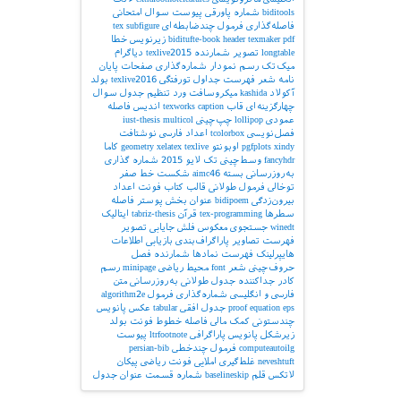
biditools
شماره پاورقی
پیوست‌
سوال امتحانی
فاصله‌گذاری
فرمول چندضابطه‌ای
subfigure
tex
pdf
texmaker
header
biditufte-book
زیرنویس
خطا
longtable
تصویر
شمارنده
texlive2015
دیاگرام
میک‌تک
رسم نمودار
شماره‌گذاری صفحات
پایان
نامه
شعر
فهرست جداول
تورفتگی
texlive2016
بولد
آکولاد
kashida
میکروسافت ورد
تنظیم جدول
سوال
چهارگزینه‌ای
قاب
caption
texworks
اندیس
فاصله
عمودی
lollipop
چپ‌چینی
multicol
iust-thesis
فصل‌نویسی
tcolorbox
اعداد فارسی
نوشتافت
xindy
pgfplots
اوبونتو
texlive
xelatex
geometry
کاما
fancyhdr
وسط‌چینی
تک لایو 2015
شماره گذاری
به‌روزرسانی بسته
aimc46
شکست خط
صفر
توخالی
فرمول طولانی
قالب کتاب
فونت اعداد
بیرون‌زدگی
bidipoem
عنوان بخش
پوستر
فاصله
سطرها
tex-programming
قرآن
tabriz-thesis
ایتالیک
winedt
جستجوی معکوس
فلش
جایابی تصویر
فهرست تصاویر
پاراگراف‌بندی
بازیابی اطلاعات
هایپرلینک
فهرست نمادها
شمارنده فصل
حروف‌چینی شعر
font
محیط ریاضی
minipage
رسم
کادر
جداکننده
جدول طولانی
به‌روزرسانی
متن
فارسی و انگلیسی
شماره‌گذاری فرمول
algorithm2e
eps
equation
proof
جدول افقی
tabular
عکس
پانویس
چندستونی
کمک مالی
فاصله خطوط
فونت بولد
زیرشکل
پانویس پاراگرافی
ltrfootnote
پیوست
computeautoilg
فرمول چندخطی
persian-bib
neveshtuft
غلط‌گیری املایی
فونت ریاضی
پیکان
لاتکس
قلم
baselineskip
شماره قسمت
عنوان جدول