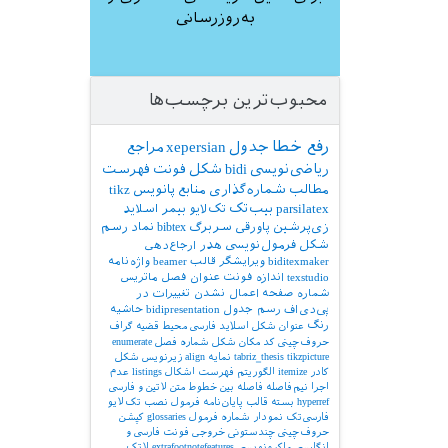
به‌روزرسانی
محبوب‌ترین برچسب‌ها
رفع خطا
جدول
xepersian
مراجع
ریاضی‌نویسی
bidi
شکل
فونت
فهرست
مطالب
شماره‌گذاری
منابع
پانویس
tikz
parsilatex
بیب‌تک
تک‌لایو
بیمر
اسلاید
زی‌پرشین
پاورقی
سربرگ
bibtex
نماد
رسم
شکل
فرمول‌نویسی
هدر
ارجاع‌دهی
biditexmaker
ویرایشگر
قالب
beamer
واژه‌نامه
texstudio
اندازه فونت
عنوان فصل
ماتریس
شماره صفحه
اعمال نشدن تغییرات در
پی‌دی‌اف
رسم جدول
bidipresentation
حاشیه
رنگ
عنوان شکل
اسلاید فارسی
محیط قضیه
گراف
حروف‌چینی کد
مکان شکل
شماره فصل
enumerate
tikzpicture
tabriz_thesis
نمایه
align
زیرنویس شکل
کادر
itemize
الگوریتم
فهرست اشکال
listings
عدم
اجرا
نیم‌فاصله
فاصله بین خطوط
متن لاتین و فارسی
hyperref
بسته
قالب پایان‌نامه
فرمول
نصب تک‌لایو
فارسی‌تک
نمودار
شماره فرمول
glossaries
کپشن
حروف‌چینی چندستونی
خروجی
فونت فارسی و
انگلیسی
ماکرونویسی
extrafootnotefeatures
لاتک