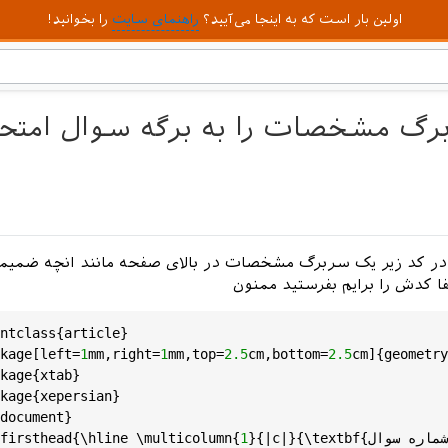
اولین بار است که به اینجا می‌آیید؟
راهنمای سایت
را بخوانید!
گ مشخصات را به برگه سوال امتحان
در کد زیر یک سربرگ مشخصات در بالای صفحه مانند انچه ضمیم
ا کدش را برایم بفرستید ممنون
ntclass
{
article
}

kage
[
left
=
1
mm
,
right
=
1
mm
,
top
=
2.5
cm
,
bottom
=
2.5
cm
]{
geometry
kage
{
xtab
}

kage
{
xepersian
}

document
}

{شماره سوال}} &

textbf
|}{\
c
}{|
1
{
multicolumn
 \
hline
{\
firsthead