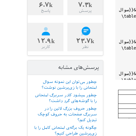
۶.۷k
۷.۳k
ال}}&\
پرسش
پاسخ
 \
table
۱۲.۹k
۲۳.۷k
ال}}&\
نظر
کاربر
 \
table
پرسش‌های مشابه
ال}}&\
 \
table
چطور می‌توان این نمونه سوال
\
tablel
امتحانی را با زی‌پرشین نوشت؟
\
begin
{
چطور میشود کادر سربرگ امتحانی
\
begin
{
را با گوشه‌های گرد داشت؟
1
&

چطور حروف بزرگ لاتین را در
سربرگ صفحات به حروف کوچک
$z
=
1
+
3
i
تبدیل کنم؟
چگونه یک برگه‌ی امتحانی کامل را با
$zw
زی‌پرشین طراحی کنیم؟