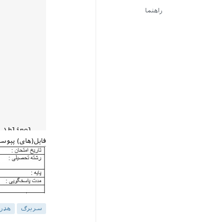
راهنما
}

hline
|}{{ادام
فایل(های) پیوس
سربرگ
هدر