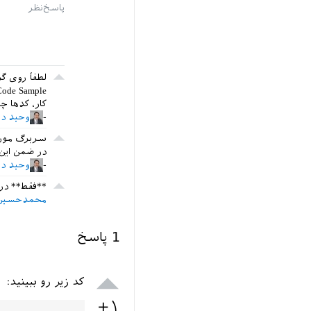
لطفاً روی گ
کار، کدها چ
وحید دا
سربرگ موردنظرتون ت
در ضمن این
وحید دا
**فقط** در
محمدحسین
1
پاسخ
کد زیر رو ببینید:
+۱