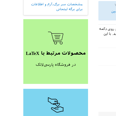
مشخصات سر برگ،آرم و اطلاعات
$z
=
1
+
3
i
برای برگه امتحانی
ن
$zw
چیست؟

&
1
\\ \
h
و روی دکمه
2
&

رد را فشار دهید. با این
$z
=
1
+
3
i
محصولات مرتبط با LaTeX
$\
frac
{
چیست؟

در فروشگاه پارسی‌لاتک
&
2
\\ \
h
\
end
{
xt
\
end
{
ce
\
end
{
do