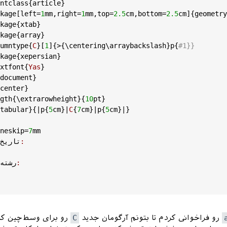
ntclass
{
article
}

kage
[
left
=
1
mm
,
right
=
1
mm
,
top
=
2.5
cm
,
bottom
=
2.5
cm
]{
geometry
kage
{
xtab
}

kage
{
array
}

umntype
{
C
}[
1
]{>{\
centering
\
arraybackslash
}
p
{
#1}}
kage
{
xepersian
}

xtfont
{
Yas
}

document
}

center
}

gth
{\
extrarowheight
}{
10
pt
}

tabular
}{|
p
{
5
cm
}|
C
{
7
cm
}|
p
{
5
cm
}|}

neskip
=
7
mm
:
تاریخ
:
رشته
:
مدت پ
رو فراخوانی کردم تا بتونم آرگومان جدید
C
رو برای وسط‌چین ک
ineskip
=
7
mm