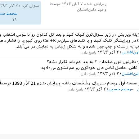
ویرایش شده
۷ آبان ۱۴۰۴
توسط
سوال کرد
۲۱ آذر ۱۳۹۳
$,
i
2
+
2
=
$w
و 
$ 
وحید دامن‌افشان
محمدحسی
۱۱
line
زینه ویرایش در زیر سوال‌تون کلیک کنید و بعد کل کدتون رو با موس انتخاب 
Code Sample در ویرایشگر کلیک کنید و یا کلیدهای میان‌بر Ctrl+K روی کیبو
پ به راست و چپ‌چین شده و به شکل زیبایی به نمایش در می‌آیند.
من‌افشان
۲۱ آذر ۱۳۹۳
$,
i
2
+
2
=
$w
و 
$ 
وی صفحات ۲ به بعد هم باید تکرار بشه؟
z
}{
w
}
 کاش، حاصل تلاش‌های خودتون رو هم نشون می‌دادید.
من‌افشان
۲۱ آذر ۱۳۹۳
line
 صفحه اول میخام سربرگ مشخصات باشه
ویرایش شده
21 آذر 1393
توسط
abular
}

محمدحسین
۲۱ آذر ۱۳۹۳
nter
}

cument