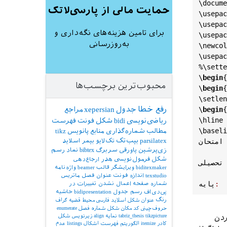
\
docume
حمایت مالی از پارسی‌لاتک
\
usepac
\
usepac
برای تامین هزینه‌های نگه‌داری و
\
usepac
به‌روزرسانی
\
newcol
\
usepac
%\
sette
\
begin
{
محبوب‌ترین برچسب‌ها
\
begin
{
\
setlen
رفع خطا
جدول
xepersian
مراجع
\
begin
{
\
hline
ریاضی‌نویسی
bidi
شکل
فونت
فهرست
\
baseli
مطالب
شماره‌گذاری
منابع
پانویس
tikz
parsilatex
بیب‌تک
تک‌لایو
بیمر
اسلاید
 امتحان
زی‌پرشین
پاورقی
سربرگ
bibtex
نماد
رسم
شکل
فرمول‌نویسی
هدر
ارجاع‌دهی
 تحصیلی
biditexmaker
ویرایشگر
قالب
beamer
واژه‌نامه
texstudio
اندازه فونت
عنوان فصل
ماتریس
:
پایه
شماره صفحه
اعمال نشدن تغییرات در
پی‌دی‌اف
رسم جدول
bidipresentation
حاشیه
رنگ
عنوان شکل
اسلاید فارسی
محیط قضیه
گراف
اسخگویی
حروف‌چینی کد
مکان شکل
شماره فصل
enumerate
 &

tikzpicture
tabriz_thesis
نمایه
align
زیرنویس شکل
ردن
کادر
itemize
الگوریتم
فهرست اشکال
listings
عدم
 \
basel