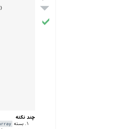
}

چند نکته
بسته
array