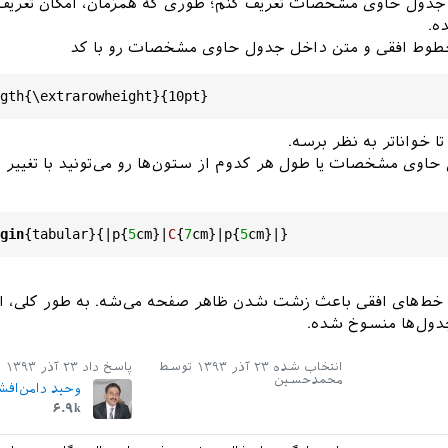
ول حاوی مشخصات تعریف کنم؛ طوری که همزمان، امکان تعریف پ
ه.
خطوط افقی و متن داخل جدول حاوی مشخصات رو با کد
ا خواناتر به نظر برسه.
 حاوی مشخصات یا طول هر کدوم از ستون‌ها رو می‌تونید با تغییر
:
 نام آم
ineskip
=
7
mm
gin
{
tabular
}{|
p
{
5
cm
}|
C
{
7
cm
}|
p
{
5
cm
:
 ن
 از خط‌های افقی باعث زشت شدن ظاهر صفحه می‌شه. به طور کلی، اس
دول‌ها منسوخ شده.
:
 نام خا
انتخاب شده
۲۳ آذر ۱۳۹۳
توسط
پاسخ داد
۲۳ آذر ۱۳۹۳
:
 طرا
محمدحسین
وحید دامن‌افش
۶.۹k
:
 نا
line