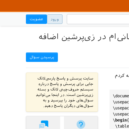
ورود
عضویت
ی‌ام در زی‌پرشین اضافه
پرسیدن سوال
ه کردم
سایت پرسش و پاسخ پارسی‌لاتک
جایی برای پرسش و پاسخ درباره
سیستم حروف‌چینی لاتک و بسته
زی‌پرشین است. در اینجا می‌توانید
\
docume
سوال‌های خود را بپرسید و به
\
usepac
سوال‌های دیگران پاسخ دهید.
\
usepac
\
usepac
\
begin
{
 \
table