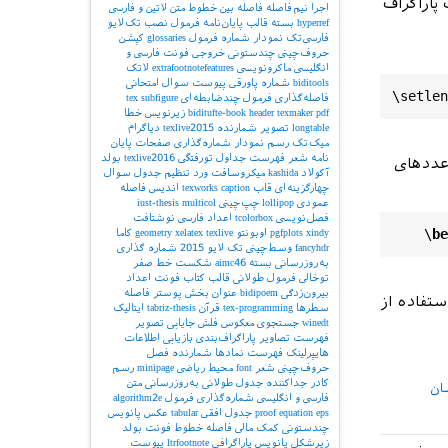
اراگراف
اجرا
نیم‌فاصله
فاصله بین خطوط
متن لاتین و فارسی
 باسمه تعالی

hyperref
بسته
قالب پایان‌نامه
فرمول
نصب تک‌لایو
فارسی‌تک
نمودار
شماره فرمول
glossaries
کپشن
حروف‌چینی چندستونی
خروجی
فونت فارسی و
 وزارت آموزش و پرورش

انگلیسی
ماکرونویسی
extrafootnotefeatures
لاتک
biditools
شماره پاورقی
پیوست‌
سوال امتحانی
فاصله‌گذاری
فرمول چندضابطه‌ای
subfigure
tex
 اداره کل آموزش و پرورش خراسان شمالی

pdf
texmaker
header
biditufte-book
زیرنویس
خطا
longtable
تصویر
شمارنده
texlive2015
دیاگرام
میک‌تک
رسم نمودار
شماره‌گذاری صفحات
پایان
 مدیریت آموزش و پرورش

نامه
شعر
فهرست جداول
تورفتگی
texlive2016
بولد
 عددهای
آکولاد
kashida
میکروسافت ورد
تنظیم جدول
سوال
وزشگاه
چهارگزینه‌ای
قاب
caption
texworks
اندیس
فاصله
عمودی
lollipop
چپ‌چینی
multicol
iust-thesis
 &

فصل‌نویسی
tcolorbox
اعداد فارسی
نوشتافت
 \
basel
    \
be
xindy
pgfplots
اوبونتو
texlive
xelatex
geometry
کاما
fancyhdr
وسط‌چینی
تک لایو 2015
شماره گذاری
ام درس
به‌روزرسانی بسته
aimc46
شکست خط
صفر
توخالی
فرمول طولانی
قالب کتاب
فونت اعداد
:
 نام
بیرون‌زدگی
bidipoem
عنوان بخش
پوستر
فاصله
تفاده از
سطرها
tex-programming
قرآن
tabriz-thesis
ایتالیک
winedt
جستجوی معکوس
فلش
جایابی تصویر
نوادگی
فهرست تصاویر
پاراگراف‌بندی
بازیابی اطلاعات
هایپرلینک
فهرست نمادها
شمارنده فصل
حروف‌چینی شعر
font
محیط ریاضی
minipage
رسم
ح سوال
کادر
جداکننده
جدول طولانی
به‌روزرسانی
متن
ان
فارسی و انگلیسی
شماره‌گذاری فرمول
algorithm2e
eps
equation
proof
جدول افقی
tabular
عکس
پانویس
م دبیر
چندستونی
کمک مالی
فاصله خطوط
فونت بولد
 \\  \
h
زیرشکل
پانویس پاراگرافی
ltrfootnote
پیوست