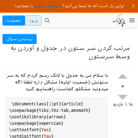
اولین بار است که به اینجا می‌آیید؟
راهنمای سایت
را بخوانید!
ورود
عضویت
پرسیدن سوال
مرتب کردن سر ستون در جدول و آوردن به
وسط سرستون
با سلام من یه جدول با لاتک رسم کردم که یه سر
ستونش (جمعیت اولیه) مشکل داره لطفا اگه
۰
میدونید مشکلم کجاست راهنماییم کنید
 \
documentclass
[
11
pt
]{
article
}

۱.۱k
بازدید
\
usepackage
{
tikz
,
tkz
-
tab
,
amsmath
}

\
usetikzlibrary
{
arrows
}

\
usepackage
{
xepersian
}

\
settextfont
{
Yas
}

\
setdigitfont
{
Yas
}
