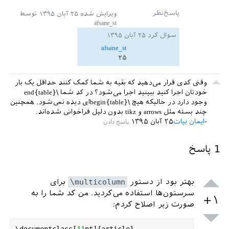
\\‎

ویرایش شده
۲۵ آبان ۱۳۹۵
توسط
$‎
2
$‎
&‎
$‎
1.97
$‎
&‎
$‎
49
.
0
$‎
&‎
$‎
576
$‎
‎ماکسیمم‎&‎&‎&‎&&&&‎‎
afsane_st
\\‎‎‎‎‎‎‎‎

سوال کرد
۲۵ آبان ۱۳۹۵
‎\
hline
‎\
end
{
tabular
}‎‎

afsane_st
‎\
end
{
table
}‎‎‎

۲۵
\
end
{
document
وقتی کدی قرار می‌دهید که بقیه به شما کمک کنند حداقل یک بار
خودتان اجرا کنید ببینید اجرا می‌شود؟ در کد شما \end{table}‎‎‎
وجود دارد در حالیکه هیچ \begin{table}ای دیده نمی‌شود. همچنین
چند بسته مثل arrows و tikz بدون دلیل فراخوانی شده‌اند.
ایمان بیات
۲۵ آبان ۱۳۹۵
1
پاسخ
بهتر بود از دستور
\multicolumn
برای
سرستون‌ها استفاده می‌کردید. من کد شما را به
+۱
صورت زیر اصلاح کردم: