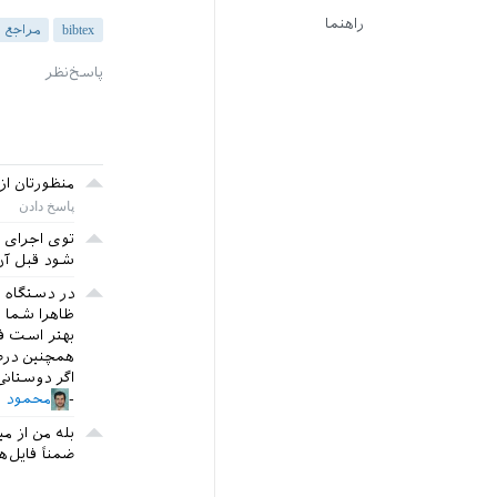
راهنما
bibtex
مراجع
منظورتان ا
توی اجرای 
شود قبل آن
در دستگاه م
ظاهرا شما ب
بهتر است فایل log و فایل bbl را هم پیوست کنید، شاید با دیدن آنها بتوان
همچنین درصو
اگر دوستانی میک‌تک ۲۰۱۶ دارند، لطفا آنها هم این 
محمود ا
بله من از می
ضمناً فایل‌های log و bbl پیو