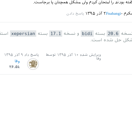
فته بودند را امتحان کردم ولی مشکل همچنان پا برجاست.
کرم
Fnahangi
۲ آذر ۱۳۹۵
 نسخه
20.6
بسته
bidi
و نسخه
17.1
بسته
xepersian
استفا
 مشکل حل شده است.
ویرایش شده
۱۰ آذر ۱۳۹۵
توسط
پاسخ داد
۹ آذر ۱۳۹۵
وفا
وفا
۲۶.۵k