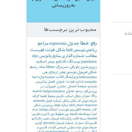
به‌روزرسانی
محبوب‌ترین برچسب‌ها
ده
رفع خطا
جدول
xepersian
مراجع
ریاضی‌نویسی
bidi
شکل
فونت
فهرست
مطالب
شماره‌گذاری
منابع
پانویس
tikz
parsilatex
بیب‌تک
تک‌لایو
بیمر
اسلاید
زی‌پرشین
پاورقی
سربرگ
bibtex
نماد
رسم
شکل
فرمول‌نویسی
هدر
ارجاع‌دهی
biditexmaker
ویرایشگر
قالب
beamer
واژه‌نامه
texstudio
اندازه فونت
عنوان فصل
ماتریس
شماره صفحه
اعمال نشدن تغییرات در
پی‌دی‌اف
رسم جدول
bidipresentation
حاشیه
رنگ
عنوان شکل
اسلاید فارسی
محیط قضیه
گراف
حروف‌چینی کد
مکان شکل
شماره فصل
enumerate
tikzpicture
tabriz_thesis
نمایه
align
زیرنویس شکل
کادر
itemize
الگوریتم
فهرست اشکال
listings
عدم
اجرا
نیم‌فاصله
فاصله بین خطوط
متن لاتین و فارسی
hyperref
بسته
قالب پایان‌نامه
فرمول
نصب تک‌لایو
فارسی‌تک
نمودار
شماره فرمول
glossaries
کپشن
حروف‌چینی چندستونی
خروجی
فونت فارسی و
انگلیسی
ماکرونویسی
extrafootnotefeatures
لاتک