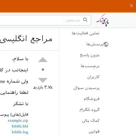
تمامی فعالیت‌ها
مراجع انگلیسی با bibtex در زی‌پرشین درست حروف‌چین
پرسش‌ها
بدون پاسخ
با سلام،
برچسب‌ها
۰
اینجانب در کلاس report می‌خواهم با استفاده از bibtex مراجع
کاربران
ولی شماره volume سال چاپ و شماره صفحات به درستی حروفچینی نمی‌شوند.
۳.۷k
بازدید
پرسیدن سوال
لطفا راهنمایی 
فروشگاه
با تشکر
گروه تلگرام
فایل(های) پیوس
example.zip
کمک مالی
bibbb.bbl
قوانین
bibbb.log