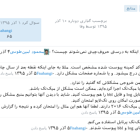
منابع
برچسب گذاری دوباره
۱۰ آذر
سوال کرد
۱ آذر ۱۳۹۵
۱۳۹۵
توسط
وفا
nahangi
۶۵
ز اینکه به درستی حروف‌چینی نمی‌شوند چیست؟
محمود امین‌طوسی
۴ آذر ۱۳۹۵
کد کمینه پیوست شده مشخص است. مثلا به جای اینکه نقطه بعد از سال چا
 درج میشود. و یا شماره صفحات مشکل دارد.
Fnahangi
۵ آذر ۱۳۹۵
ن خروجی مشکلاتی که گفتید را ندارد.
ا میک‌تک اجرا کرده‌اید، ممکن است مشکل از میک‌تک باشد.
یم منبع مشکل را پیدا کنیم.
رت امکان روی تک‌لایو امتحان کنید.
مثال را امتحان کرده و نتیجه را گزارش دهند.
مین‌طوسی
۵ آذر ۱۳۹۵
ک‌تک پرتابل استفاده می‌کنم.
ست شدند.
Fnahangi
۵ آذر ۱۳۹۵