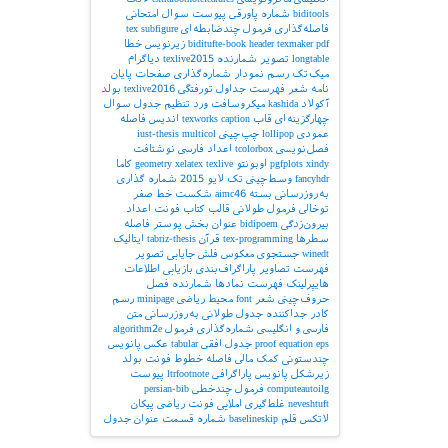
biditools
شماره پاورقی
پیوست‌
سوال امتحانی
فاصله‌گذاری
فرمول چندضابطه‌ای
subfigure
tex
pdf
texmaker
header
biditufte-book
زیرنویس
خطا
longtable
تصویر
شمارنده
texlive2015
دیاگرام
میک‌تک
رسم نمودار
شماره‌گذاری صفحات
پایان
نامه
شعر
فهرست جداول
تورفتگی
texlive2016
بولد
آکولاد
kashida
میکروسافت ورد
تنظیم جدول
سوال
چهارگزینه‌ای
قاب
caption
texworks
اندیس
فاصله
عمودی
lollipop
چپ‌چینی
multicol
iust-thesis
فصل‌نویسی
tcolorbox
اعداد فارسی
نوشتافت
xindy
pgfplots
اوبونتو
texlive
xelatex
geometry
کاما
fancyhdr
وسط‌چینی
تک لایو 2015
شماره گذاری
به‌روزرسانی بسته
aimc46
شکست خط
صفر
توخالی
فرمول طولانی
قالب کتاب
فونت اعداد
بیرون‌زدگی
bidipoem
عنوان بخش
پوستر
فاصله
سطرها
tex-programming
قرآن
tabriz-thesis
ایتالیک
winedt
جستجوی معکوس
فلش
جایابی تصویر
فهرست تصاویر
پاراگراف‌بندی
بازیابی اطلاعات
هایپرلینک
فهرست نمادها
شمارنده فصل
حروف‌چینی شعر
font
محیط ریاضی
minipage
رسم
کادر
جداکننده
جدول طولانی
به‌روزرسانی
متن
فارسی و انگلیسی
شماره‌گذاری فرمول
algorithm2e
eps
equation
proof
جدول افقی
tabular
عکس
پانویس
چندستونی
کمک مالی
فاصله خطوط
فونت بولد
زیرشکل
پانویس پاراگرافی
ltrfootnote
پیوست
computeautoilg
فرمول چندخطی
persian-bib
neveshtuft
غلط‌گیری املایی
فونت ریاضی
پیکان
لاتکس
قلم
baselineskip
شماره قسمت
عنوان جدول