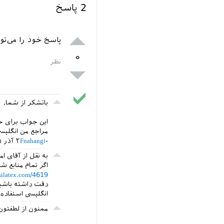
2
پاسخ
پاسخ خود را می‌تو
۰
باتشکر از شما،
این جواب برای حا
مراجع من انگلیس
Fnahangi
۲ آذر ۱۳۹۵
به نقل از آقای 
اگر تمام منابع 
rsilatex.com/4619
دقت داشته باشید
انگلیسی استفاده 
ممنون از لطفتون