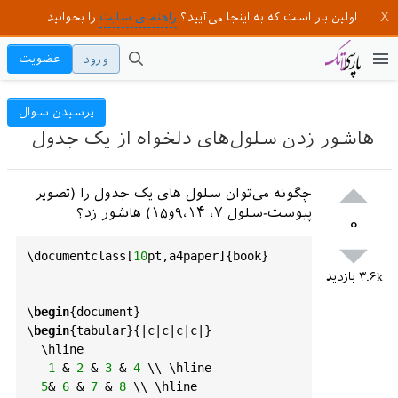
اولین بار است که به اینجا می‌آیید؟
راهنمای سایت
را بخوانید!
ورود
عضویت
پرسیدن سوال
هاشور زدن سلول‌های دلخواه از یک جدول
چگونه می‌توان سلول های یک جدول را (تصویر
پیوست-سلول ۷، ۹،۱۴و۱۵) هاشور زد؟
۰
\
documentclass
[
10
pt
,
a4paper
]{
book
}

۳.۶k
بازدید
\
begin
{
document
}

\
begin
{
tabular
}{|
c
|
c
|
c
|
c
|}

  \
hline
1
 & 
2
 & 
3
 & 
4
 \\ \
hline
5
& 
6
 & 
7
 & 
8
 \\ \
hline