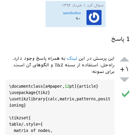
سوال کرد
۱ خرداد ۱۳۹۶
saeedsober
۹۰
1
پاسخ
این پرسش در این
لینک
به همراه پاسخ وجود دارد.
راه‌حل، استفاده از بسته TikZ و الگوهای آن است.
+۱
برای نمونه:
\
documentclass
[
a4paper
,
12
pt
]{
article
}

\
usepackage
{
tikz
}

\
usetikzlibrary
{
calc
,
matrix
,
patterns
,
posit
ioning
}

\
tikzset
table
/.
style
={

matrix
of
nodes
,
