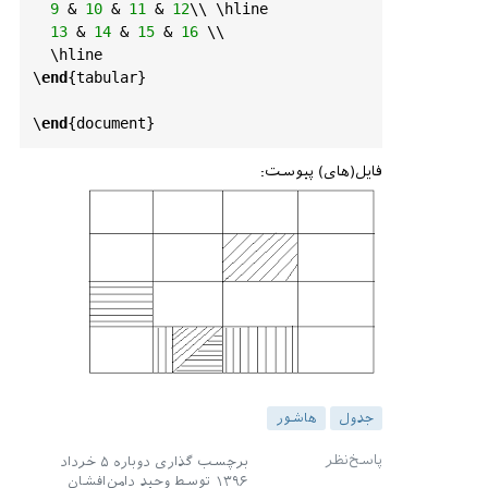
9
 & 
10
 & 
11
 & 
12
\\ \
hline
13
 & 
14
 & 
15
 & 
16
 \\ 

  \
hline
\
end
{
tabular
}

\
end
{
document
فایل(های) پیوست:
جدول
هاشور
برچسب گذاری دوباره
۵ خرداد
۱۳۹۶
توسط
وحید دامن‌افشان