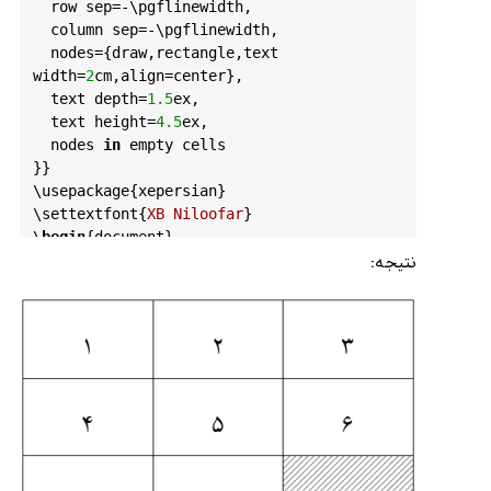
row
sep
=-\
pgflinewidth
,

column
sep
=-\
pgflinewidth
,

nodes
={
draw
,
rectangle
,
text
width
=
2
cm
,
align
=
center
},

text
depth
=
1.5
ex
,

text
height
=
4.5
ex
,

nodes
in
empty
cells
}}

\
usepackage
{
xepersian
}

\
settextfont
{
XB
Niloofar
}

\
begin
{
document
}

\
begin
{
tikzpicture
}

نتیجه:
\
matrix
 (
m
)[
table
]

1
 & 
2
 & 
3
4
 & 
5
 & 
6
7
 & 
8
 &\
node
[
pattern
=
north
east
lines
,
pattern
color
=
gray
]{
9
};\\

};

\
end
{
tikzpicture
}

\
end
{
document