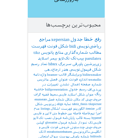
محبوب‌ترین برچسب‌ها
رفع خطا
جدول
xepersian
مراجع
ریاضی‌نویسی
bidi
شکل
فونت
فهرست
مطالب
شماره‌گذاری
منابع
پانویس
tikz
parsilatex
بیب‌تک
تک‌لایو
بیمر
اسلاید
زی‌پرشین
پاورقی
سربرگ
bibtex
نماد
رسم
شکل
فرمول‌نویسی
هدر
ارجاع‌دهی
biditexmaker
ویرایشگر
قالب
beamer
واژه‌نامه
texstudio
اندازه فونت
عنوان فصل
ماتریس
شماره صفحه
اعمال نشدن تغییرات در
پی‌دی‌اف
رسم جدول
bidipresentation
حاشیه
رنگ
عنوان شکل
اسلاید فارسی
محیط قضیه
گراف
حروف‌چینی کد
مکان شکل
شماره فصل
enumerate
tikzpicture
tabriz_thesis
نمایه
align
زیرنویس شکل
کادر
itemize
الگوریتم
فهرست اشکال
listings
عدم
اجرا
نیم‌فاصله
فاصله بین خطوط
متن لاتین و فارسی
hyperref
بسته
قالب پایان‌نامه
فرمول
نصب تک‌لایو
فارسی‌تک
نمودار
شماره فرمول
glossaries
کپشن
حروف‌چینی چندستونی
خروجی
فونت فارسی و
انگلیسی
ماکرونویسی
extrafootnotefeatures
لاتک
biditools
شماره پاورقی
پیوست‌
سوال امتحانی