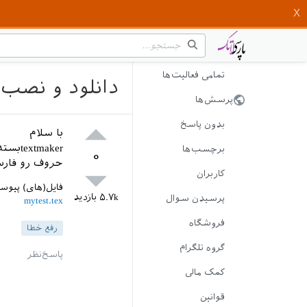
تمامی فعالیت‌ها
دانلود و نصب 
پرسش‌ها
بدون پاسخ
با سلام
textmakerبسته زی پرشین من رو نمیشناسه چطور بسته رو دانلود و نصب کنم
برچسب‌ها
۰
حروف رو فارس
کاربران
فایل(های) پیوس
۵.۷k
بازدید
پرسیدن سوال
mytest.tex
فروشگاه
رفع خطا
گروه تلگرام
کمک مالی
قوانین