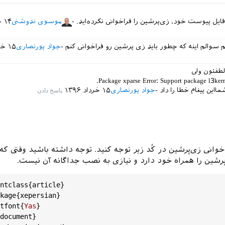
ایل پیوست خود، زی‌پرشین را فراخوانی نکرده‌اید.
موسوی ندوشنی
۱۴ خرداد ۱۳۹۶
سوالم اینه که چطور باید زی پرشین رو فراخوانی کنم
جواد پورنصاری
۱۵ خرداد ۱۳۹۶
لطفتون ولی
ااین پیغام خطا را داد
جواد پورنصاری
۱۵ خرداد ۱۳۹۶
شین را همراه خود دارد و نیازی به نصب جداگانه آن نیست.
ntclass
{
article
}

kage
{
xepersian
}

tfont
{
Yas
}

document
}
