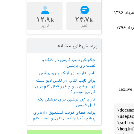
۱۲.۹k
۲۳.۷k
نظر
کاربر
پرسش‌های مشابه
چگونگی تایپ فارسی در لاتک و
نصب زی پرشین
تایپ فارسی در لاتک و زی‌پرشین
برای تایپ کتاب در تکس لایو بسته
زی پرشین رو چظور فعال کنم برای
به محل و نحوه فراخوانی زی‌پرشین در کُد زیر توجه کنید. توجه داشته باشید وقتی که Texlive
فارسی نویسی؟
کار با زی پرشین برای نوشتن یک
فایل فارسی
\
docume
برایم خطای فونت نستعلیق داده زی
\
usepac
پرشین آنرا از کجا دانلود و نصب کنم
\
settex
\
begin
{