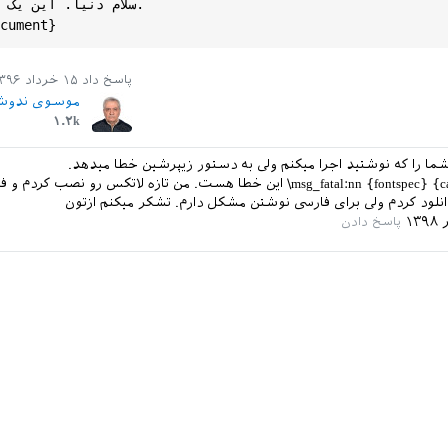
سلام دنیا. این یک ت

cument
پاسخ داد
۱۵ خرداد ۱۳۹۶
موسوی ندوش
۱.۲k
شما را که نوشتید اجرا میکنم ولی به دستور زیپرشین خطا میدهد.
‎\msg_fatal:nn {fontspec} {cannot-use-pdftex}‎ این خطا هست. من تازه لاتکس رو نصب 
دانلود کردم ولی برای فارسی نوشتن مشکل دارم. تشکر میکنم ازتون