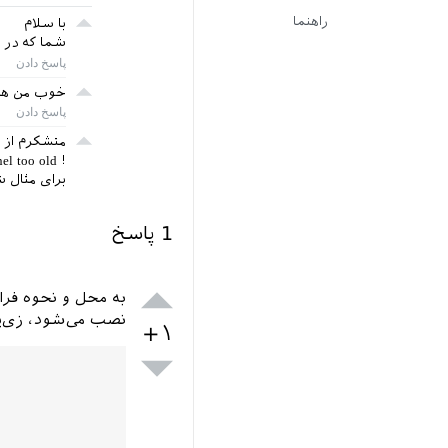
راهنما
با سلام
شما که در ف
خوب من هم 
متشکرم از 
! Package xparse Error: Support package l3kernel too old.
برای مثال شم
1
پاسخ
نصب می‌شود، زی‌پر
+۱