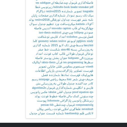
فاصله‌گذاری
فرمول چندضابطه‌ای
subfigure
tex
pdf
texmaker
header
biditufte-book
زیرنویس
خطا
longtable
تصویر
شمارنده
texlive2015
دیاگرام
میک‌تک
رسم نمودار
شماره‌گذاری صفحات
پایان
نامه
شعر
فهرست جداول
تورفتگی
texlive2016
بولد
آکولاد
kashida
میکروسافت ورد
تنظیم جدول
سوال
چهارگزینه‌ای
قاب
caption
texworks
اندیس
فاصله
عمودی
lollipop
چپ‌چینی
multicol
iust-thesis
فصل‌نویسی
tcolorbox
اعداد فارسی
نوشتافت
xindy
pgfplots
اوبونتو
texlive
xelatex
geometry
کاما
fancyhdr
وسط‌چینی
تک لایو 2015
شماره گذاری
به‌روزرسانی بسته
aimc46
شکست خط
صفر
توخالی
فرمول طولانی
قالب کتاب
فونت اعداد
بیرون‌زدگی
bidipoem
عنوان بخش
پوستر
فاصله
سطرها
tex-programming
قرآن
tabriz-thesis
ایتالیک
winedt
جستجوی معکوس
فلش
جایابی تصویر
فهرست تصاویر
پاراگراف‌بندی
بازیابی اطلاعات
هایپرلینک
فهرست نمادها
شمارنده فصل
حروف‌چینی شعر
font
محیط ریاضی
minipage
رسم
کادر
جداکننده
جدول طولانی
به‌روزرسانی
متن
فارسی و انگلیسی
شماره‌گذاری فرمول
algorithm2e
eps
equation
proof
جدول افقی
tabular
عکس
پانویس
چندستونی
کمک مالی
فاصله خطوط
فونت بولد
زیرشکل
پانویس پاراگرافی
ltrfootnote
پیوست
computeautoilg
فرمول چندخطی
persian-bib
neveshtuft
غلط‌گیری املایی
فونت ریاضی
پیکان
لاتکس
قلم
baselineskip
شماره قسمت
عنوان جدول