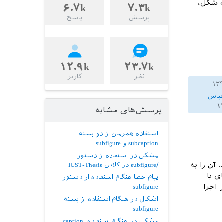
ک شکل،
۶.۷k
۷.۳k
پرسش
پاسخ
۱۲.۹k
۲۳.۷k
نظر
کاربر
باس
۱
پرسش‌های مشابه
استفاده همزمان از دو بسته
subcaption و subfigure
مشکل در استفاده از دستور
آن را به
/subfigure در کلاس IUST-Thesis
۵۸). فایل‌های با
پیام خطا هنگام استفاده از دستور
 اجرا
subfigure
اشکال در هنگام استفاده از بسته
subfigure
مشکل در هنگام استفاده caption,