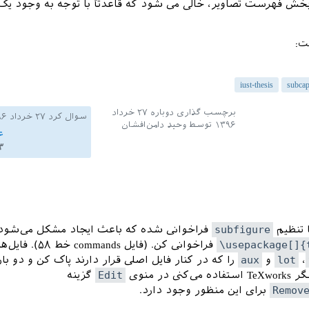
خش فهرست تصاویر، خالی می شود که قاعدتاً با توجه به وجود ی
ت:
iust-thesis
subcap
برچسب گذاری دوباره
۲۷ خرداد
سوال کرد
۲۷ خرداد ۱۳۹۶
۱۳۹۶
توسط
وحید دامن‌افشان
ع
۳
 تنظیم
subfigure
فراخوانی شده که باعث ایجاد مشکل می‌شود. 
\usepackage[]{
فراخوانی کن. (فایل commands خط 
،
lot
و
aux
را که در کنار فایل اصلی قرار دارند پاک کن و دو بار
ی در منوی
Edit
گزینه
Remov
برای این منظور وجود دارد.