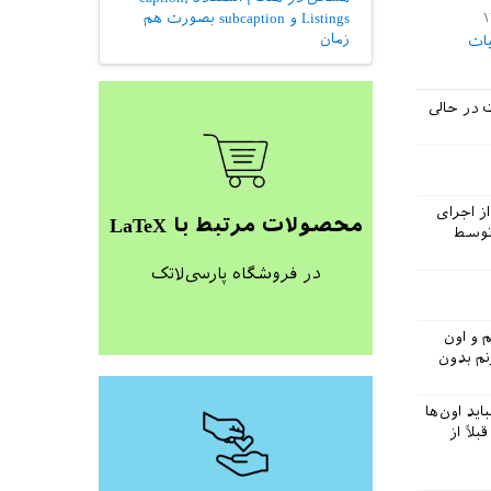
Listings و subcaption بصورت هم
زمان
یات
 در حالی
از اجرای
محصولات مرتبط با LaTeX
وسط
در فروشگاه پارسی‌لاتک
bidiTexma استفاده می کنم و اون
نم بدون
نبايد اون‌ها
لاً از