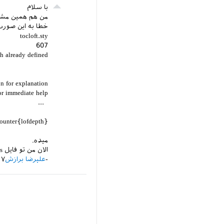
با سلام
من هم همین مشکل 
خطا به این صور
tocloft.sty
607
 already defined.
end... illegal, see p.192 of the manual.
 for explanation.
 immediate help.
.
unter{lofdepth}
fdepth}{1}
میده.
الان من تو فایل commands فقط کافیه تو فرمان فراخوانی بسته tocloft، تنظیم subfigure رو پاک کنم؟
علیرضا برازش
۷ آبان ۱۳۹۶