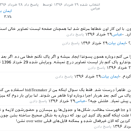
انتخاب شده
۲۹ خرداد ۱۳۹۶
توسط
پاسخ داد
۲۸ خرداد ۱۳۹۶
عباس
ایمان ب
۳.۷k
ن. با این کار اون خطاها مرتفع شد اما همچنان صفحه لیست تصاویر خالی است
رد.
عباس
۲۹ خرداد ۱۳۹۶
ایمان بیات
۲۹ خرداد ۱۳۹۶
ا می کنم دوباره همون پسوندا ایجاد میشه و اگر پاک نکنم خطا می ده. اگر بعد 
سوندارو پاک کنم باز لیست تصاویر درج نمیشه.
ویرایش شده
29 خرداد 1396
ت
د ۱۳۹۶
کردم.
ایمان بیات
۲۹ خرداد ۱۳۹۶
ممنون از پاسختان. ظاهراً درست شد. فقط یک سوال اینکه من از ker
اک می کنم. بعد هربار اجرا دوباره اونا ظاهر می شوند. اما برای بار دوم که میز
 پیش نمیاد. علتش چیه؟
عباس
۲۹ خرداد ۱۳۹۶
فايل‌هاى toc و lof و lot فهرست مطالب، شكل‌ها و جدول‌ها رو ميسازن و حضورشون لازمه و 
جا علت اينكه گفتم پاك كنيد اين بود كه دوباره به شكل صحيح ساخته بشن چون قب
ن كه الان غيرفعال شده و ممكنه فايل‌هاى قبلى over write نشن!