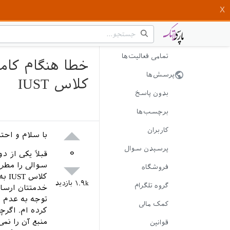
تمامی فعالیت‌ها
پرسش‌ها
کلاس IUST
بدون پاسخ
برچسب‌ها
کاربران
با سلام و احت
پرسیدن سوال
۰
قبلاً یکی از 
سوالی را مطرح
فروشگاه
۱.۹k
بازدید
گروه تلگرام
کمک مالی
کرده ام. اگرچ
منبع آن را نم
قوانین