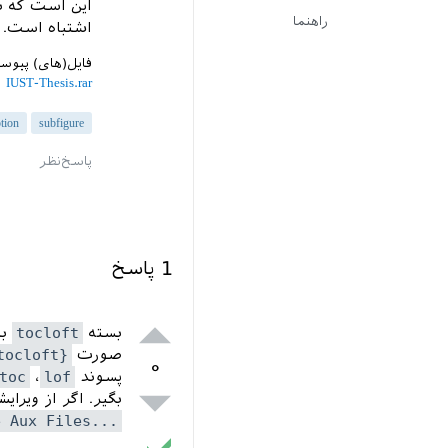
این است که ب
راهنما
اشتباه است.
فایل(های) پیوس
IUST-Thesis.rar
tion
subfigure
1
پاسخ
بسته
tocloft
با
صورت
tocloft}
۰
پسوند
lof
،
toc
بگیر. اگر از ویرایشگر TeXworks استفاده می‌کن
e Aux Files...