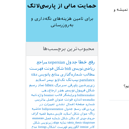
حمایت مالی از پارسی‌لاتک
 نمیشه و
برای تامین هزینه‌های نگه‌داری و
به‌روزرسانی
محبوب‌ترین برچسب‌ها
رفع خطا
جدول
xepersian
مراجع
ریاضی‌نویسی
bidi
شکل
فونت
فهرست
مطالب
شماره‌گذاری
منابع
پانویس
tikz
parsilatex
بیب‌تک
تک‌لایو
بیمر
اسلاید
زی‌پرشین
پاورقی
سربرگ
bibtex
نماد
رسم
شکل
فرمول‌نویسی
هدر
ارجاع‌دهی
biditexmaker
ویرایشگر
قالب
beamer
واژه‌نامه
texstudio
اندازه فونت
عنوان فصل
ماتریس
شماره صفحه
اعمال نشدن تغییرات در
پی‌دی‌اف
رسم جدول
bidipresentation
حاشیه
رنگ
عنوان شکل
اسلاید فارسی
محیط قضیه
گراف
حروف‌چینی کد
مکان شکل
شماره فصل
enumerate
tikzpicture
tabriz_thesis
نمایه
align
زیرنویس شکل
کادر
itemize
الگوریتم
فهرست اشکال
listings
عدم