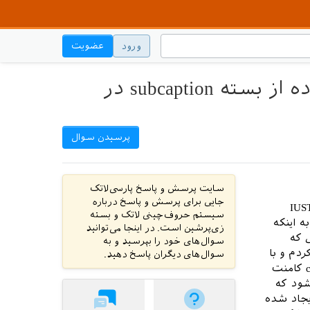
ورود
عضویت
خطا هنگام کامنت کردن بسته subfigure هنگام استفاده از بسته subcaption در
پرسیدن سوال
سایت پرسش و پاسخ پارسی‌لاتک
جایی برای پرسش و پاسخ درباره
د استفاده از بسته subcaption در کلاس IUST
سیستم حروف‌چینی لاتک و بسته
ه اینکه
زی‌پرشین است. در اینجا می‌توانید
 فایلی که
سوال‌های خود را بپرسید و به
subcaption را فراخوانی کردم و با
سوال‌های دیگران پاسخ دهید.
توجه به عدم سازگاری این بسته با subfigure، بسته subfigure را در فایل commands کامنت
شود که
ایجاد شده