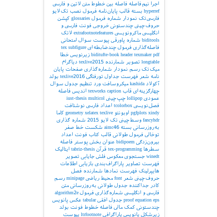
اجرا
نیم‌فاصله
فاصله بین خطوط
متن لاتین و فارسی
hyperref
بسته
قالب پایان‌نامه
فرمول
نصب تک‌لایو
فارسی‌تک
نمودار
شماره فرمول
glossaries
کپشن
حروف‌چینی چندستونی
خروجی
فونت فارسی و
انگلیسی
ماکرونویسی
extrafootnotefeatures
لاتک
biditools
شماره پاورقی
پیوست‌
سوال امتحانی
فاصله‌گذاری
فرمول چندضابطه‌ای
subfigure
tex
pdf
texmaker
header
biditufte-book
زیرنویس
خطا
longtable
تصویر
شمارنده
texlive2015
دیاگرام
میک‌تک
رسم نمودار
شماره‌گذاری صفحات
پایان
نامه
شعر
فهرست جداول
تورفتگی
texlive2016
بولد
آکولاد
kashida
میکروسافت ورد
تنظیم جدول
سوال
چهارگزینه‌ای
قاب
caption
texworks
اندیس
فاصله
عمودی
lollipop
چپ‌چینی
multicol
iust-thesis
فصل‌نویسی
tcolorbox
اعداد فارسی
نوشتافت
xindy
pgfplots
اوبونتو
texlive
xelatex
geometry
کاما
fancyhdr
وسط‌چینی
تک لایو 2015
شماره گذاری
به‌روزرسانی بسته
aimc46
شکست خط
صفر
توخالی
فرمول طولانی
قالب کتاب
فونت اعداد
بیرون‌زدگی
bidipoem
عنوان بخش
پوستر
فاصله
سطرها
tex-programming
قرآن
tabriz-thesis
ایتالیک
winedt
جستجوی معکوس
فلش
جایابی تصویر
فهرست تصاویر
پاراگراف‌بندی
بازیابی اطلاعات
هایپرلینک
فهرست نمادها
شمارنده فصل
حروف‌چینی شعر
font
محیط ریاضی
minipage
رسم
کادر
جداکننده
جدول طولانی
به‌روزرسانی
متن
فارسی و انگلیسی
شماره‌گذاری فرمول
algorithm2e
eps
equation
proof
جدول افقی
tabular
عکس
پانویس
چندستونی
کمک مالی
فاصله خطوط
فونت بولد
زیرشکل
پانویس پاراگرافی
ltrfootnote
پیوست