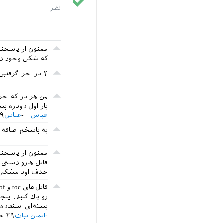
ممنون از پاسختو
که شکل وجود دا
٢ بار اجرا گرفتين؟
من هر بار که اجر
بار اول دوباره پ
عباس
عباس
۲۹ خردا
به پاسخم اضافه 
فایل هارو دستی پ
حذف اونا مشکلی
رو پاك كنيد. اين
بسته‌اى استفاده كردي
ایمان بیات
۲۹ خرداد ۱۳۹۶