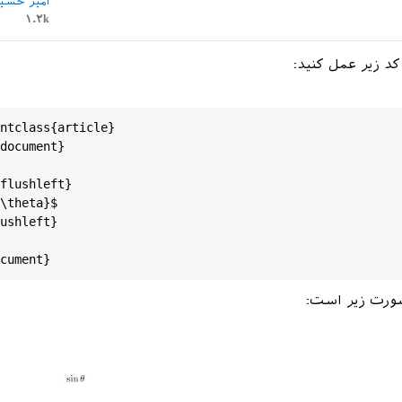
امیر حسی
۱.۲k
کد زیر عمل کنید:
ntclass
{
article
}‎

document
}‎

flushleft
}

{\
theta
}
ushleft
}‎‎

cument
ورت زیر است: