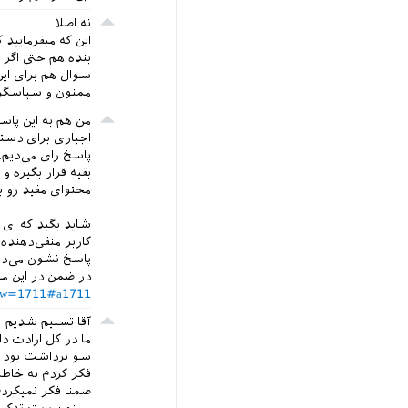
نه اصلا
این که میفرمایید 
بنده هم حتی اگر 
سوال هم برای این
ممنون و سپاسگزا
پاسخ رای می‌دیم. 
بقیه قرار بگیره 
محتوای مفید رو بب
شاید بگید که ای ک
کاربر منفی‌دهنده
پاسخ نشون می‌ده
در ضمن در این مور
?show=1711#a1711
آقا تسلیم شدیم !
ما در کل ارادت د
سو برداشت بود
فکر کردم به خاط
ضمنا فکر نمیکردم