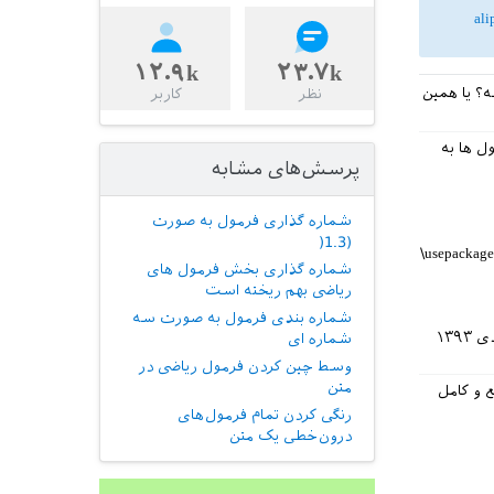
ali
۱۲.۹k
۲۳.۷k
ته باشه؟ یا همین
نظر
کاربر
تفاده نمی کنم فرمول ها به
پرسش‌های مشابه
شماره گذاری فرمول به صورت
(1.3(
‎\usepackag
شماره گذاری بخش فرمول های
ریاضی بهم ریخته است
شماره بندی فرمول به صورت سه
شماره ای
وسط چین کردن فرمول ریاضی در
متن
ع و کامل
رنگی کردن تمام فرمول‌های
درون‌خطی یک متن