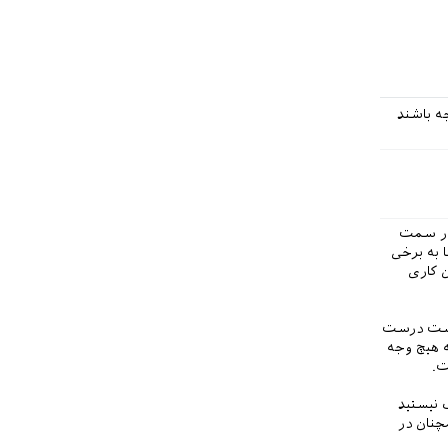
جه باشند
 به نظرم نحوه‌ی استفاده از محیط flushleft‌ برای قرار دادن یک فرمول inline در سمت
ا به برخی
ن کاری
 است درست
ه هیچ وجه
ت.
ت نیستید
چنان در