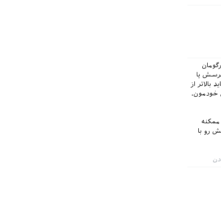
ز محیط flushleft و گذاشتن آرگومان
به پرسش یا
 بالاتر از
ی خودمون،
 ممکنه
ش رو با