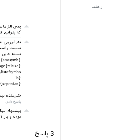
راهنما
که بتوانید 
سمت راست 
بسته هایی ه
ge{amssymb}‎
age{relsize}‎
‎listofsymbo
ls‎}‎
{xepersian}‎
شرمنده بهم 
پیشنهاد میک
بوده و بار 
3
پاسخ