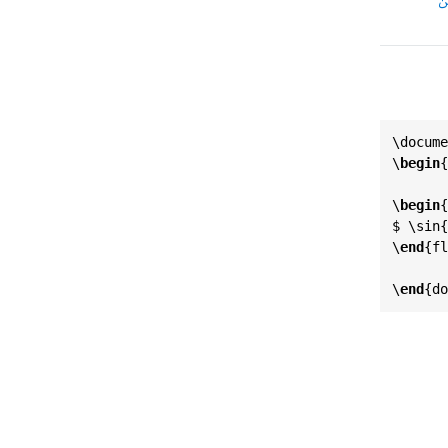
ن
\
docume
‎\
begin
{
‎‎\
begin
{
$ 
‎\
sin
‎
\
end
{
fl
‎\
end
{
do