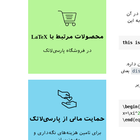
ر آن
ه این
محصولات مرتبط با LaTeX
this
is
در فروشگاه پارسی‌لاتک
داره.
di
یعنی
ر
\
begin
{
x
=\
xi
^
2
حمایت مالی از پارسی‌لاتک
\
end
{
eq
برای تامین هزینه‌های نگه‌داری و
به‌روزرسانی