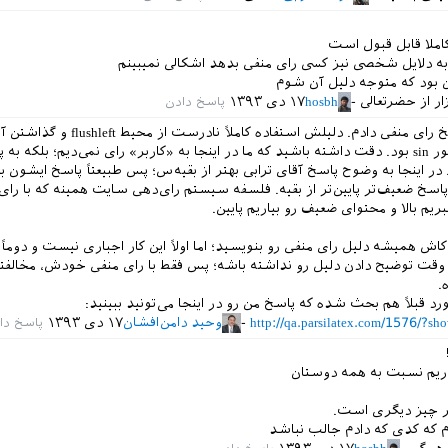
کاملا قابل قبول است
به دلایل شخصی نیز کسی رای منفی بدهد اشکالی نمیبینم
 بود که متوجه دلیل آن شوم
ر از حضرتعالی
hosbh
۱۷ دی ۱۳۹۳
من هم به این پاسخ رای منفی دادم. دلیلش استفاده کاملاً نادرست ا
اجباری برای دستور sin بود. دقت داشته باشید که ما در اینجا به «کاربر» رای نمی‌دیم؛ بلکه 
در اینجا به وضوح پاسخ آقای ترابی بهتر از بقیه‌س؛ پس طبیعتاً پاسخ ایشون باید
و پاسخ ضعیف‌تر پایین‌تر از بقیه. فلسفه سیستم رای‌دهی سایت همینه که با را
ریم بالا و محتوای ضعیف رو بیاریم پایین.
اش همیشه دلیل رای منفی رو بنویسید؛ اما اولاً این کار اجباری نیست و دوماً
 وقت توضیح دادن دلیل رو نداشته باشه؛ پس فقط با رای منفی خودش، مخالفت
.
د قبلاً هم بحث شده که پاسخ من رو در اینجا می‌تونید ببینید:
http://qa.parsilatex.com/1576/
وحید دامن‌افشان
۱۷ دی ۱۳۹۳
اریم نسبت به همه دوستان
ر چیز دیگری است.
 که کدی که دادم جالب نباشد