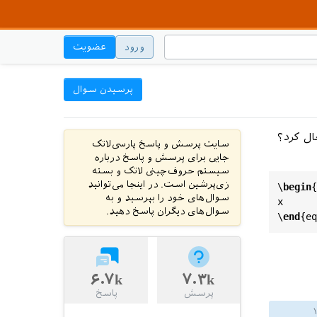
ورود
عضویت
پرسیدن سوال
ال کرد؟
سایت پرسش و پاسخ پارسی‌لاتک
جایی برای پرسش و پاسخ درباره
سیستم حروف‌چینی لاتک و بسته
زی‌پرشین است. در اینجا می‌توانید
\
begin
{
سوال‌های خود را بپرسید و به
x
سوال‌های دیگران پاسخ دهید.
\
end
{
eq
۶.۷k
۷.۳k
پرسش
پاسخ