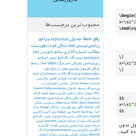
\
begin
{
x
=\
xi
^
2
محبوب‌ترین برچسب‌ها
\
end
{
eq
رفع خطا
جدول
xepersian
مراجع
ریاضی‌نویسی
bidi
شکل
فونت
فهرست
مطالب
شماره‌گذاری
منابع
پانویس
tikz
\[

parsilatex
بیب‌تک
تک‌لایو
بیمر
اسلاید
x=\xi^2

زی‌پرشین
پاورقی
سربرگ
bibtex
نماد
رسم
شکل
فرمول‌نویسی
هدر
ارجاع‌دهی
biditexmaker
ویرایشگر
قالب
beamer
واژه‌نامه
texstudio
اندازه فونت
عنوان فصل
ماتریس
شماره صفحه
اعمال نشدن تغییرات در
پی‌دی‌اف
رسم جدول
bidipresentation
حاشیه
رنگ
عنوان شکل
اسلاید فارسی
محیط قضیه
گراف
$$
حروف‌چینی کد
مکان شکل
شماره فصل
enumerate
tikzpicture
tabriz_thesis
نمایه
align
زیرنویس شکل
x
=\
xi
^
2
کادر
itemize
الگوریتم
فهرست اشکال
listings
عدم
$$
اجرا
نیم‌فاصله
فاصله بین خطوط
متن لاتین و فارسی
hyperref
بسته
قالب پایان‌نامه
فرمول
نصب تک‌لایو
فارسی‌تک
نمودار
شماره فرمول
glossaries
کپشن
ول بدون
حروف‌چینی چندستونی
خروجی
فونت فارسی و
انگلیسی
ماکرونویسی
extrafootnotefeatures
لاتک
ه کنید،
biditools
شماره پاورقی
پیوست‌
سوال امتحانی