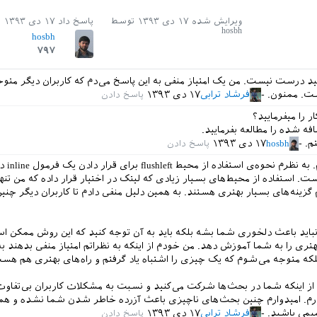
ویرایش شده
۱۷ دی ۱۳۹۳
توسط
پاسخ داد
۱۷ دی ۱۳۹۳
hosbh
hosbh
۷۹۷
نکنید درست نیست. من یک امتیاز منفی به این پاسخ می‌دم که کاربران دیگر متو
ت. ممنون.
فرشاد ترابی
۱۷ دی ۱۳۹۳
ر را میفرمایید؟
فه شده را مطالعه بفرمایید.
م.
hosbh
۱۷ دی ۱۳۹۳
متن را هم خواندم.
. استفاده از محیط‌های بسیار زیادی که لیتک در اختیار قرار داده که من تنه
م گزینه‌های بسیار بهتری هستند. به همین دلیل منفی دادم تا کاربران دیگر چنی
 نباید باعث دلخوری شما بشه بلکه باید به آن توجه کنید که این روش ممکن
هتری را به شما آموزش دهد. من خودم از اینکه به نظراتم امتیاز منفی بدهند ب
که متوجه می‌شوم که یک چیزی را اشتباه یاد گرفتم و راه‌های بهتری هم هس
ه از اینکه شما در بحث‌ها شرکت می‌کنید و نسبت به مشکلات کاربران بی‌تفاو
رم. امیدوارم چنین بحث‌های ناچیزی باعث آزرده خاطر شدن شما نشده و هم
میمی باشید.
فرشاد ترابی
۱۷ دی ۱۳۹۳