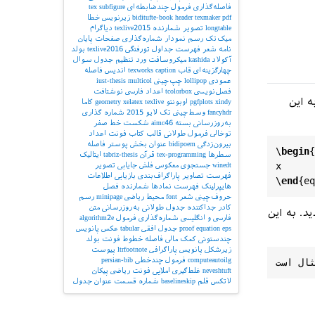
فاصله‌گذاری
فرمول چندضابطه‌ای
subfigure
tex
pdf
texmaker
header
biditufte-book
زیرنویس
خطا
longtable
تصویر
شمارنده
texlive2015
دیاگرام
میک‌تک
رسم نمودار
شماره‌گذاری صفحات
پایان
نامه
شعر
فهرست جداول
تورفتگی
texlive2016
بولد
آکولاد
kashida
میکروسافت ورد
تنظیم جدول
سوال
چهارگزینه‌ای
قاب
caption
texworks
اندیس
فاصله
عمودی
lollipop
چپ‌چینی
multicol
iust-thesis
فصل‌نویسی
tcolorbox
اعداد فارسی
نوشتافت
ه این
xindy
pgfplots
اوبونتو
texlive
xelatex
geometry
کاما
fancyhdr
وسط‌چینی
تک لایو 2015
شماره گذاری
به‌روزرسانی بسته
aimc46
شکست خط
صفر
توخالی
فرمول طولانی
قالب کتاب
فونت اعداد
بیرون‌زدگی
bidipoem
عنوان بخش
پوستر
فاصله
\
begin
{
سطرها
tex-programming
قرآن
tabriz-thesis
ایتالیک
x
winedt
جستجوی معکوس
فلش
جایابی تصویر
فهرست تصاویر
پاراگراف‌بندی
بازیابی اطلاعات
\
end
{
eq
هایپرلینک
فهرست نمادها
شمارنده فصل
حروف‌چینی شعر
font
محیط ریاضی
minipage
رسم
کادر
جداکننده
جدول طولانی
به‌روزرسانی
متن
د. به این
فارسی و انگلیسی
شماره‌گذاری فرمول
algorithm2e
eps
equation
proof
جدول افقی
tabular
عکس
پانویس
چندستونی
کمک مالی
فاصله خطوط
فونت بولد
زیرشکل
پانویس پاراگرافی
ltrfootnote
پیوست
computeautoilg
فرمول چندخطی
persian-bib
neveshtuft
غلط‌گیری املایی
فونت ریاضی
پیکان
لاتکس
قلم
baselineskip
شماره قسمت
عنوان جدول