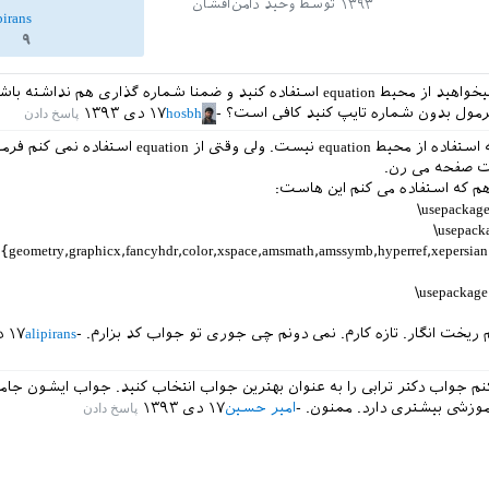
۱۳۹۳
توسط
وحید دامن‌افشان
pirans
۹
یعنی الزاما میخواهید از محیط equation استفاده کنید و ضمنا شماره گذاری هم نداش
فرمول بدون شماره تایپ کنید کافی است؟
hosbh
۱۷ دی ۱۳۹۳
نه. لزومی به استفاده از محیط equation نیست. ولی وقتی از equation اس
صفحه می رن.
م که استفاده می کنم این هاست:
‎\usepacka
‎\usepack
e‎{geometry,graphicx,fancyhdr,color,xspace,amsmath,amssymb,hyperref,xepersian,
‎\usepackage
ریخت انگار. تازه کارم. نمی دونم چی جوری تو جواب کد بزارم.
alipirans
۱۷ دی ۱۳۹۳
نم جواب دکتر ترابی را به عنوان بهترین جواب انتخاب کنید. جواب ایشون جام
آموزشی بیشتری دارد. ممنون.
امیر حسین
۱۷ دی ۱۳۹۳