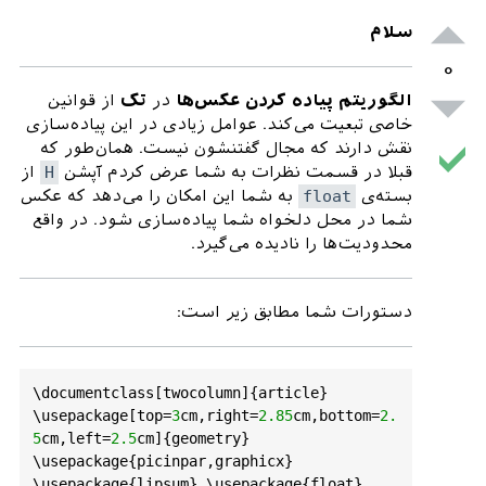
}

سلام
\
caption
{
somthing
.}

\
label
{
Hozouri
}

۰
\
end
{
figure
}

الگوریتم پیاده کردن عکس‌ها
در
تک
از قوانین
\
bibliography
{
My_Reference_scholarGoog
خاصی تبعیت می‌کند. عوامل زیادی در این پیاده‌سازی
le00
.
bib
}

نقش دارند که مجال گفتنشون نیست. همان‌طور که
\
bibliographystyle
{
ieeetr
}

قبلا در قسمت نظرات به شما عرض کردم آپشن
H
از
\
end
{
document
بسته‌ی
float
به شما این امکان را می‌دهد که عکس
شما در محل دلخواه شما پیاده‌سازی شود. در واقع
محدودیت‌ها را نادیده می‌گیرد.
دستورات شما مطابق زیر است:
\
documentclass
[
twocolumn
]{
article
} 
\
usepackage
[
top
=
3
cm
,
right
=
2.85
cm
,
bottom
=
2.
5
cm
,
left
=
2.5
cm
]{
geometry
} 
\
usepackage
{
picinpar
,
graphicx
} 
\
usepackage
{
lipsum
} \
usepackage
{
float
} 