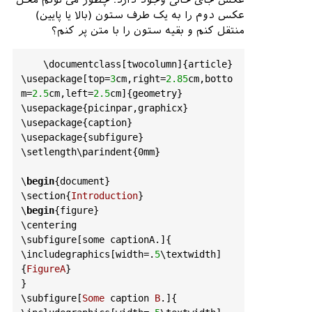
عکس جای خالی وجود دارد. چطور می تونم محل
عکس دوم را به یک طرف ستون (بالا یا پایین)
منتقل کنم و بقیه ستون را با متن پر کنم؟
    \
documentclass
[
twocolumn
]{
article
}

\
usepackage
[
top
=
3
cm
,
right
=
2.85
cm
,
botto
m
=
2.5
cm
,
left
=
2.5
cm
]{
geometry
}

\
usepackage
{
picinpar
,
graphicx
}

\
usepackage
{
caption
}

\
usepackage
{
subfigure
}

\
setlength
\
parindent
{0
mm
}

\
begin
{
document
}

\
section
{
Introduction
}

\
begin
{
figure
}

\
centering
\
subfigure
[
some
captionA
.]{

\
includegraphics
[
width
=.
5
\
textwidth
]
{
FigureA
}

}

\
subfigure
[
Some
caption
B
.]{
