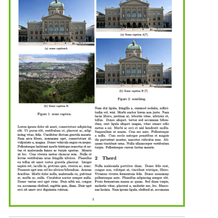
test
\
cite
{
geyi2000foster
}. 
It
is
a
test
\
cite
{
yaghjian2005impedance
} 
\
begin
{
figure
}[
H
] \
centering
\
subfigure
[
Some
caption
A
\
cite
{
volakis2010small
}.]{ 
\
includegraphics
[
width
=.
5
\
textwidth
]{
5
} 
\
label
{
PIFA2
} } \
subfigure
[
Some
caption
B
\
cite
{
hozouri2007multi
}.]{ 
\
includegraphics
[
width
=.
5
\
textwidth
]{
6
} 
\
label
{
antenna_Hozouri
} } 
\
caption
{
somthing
.} \
label
{
Hozouri
} 
\
end
{
figure
} 
\
bibliography
{
My_Reference_scholarGoogle00
.
bib
} \
bibliographystyle
{
ieeetr
} 
\
end
{
document