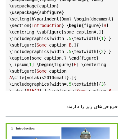
\
usepackage
{
caption
} 
\
usepackage
{
subfigure
} 
\
setlength
\
parindent
{0
mm
} \
begin
{
document
} 
\
section
{
Introduction
} \
begin
{
figure
}[
H
] 
\
centering
 \
subfigure
[
some
captionA
.]{ 
\
includegraphics
[
width
=.
5
\
textwidth
]{
1
} } 
\
subfigure
[
Some
caption
B
.]{ 
\
includegraphics
[
width
=.
5
\
textwidth
]{
2
} } 
\
caption
{
some
caption
.} \
end
{
figure
} 
\
lipsum
[
1
] \
begin
{
figure
}[
H
] \
centering
\
subfigure
[
Some
caption
A
\
cite
{
volakis2010small
}.]{ 
\
includegraphics
[
width
=.
5
\
textwidth
]{
3
} 
\
label
{
PIFA2
} } \
subfigure
[
Some
caption
B
\
cite
{
hozouri2007multi
}.]{ 
\
includegraphics
[
width
=.
5
\
textwidth
]{
4
} 
خروجی‌های زیر را دارید:
\
label
{
antenna_Hozouri
} } 
\
caption
{
somthing
.} \
label
{
Hozouri
} 
\
end
{
figure
} \
lipsum
[
2
] \
section
{
Therd
} 
\
lipsum
[
3
] 
It
is
a
test
\
cite
{
best2003significance
}. 
It
is
a