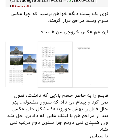
\
includegraphics
[
width
=.
5
\
textwidth
]
{
FigureB
}

}

توی یک پست دیگه خواهم پرسید که چرا عکس
\
caption
{
some
caption
.}

سوم وسط مراجع قرار گرفته.
\
end
{
figure
}

این هم عکس خروجی من هست:
\
ptext
\
begin
{
figure
}

\
centering
\
subfigure
[
Some
caption
A
\
cite
{
volakis2010small
}.]{

\
includegraphics
[
width
=.
5
\
textwidth
]
{
FigureA
}

	\
label
{
PIFA2
}

}

\
subfigure
[
Some
caption
B
فایلم را به خاطر حجم بالایی که داشت، قبول
\
cite
{
hozouri2007multi
}.]{

نمی کرد و پیغام می داد که سرور مشغوله.. بهر
\
includegraphics
[
width
=.
5
\
textwidth
]
حال فایل را بهش خوروندم! مشکل جای عکس
{
FigureA
}

بعد از مراجع هم با لینک هایی که دادین، حل شد
	\
label
{
antenna_Hozouri
}

ولی همپنان نمی دونم چرا ستون دوم مرتب نمی
}

شه.
\
caption
{
somthing
.}

با سپاس
\
label
{
Hozouri
}
