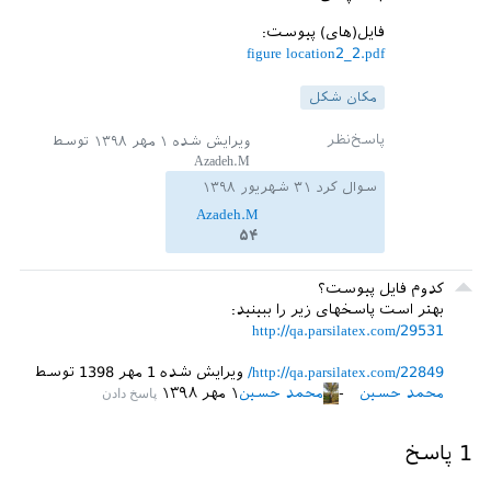
\
end
{
figure
}

فایل(های) پیوست:
\
ptext
figure location2_2.pdf
\
section
{
Therd
}

\
ptext
مکان شکل
It
is
a
test
\
cite
{
best2003significance
}.  
It
is
a
ویرایش شده
۱ مهر ۱۳۹۸
توسط
test
\
cite
{
geyi2000foster
}. 
It
is
a
Azadeh.M
test
\
cite
{
yaghjian2005impedance
}

سوال کرد
۳۱ شهریور ۱۳۹۸
\
begin
{
figure
}

Azadeh.M
\
centering
۵۴
\
subfigure
[
Some
caption
A
\
cite
{
volakis2010small
}.]{

کدوم فایل پیوست؟
\
includegraphics
[
width
=.
5
\
textwidth
]
بهتر است پاسخهای زیر را ببینید:
{
FigureB
}

http://qa.parsilatex.com/29531
	\
label
{
PIFA2
}

}

http://qa.parsilatex.com/22849/
ویرایش شده
1 مهر 1398
توسط
\
subfigure
[
Some
caption
B
محمد حسین
محمد حسین
۱ مهر ۱۳۹۸
\
cite
{
hozouri2007multi
}.]{

\
includegraphics
[
width
=.
5
\
textwidth
]
1
پاسخ
{
FigureA
}

	\
label
{
antenna_Hozouri
}
