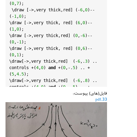
(
0
,
7
);

 \draw [->,very thick,red] (-
6
,
0
)--
(-
1
,
0
);

\draw [->,very thick, red] (
6
,
0
)--
(
1
,
0
);

\draw [->,very thick,red] (
0
,-
6
)--
(
0
,-
1
);

\draw [->,very thick, red] (
0
,
6
)--
(
0
,
1
);

\draw[->,very thick,red]  (-
6
,.
3
) .. 
controls +(
4
,
0
) 
and
 +(
0
,-.
5
) .. +
(
5
,
4.5
); 

\draw[->,very thick,red]  (-
6
,.
8
) .. 
controls +(
4
,
0
) 
and
 +(
0
,-.
5
) .. +
(
5
,
5.5
); 

فایل(های) پیوست:
33.pdf
\end
{tikzpicture}
\end
{document}