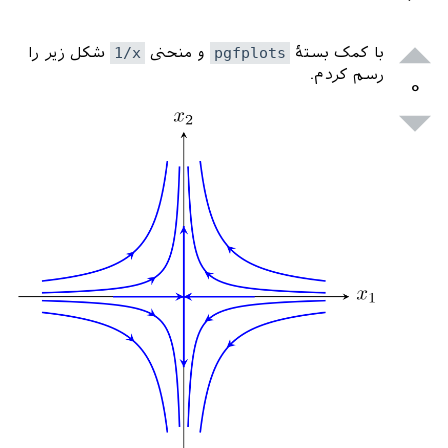
با کمک بستهٔ
pgfplots
و منحنی
1/x
شکل زیر را
رسم کردم.
۰