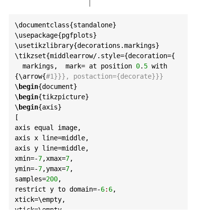
\
documentclass
{
standalone
}

\
usepackage
{
pgfplots
}

\
usetikzlibrary
{
decorations
.
markings
}

\
tikzset
{
middlearrow
/.
style
={
decoration
={

markings
,  
mark
= 
at
position
0
.
5
with
{\
arrow
{
#1}}}, postaction={decorate}}}
\
begin
{
document
}

\
begin
{
tikzpicture
}

\
begin
{
axis
}

axis
equal
image
axis
x
line
=
middle
axis
y
line
=
middle
xmin
=-
7
,
xmax
=
7
ymin
=-
7
,
ymax
=
7
samples
=
200
restrict
y
to
domain
=-
6
:
6
xtick
=\
empty
ytick
=\
empty