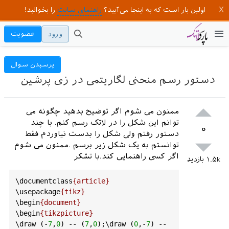
اولین بار است که به اینجا می‌آیید؟
راهنمای سایت
را بخوانید!
ورود
عضویت
پرسیدن سوال
دستور رسم منحنی لگاریتمی در زی پرشین
ممنون می شوم اگر توضیح بدهید چگونه می
توانم این شکل را در لاتک رسم کنم. با چند
۰
دستور رفتم ولی شکل را بدست نیاوردم فقط
توانستم به یک شکل زیر برسم .ممنون می شوم
اگر کسی راهنمایی کند.با تشکر
۱.۵k
بازدید
\documentclass
{article}
\usepackage
{tikz}
\begin
{document}
\begin
{tikzpicture}
\draw (-
7
,
0
) -- (
7
,
0
);\draw (
0
,-
7
) -- 