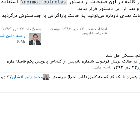
ار کافیه در اون صفحات از دستور
\normalfootnotes
استفاده ک
و بعد از این دستور قرار بدید.
ت بعدی دوباره می‌تونید به حالت پاراگرافی یا چندستونی برگردید.
انتخاب شده
۲۳ دی ۱۳۹۳
توسط
پاسخ داد
۲۳ دی ۱۳۹۳
علیرضا علی‌پور
وحید دامن‌افش
۶.۹k
ونم. مشکل حل شد.
 تو حالت نرمال فوتنوت شماره پانویس از کلمه‌ی پانویس یکم فاصله داره!
ر
۲۳ دی ۱۳۹۳
راه با یک کد کمینه کامل (قابل اجرا) بپرسید.
وحید دامن‌افشان
۲۳ دی ۱۳۹۳