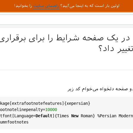
اولین بار است که به اینجا می‌آیید؟
راهنمای سایت
را بخوانید!
ر یک صفحه شرایط را برای برقراری
ییر داد؟
و صفحه دلخواه می‌خوام کد زیر
kage[extrafootnotefeatures]{xepersian}

ootnotelinepenalty=
10000
tfont[Language=
Default
]{Times 
New
 Roman} %Persian Modern
