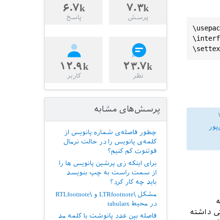
۶.۷k
۷.۳k
پرسش
پاسخ
\usepac
\interf
\settex
۱۲.۹k
۲۳.۷k
نظر
کاربر
پرسش‌های مشابه
پور
چطور فاصله‌ی شماره پانویس از
کلمه‌ی پانویس را در حالت نرمال
فوتنوت کم کنیم؟
برای اینکه زی پرشین پانویس ها را
از سمت راست به چپ بنویسد
باید چه کار کرد؟
مشکل \LTRfootnote و \RTLfootnote
ه
در محیط tabularx
نی داشته
فاصله بین عدد پانوشت با کلمه مد