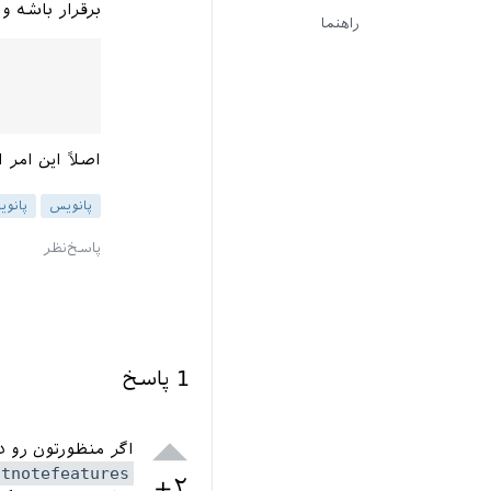
برقرار باشه و
راهنما
اصلاً این امر 
پانویس
پانوی
1
پاسخ
اگر منظورتون رو 
otnotefeatures
+۲