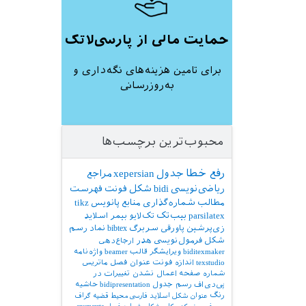
حمایت مالی از پارسی‌لاتک
برای تامین هزینه‌های نگه‌داری و
به‌روزرسانی
محبوب‌ترین برچسب‌ها
رفع خطا
جدول
xepersian
مراجع
ریاضی‌نویسی
bidi
شکل
فونت
فهرست
مطالب
شماره‌گذاری
منابع
پانویس
tikz
parsilatex
بیب‌تک
تک‌لایو
بیمر
اسلاید
زی‌پرشین
پاورقی
سربرگ
bibtex
نماد
رسم
شکل
فرمول‌نویسی
هدر
ارجاع‌دهی
biditexmaker
ویرایشگر
قالب
beamer
واژه‌نامه
texstudio
اندازه فونت
عنوان فصل
ماتریس
شماره صفحه
اعمال نشدن تغییرات در
پی‌دی‌اف
رسم جدول
bidipresentation
حاشیه
رنگ
عنوان شکل
اسلاید فارسی
محیط قضیه
گراف