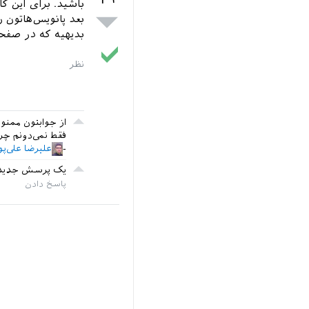
باشید. برای این ک
بعد پانویس‌هاتون ر
بدیهیه که در صفحا
از جوابتون ممن
فقط نمی‌دونم چرا
علیرضا علی‌پو
یک پرسش جدید هم