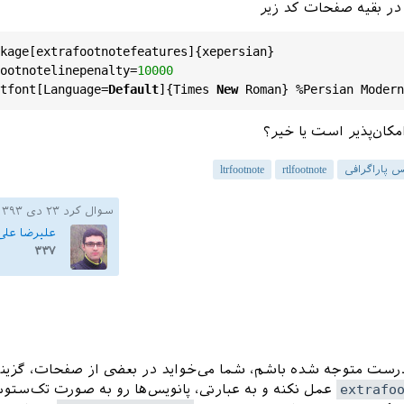
 در بقیه صفحات کد زیر
kage[extrafootnotefeatures]{xepersian}

ootnotelinepenalty=
10000
tfont[Language=
Default
]{Times 
New
امکان‌پذیر است یا خیر؟
س پاراگرافی
rtlfootnote
ltrfootnote
سوال کرد
۲۳ دی ۱۳۹۳
علیرضا علی‌
۳۳۷
درست متوجه شده باشم، شما می‌خواید در بعضی از صفحات، گزین
extrafo
عمل نکنه و به عبارتی، پانویس‌ها رو به صورت تک‌ستو