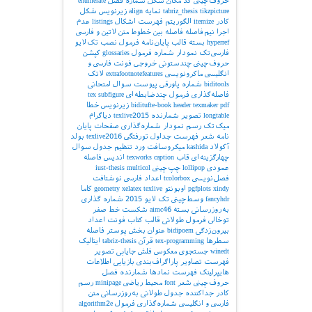
حروف‌چینی کد
مکان شکل
شماره فصل
enumerate
tikzpicture
tabriz_thesis
نمایه
align
زیرنویس شکل
کادر
itemize
الگوریتم
فهرست اشکال
listings
عدم
اجرا
نیم‌فاصله
فاصله بین خطوط
متن لاتین و فارسی
hyperref
بسته
قالب پایان‌نامه
فرمول
نصب تک‌لایو
فارسی‌تک
نمودار
شماره فرمول
glossaries
کپشن
حروف‌چینی چندستونی
خروجی
فونت فارسی و
انگلیسی
ماکرونویسی
extrafootnotefeatures
لاتک
biditools
شماره پاورقی
پیوست‌
سوال امتحانی
فاصله‌گذاری
فرمول چندضابطه‌ای
subfigure
tex
pdf
texmaker
header
biditufte-book
زیرنویس
خطا
longtable
تصویر
شمارنده
texlive2015
دیاگرام
میک‌تک
رسم نمودار
شماره‌گذاری صفحات
پایان
نامه
شعر
فهرست جداول
تورفتگی
texlive2016
بولد
آکولاد
kashida
میکروسافت ورد
تنظیم جدول
سوال
چهارگزینه‌ای
قاب
caption
texworks
اندیس
فاصله
عمودی
lollipop
چپ‌چینی
multicol
iust-thesis
فصل‌نویسی
tcolorbox
اعداد فارسی
نوشتافت
xindy
pgfplots
اوبونتو
texlive
xelatex
geometry
کاما
fancyhdr
وسط‌چینی
تک لایو 2015
شماره گذاری
به‌روزرسانی بسته
aimc46
شکست خط
صفر
توخالی
فرمول طولانی
قالب کتاب
فونت اعداد
بیرون‌زدگی
bidipoem
عنوان بخش
پوستر
فاصله
سطرها
tex-programming
قرآن
tabriz-thesis
ایتالیک
winedt
جستجوی معکوس
فلش
جایابی تصویر
فهرست تصاویر
پاراگراف‌بندی
بازیابی اطلاعات
هایپرلینک
فهرست نمادها
شمارنده فصل
حروف‌چینی شعر
font
محیط ریاضی
minipage
رسم
کادر
جداکننده
جدول طولانی
به‌روزرسانی
متن
فارسی و انگلیسی
شماره‌گذاری فرمول
algorithm2e