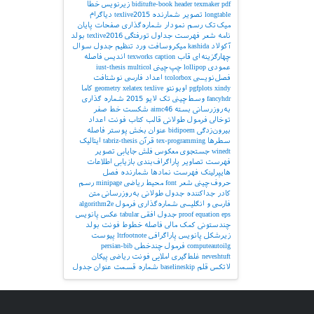
pdf
texmaker
header
biditufte-book
زیرنویس
خطا
longtable
تصویر
شمارنده
texlive2015
دیاگرام
میک‌تک
رسم نمودار
شماره‌گذاری صفحات
پایان
نامه
شعر
فهرست جداول
تورفتگی
texlive2016
بولد
آکولاد
kashida
میکروسافت ورد
تنظیم جدول
سوال
چهارگزینه‌ای
قاب
caption
texworks
اندیس
فاصله
عمودی
lollipop
چپ‌چینی
multicol
iust-thesis
فصل‌نویسی
tcolorbox
اعداد فارسی
نوشتافت
xindy
pgfplots
اوبونتو
texlive
xelatex
geometry
کاما
fancyhdr
وسط‌چینی
تک لایو 2015
شماره گذاری
به‌روزرسانی بسته
aimc46
شکست خط
صفر
توخالی
فرمول طولانی
قالب کتاب
فونت اعداد
بیرون‌زدگی
bidipoem
عنوان بخش
پوستر
فاصله
سطرها
tex-programming
قرآن
tabriz-thesis
ایتالیک
winedt
جستجوی معکوس
فلش
جایابی تصویر
فهرست تصاویر
پاراگراف‌بندی
بازیابی اطلاعات
هایپرلینک
فهرست نمادها
شمارنده فصل
حروف‌چینی شعر
font
محیط ریاضی
minipage
رسم
کادر
جداکننده
جدول طولانی
به‌روزرسانی
متن
فارسی و انگلیسی
شماره‌گذاری فرمول
algorithm2e
eps
equation
proof
جدول افقی
tabular
عکس
پانویس
چندستونی
کمک مالی
فاصله خطوط
فونت بولد
زیرشکل
پانویس پاراگرافی
ltrfootnote
پیوست
computeautoilg
فرمول چندخطی
persian-bib
neveshtuft
غلط‌گیری املایی
فونت ریاضی
پیکان
لاتکس
قلم
baselineskip
شماره قسمت
عنوان جدول