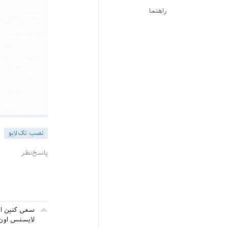
راهنما
نصب تک‌لایو
لایسنس اون 