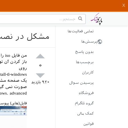
تمامی فعالیت‌ها
مشکل در نصب فایل ا
پرسش‌ها
بدون پاسخ
برچسب‌ها
۰
روی
کاربران
stall-tl-windows.
یک صفحه مشکی
۹۲۰
بازدید
پرسیدن سوال
صورت نمی گیر
install-tl-windows. advanced هم ند
فروشگاه
گروه تلگرام
فایل(های) پیوس
کمک مالی
قوانین