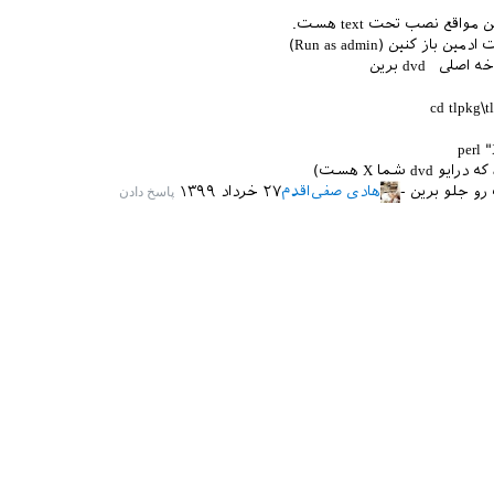
مواقع نصب تحت text هست.
صلی dvd برین
cd tlpkg\tl
‪perl "
dvd شما X هست)
و جلو برین
هادی صفی‌اقدم
۲۷ خرداد ۱۳۹۹