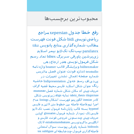
محبوب‌ترین برچسب‌ها
رفع خطا
جدول
xepersian
مراجع
ریاضی‌نویسی
bidi
شکل
فونت
فهرست
مطالب
شماره‌گذاری
منابع
پانویس
tikz
parsilatex
بیب‌تک
تک‌لایو
بیمر
اسلاید
زی‌پرشین
پاورقی
سربرگ
bibtex
نماد
رسم
شکل
فرمول‌نویسی
هدر
ارجاع‌دهی
biditexmaker
ویرایشگر
قالب
beamer
واژه‌نامه
texstudio
اندازه فونت
عنوان فصل
ماتریس
شماره صفحه
اعمال نشدن تغییرات در
پی‌دی‌اف
رسم جدول
bidipresentation
حاشیه
رنگ
عنوان شکل
اسلاید فارسی
محیط قضیه
گراف
حروف‌چینی کد
مکان شکل
شماره فصل
enumerate
tikzpicture
tabriz_thesis
نمایه
align
زیرنویس شکل
کادر
itemize
الگوریتم
فهرست اشکال
listings
عدم
اجرا
نیم‌فاصله
فاصله بین خطوط
متن لاتین و فارسی
hyperref
بسته
قالب پایان‌نامه
فرمول
نصب تک‌لایو
فارسی‌تک
نمودار
شماره فرمول
glossaries
کپشن
حروف‌چینی چندستونی
خروجی
فونت فارسی و
انگلیسی
ماکرونویسی
extrafootnotefeatures
لاتک
biditools
شماره پاورقی
پیوست‌
سوال امتحانی
فاصله‌گذاری
فرمول چندضابطه‌ای
subfigure
tex