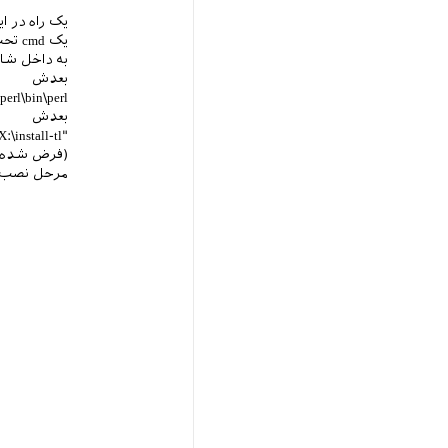
یک راه در این 
یک cmd تحت ادمین باز کنین (Run as admin)
به داخل شاخه ا
بعدش
perl\bin\perl
بعدش
X:\install-tl"‬
(فرض شده که درایو 
مرحل نصب ر