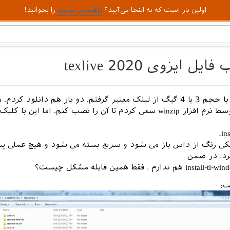
اولین بار است که به اینجا می‌آیید؟
راهنمای سایت
را بخوانید!
یزوی texlive 2020
من فایل iso را با حجم 3 یا 4 گیگ از لینک معتبر گرفتم. دو بار هم دانلود کرد
باز کردن آن توسط نرم افزار winzip سعی کردم تا آن را نصب کنم. اما این 
in
 رنگ از داس باز می شود و سریع بسته می شود و هیچ عملی پس
د. در ضمن
ارم . فقط همین فایله مشکل چیست؟
ت: