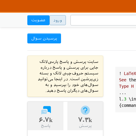
ورود
عضویت
پرسیدن سوال
سایت پرسش و پاسخ پارسی‌لاتک
جایی برای پرسش و پاسخ درباره
LaTeX
! 
سیستم حروف‌چینی لاتک و بسته
زی‌پرشین است. در اینجا می‌توانید
See
the
سوال‌های خود را بپرسید و به
Type
H
 
سوال‌های دیگران پاسخ دهید.
l
.
3
 \
in
{
comman
۶.۷k
۷.۳k
پرسش
پاسخ