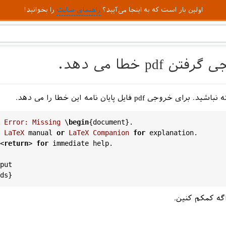
اولین بار است که به اینجا می‌آیید؟
راهنمای سایت
را بخوانید!
pdf خطا می دهد.
 خروجی pdf فایل پایان نامه این خطا را می دهد.
Error
:
Missing
 \
begin
{
document
LaTeX
manual
or
LaTeX
Companion
for
explanation
<
return
> 
for
immediate
help
.

put
ds
ه کمکم کنین.