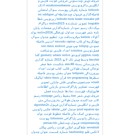
حروف‌چینی چندستونی
خروجی
فونت فارسی و
انگلیسی
ماکرونویسی
extrafootnotefeatures
لاتک
biditools
شماره پاورقی
پیوست‌
سوال امتحانی
فاصله‌گذاری
فرمول چندضابطه‌ای
subfigure
tex
pdf
texmaker
header
biditufte-book
زیرنویس
خطا
longtable
تصویر
شمارنده
texlive2015
دیاگرام
میک‌تک
رسم نمودار
شماره‌گذاری صفحات
پایان
نامه
شعر
فهرست جداول
تورفتگی
texlive2016
بولد
آکولاد
kashida
میکروسافت ورد
تنظیم جدول
سوال
چهارگزینه‌ای
قاب
caption
texworks
اندیس
فاصله
عمودی
lollipop
چپ‌چینی
multicol
iust-thesis
فصل‌نویسی
tcolorbox
اعداد فارسی
نوشتافت
xindy
pgfplots
اوبونتو
texlive
xelatex
geometry
کاما
fancyhdr
وسط‌چینی
تک لایو 2015
شماره گذاری
به‌روزرسانی بسته
aimc46
شکست خط
صفر
توخالی
فرمول طولانی
قالب کتاب
فونت اعداد
بیرون‌زدگی
bidipoem
عنوان بخش
پوستر
فاصله
سطرها
tex-programming
قرآن
tabriz-thesis
ایتالیک
winedt
جستجوی معکوس
فلش
جایابی تصویر
فهرست تصاویر
پاراگراف‌بندی
بازیابی اطلاعات
هایپرلینک
فهرست نمادها
شمارنده فصل
حروف‌چینی شعر
font
محیط ریاضی
minipage
رسم
کادر
جداکننده
جدول طولانی
به‌روزرسانی
متن
فارسی و انگلیسی
شماره‌گذاری فرمول
algorithm2e
eps
equation
proof
جدول افقی
tabular
عکس
پانویس
چندستونی
کمک مالی
فاصله خطوط
فونت بولد
زیرشکل
پانویس پاراگرافی
ltrfootnote
پیوست
computeautoilg
فرمول چندخطی
persian-bib
neveshtuft
غلط‌گیری املایی
فونت ریاضی
پیکان
لاتکس
قلم
baselineskip
شماره قسمت
عنوان جدول