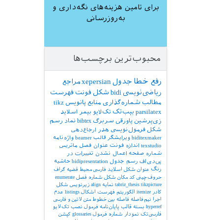
برای تامین هزینه‌های نگه‌داری و
به‌روزرسانی
محبوب‌ترین برچسب‌ها
رفع خطا
جدول
xepersian
مراجع
ریاضی‌نویسی
bidi
شکل
فونت
فهرست
مطالب
شماره‌گذاری
منابع
پانویس
tikz
parsilatex
بیب‌تک
تک‌لایو
بیمر
اسلاید
زی‌پرشین
پاورقی
سربرگ
bibtex
نماد
رسم
شکل
فرمول‌نویسی
هدر
ارجاع‌دهی
biditexmaker
ویرایشگر
قالب
beamer
واژه‌نامه
texstudio
اندازه فونت
عنوان فصل
ماتریس
شماره صفحه
اعمال نشدن تغییرات در
پی‌دی‌اف
رسم جدول
bidipresentation
حاشیه
رنگ
عنوان شکل
اسلاید فارسی
محیط قضیه
گراف
حروف‌چینی کد
مکان شکل
شماره فصل
enumerate
tikzpicture
tabriz_thesis
نمایه
align
زیرنویس شکل
کادر
itemize
الگوریتم
فهرست اشکال
listings
عدم
اجرا
نیم‌فاصله
فاصله بین خطوط
متن لاتین و فارسی
hyperref
بسته
قالب پایان‌نامه
فرمول
نصب تک‌لایو
فارسی‌تک
نمودار
شماره فرمول
glossaries
کپشن