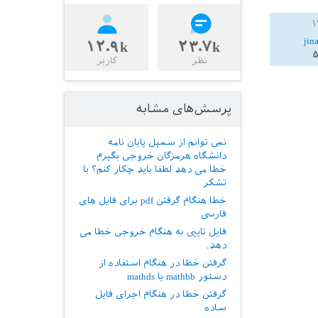
jin
۱۲.۹k
۲۳.۷k
نظر
کاربر
پرسش‌های مشابه
نمی توانم از سمپل پایان نامه
دانشگاه هرمزگان خروجی بگیرم
خطا می دهد لطفا باید چکار کنم؟ با
تشکر
خطا هنگام گرفتن pdf برای فایل های
فارسی
فایل تایپی به هنگام خروجی خطا می
دهد.
گرفتن خطا در هنگام استفاده از
دستور mathbb یا mathds
گرفتن خطا در هنگام اجرای فایل
ساده