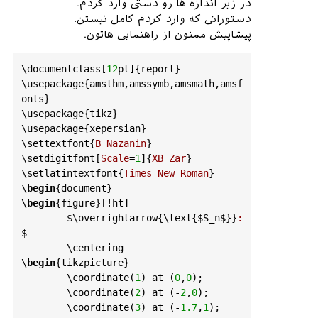
در زیر اندازه ها رو دستی وارد کردم.
دستوراتی که وارد کردم کامل نیستن.
پیشاپیش ممنون از راهنمایی هاتون.
\
documentclass
[
12
pt
]{
report
}

\
usepackage
{
amsthm
,
amssymb
,
amsmath
,
amsf
onts
}

\
usepackage
{
tikz
}

\
usepackage
{
xepersian
}

\
settextfont
{
B
Nazanin
}

\
setdigitfont
[
Scale
=
1
]{
XB
Zar
}

\
setlatintextfont
{
Times
New
Roman
}

\
begin
{
document
}

\
begin
{
figure
}[!
ht
]

$\
overrightarrow
{\
text
{
$S_n
$}
}
:
	\
centering
\
begin
{
tikzpicture
}

	\
coordinate
(
1
) 
at
 (
0
,
0
);

	\
coordinate
(
2
) 
at
 (-
2
,
0
);

	\
coordinate
(
3
) 
at
 (-
1.7
,
1
);
