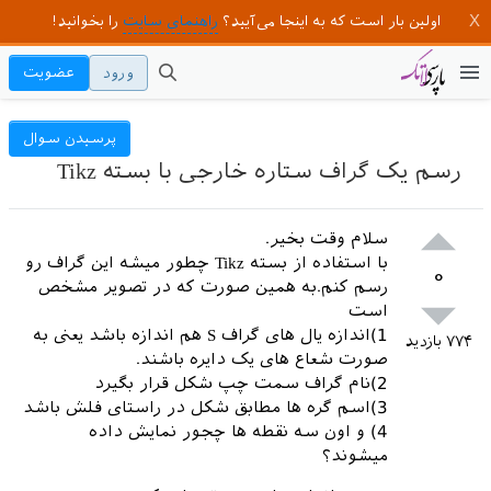
اولین بار است که به اینجا می‌آیید؟
راهنمای سایت
را بخوانید!
ورود
عضویت
پرسیدن سوال
رسم یک گراف ستاره خارجی با بسته Tikz
سلام وقت بخیر.
با استفاده از بسته Tikz چطور میشه این گراف رو
۰
رسم کنم.به همین صورت که در تصویر مشخص
است
1)اندازه یال های گراف S هم اندازه باشد یعنی به
۷۷۴
بازدید
صورت شعاع های یک دایره باشند.
2)نام گراف سمت چپ شکل قرار بگیرد
3)اسم گره ها مطابق شکل در راستای فلش باشد
4) و اون سه نقطه ها چجور نمایش داده
میشوند؟