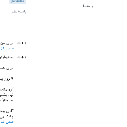
parsilatex
راهنما
+۱
برای من 
صفی‌اقد
+۱
امیدوارم
برای هم
۹ روز پیش از آقای وحید دامن‌افشان که پشتیبانی سایت رو بیزحمت‌شو می‌کشن، پرسیدم، گفتن:
آره متاس
تیم پشتیب
احتمالاً
وقت می‌ذ
صفی‌اقد