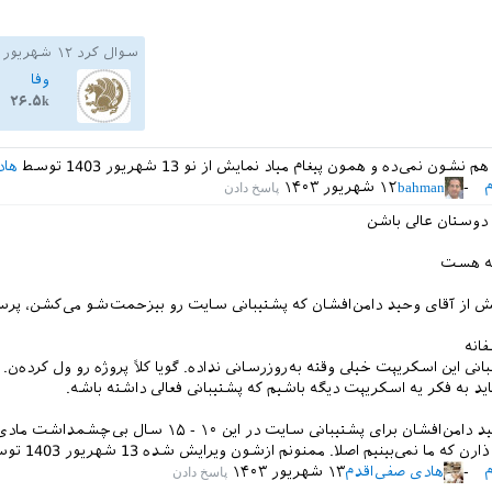
سوال کرد
۱۲ شهریور ۱۴۰۳
وفا
۲۶.۵k
هم نشون نمی‌ده و همون پیغام میاد
نمایش از نو
13 شهریور 1403
توسط
هاد
م
bahman
۱۲ شهریور ۱۴۰۳
 دوستان عالی باشن
ه هست
فانه
انی این اسکریپت خیلی وقته به‌روزرسانی نداده. گویا کلاً پروژه رو ول کرده‌ن.
 باید به فکر یه اسکریپت دیگه باشیم که پشتیبانی فعالی داشته باشه.
آقای وحید دامن‌افشان برای پشتیبانی سایت در این ۱۰ - ۱۵ سال بی‌چش
ارن که ما نمی‌بینیم اصلا. ممنونم ازشون
ویرایش شده
13 شهریور 1403
تو
م
هادی صفی‌اقدم
۱۳ شهریور ۱۴۰۳