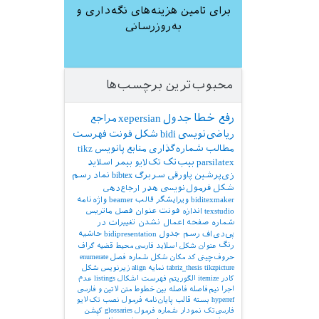
برای تامین هزینه‌های نگه‌داری و
به‌روزرسانی
محبوب‌ترین برچسب‌ها
رفع خطا
جدول
xepersian
مراجع
ریاضی‌نویسی
bidi
شکل
فونت
فهرست
مطالب
شماره‌گذاری
منابع
پانویس
tikz
parsilatex
بیب‌تک
تک‌لایو
بیمر
اسلاید
زی‌پرشین
پاورقی
سربرگ
bibtex
نماد
رسم
شکل
فرمول‌نویسی
هدر
ارجاع‌دهی
biditexmaker
ویرایشگر
قالب
beamer
واژه‌نامه
texstudio
اندازه فونت
عنوان فصل
ماتریس
شماره صفحه
اعمال نشدن تغییرات در
پی‌دی‌اف
رسم جدول
bidipresentation
حاشیه
رنگ
عنوان شکل
اسلاید فارسی
محیط قضیه
گراف
حروف‌چینی کد
مکان شکل
شماره فصل
enumerate
tikzpicture
tabriz_thesis
نمایه
align
زیرنویس شکل
کادر
itemize
الگوریتم
فهرست اشکال
listings
عدم
اجرا
نیم‌فاصله
فاصله بین خطوط
متن لاتین و فارسی
hyperref
بسته
قالب پایان‌نامه
فرمول
نصب تک‌لایو
فارسی‌تک
نمودار
شماره فرمول
glossaries
کپشن