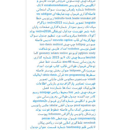
حروف‌چینی چندستونی
خروجی
فونت فارسی و
انگلیسی
ماکرونویسی
extrafootnotefeatures
لاتک
biditools
شماره پاورقی
پیوست‌
سوال امتحانی
فاصله‌گذاری
فرمول چندضابطه‌ای
subfigure
tex
pdf
texmaker
header
biditufte-book
زیرنویس
خطا
longtable
تصویر
شمارنده
texlive2015
دیاگرام
میک‌تک
رسم نمودار
شماره‌گذاری صفحات
پایان
نامه
شعر
فهرست جداول
تورفتگی
texlive2016
بولد
آکولاد
kashida
میکروسافت ورد
تنظیم جدول
سوال
چهارگزینه‌ای
قاب
caption
texworks
اندیس
فاصله
عمودی
lollipop
چپ‌چینی
multicol
iust-thesis
فصل‌نویسی
tcolorbox
اعداد فارسی
نوشتافت
xindy
pgfplots
اوبونتو
texlive
xelatex
geometry
کاما
fancyhdr
وسط‌چینی
تک لایو 2015
شماره گذاری
به‌روزرسانی بسته
aimc46
شکست خط
صفر
توخالی
فرمول طولانی
قالب کتاب
فونت اعداد
بیرون‌زدگی
bidipoem
عنوان بخش
پوستر
فاصله
سطرها
tex-programming
قرآن
tabriz-thesis
ایتالیک
winedt
جستجوی معکوس
فلش
جایابی تصویر
فهرست تصاویر
پاراگراف‌بندی
بازیابی اطلاعات
هایپرلینک
فهرست نمادها
شمارنده فصل
حروف‌چینی شعر
font
محیط ریاضی
minipage
رسم
کادر
جداکننده
جدول طولانی
به‌روزرسانی
متن
فارسی و انگلیسی
شماره‌گذاری فرمول
algorithm2e
eps
equation
proof
جدول افقی
tabular
عکس
پانویس
چندستونی
کمک مالی
فاصله خطوط
فونت بولد
زیرشکل
پانویس پاراگرافی
ltrfootnote
پیوست
computeautoilg
فرمول چندخطی
persian-bib
neveshtuft
غلط‌گیری املایی
فونت ریاضی
پیکان
لاتکس
قلم
baselineskip
شماره قسمت
عنوان جدول