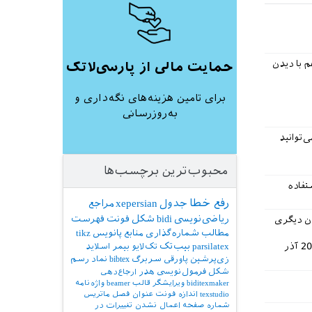
لان هم با دیدن
حمایت مالی از پارسی‌لاتک
برای تامین هزینه‌های نگه‌داری و
به‌روزرسانی
 فشرده‌ای که با نسخه 40.1 بسته bidi، اجرا شده است را قرار داده‌ام. در log می‌توانید
محبوب‌ترین برچسب‌ها
رین نسخه بسته array است. شما از آخرین نسخه بسته array استفاده
رفع خطا
جدول
xepersian
مراجع
ریاضی‌نویسی
bidi
شکل
فونت
فهرست
نشان دیگری
مطالب
شماره‌گذاری
منابع
پانویس
tikz
20 آذر
parsilatex
بیب‌تک
تک‌لایو
بیمر
اسلاید
زی‌پرشین
پاورقی
سربرگ
bibtex
نماد
رسم
شکل
فرمول‌نویسی
هدر
ارجاع‌دهی
biditexmaker
ویرایشگر
قالب
beamer
واژه‌نامه
texstudio
اندازه فونت
عنوان فصل
ماتریس
شماره صفحه
اعمال نشدن تغییرات در