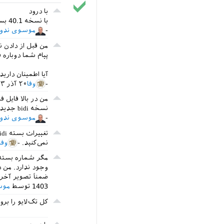
با درود
با نسخه 40.1 بسته bidi، هنوز مشکل در فایل من حل نشده است؟ و خطا وجود دارد.
موسوی ندو
پیام شما دوباره 
آیا اطمینان دارید که از نسخه 40.1 بسته `bidi` 
وفا
۲۰ آذر ۱۴۰۳
نسخه bidi جدید را مشاهده کنید. ضمنا فایل تصویر خطا را نیز قرار داده‌ام
موسوی ندو
نمی‌کنید.
وفا
وجود ندارد. من در مورد lettrine هم از همین روش استفاد
ضمناً تصویر آخری در
1403
توسط
موس
کل تک‌لایو را برو