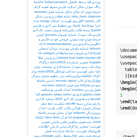
پی‌دی‌اف
رسم جدول
bidipresentation
حاشیه
رنگ
عنوان شکل
اسلاید فارسی
محیط قضیه
گراف
حروف‌چینی کد
مکان شکل
شماره فصل
enumerate
tikzpicture
tabriz_thesis
نمایه
align
زیرنویس شکل
کادر
itemize
الگوریتم
فهرست اشکال
listings
عدم
اجرا
نیم‌فاصله
فاصله بین خطوط
متن لاتین و فارسی
hyperref
بسته
قالب پایان‌نامه
فرمول
نصب تک‌لایو
فارسی‌تک
نمودار
شماره فرمول
glossaries
کپشن
حروف‌چینی چندستونی
خروجی
فونت فارسی و
انگلیسی
ماکرونویسی
extrafootnotefeatures
لاتک
biditools
شماره پاورقی
پیوست‌
سوال امتحانی
\
docume
فاصله‌گذاری
فرمول چندضابطه‌ای
subfigure
tex
\
usepac
pdf
texmaker
header
biditufte-book
زیرنویس
خطا
usepac
\
longtable
تصویر
شمارنده
texlive2015
دیاگرام
میک‌تک
رسم نمودار
شماره‌گذاری صفحات
پایان
table
نامه
شعر
فهرست جداول
تورفتگی
texlive2016
بولد
  ]{
bid
آکولاد
kashida
میکروسافت ورد
تنظیم جدول
سوال
چهارگزینه‌ای
قاب
caption
texworks
اندیس
فاصله
\
begin
{
عمودی
lollipop
چپ‌چینی
multicol
iust-thesis
\
begin
{
فصل‌نویسی
tcolorbox
اعداد فارسی
نوشتافت
1
xindy
pgfplots
اوبونتو
texlive
xelatex
geometry
کاما
fancyhdr
وسط‌چینی
تک لایو 2015
شماره گذاری
\
end
{
ta
به‌روزرسانی بسته
aimc46
شکست خط
صفر
\
end
{
do
توخالی
فرمول طولانی
قالب کتاب
فونت اعداد
بیرون‌زدگی
bidipoem
عنوان بخش
پوستر
فاصله
سطرها
tex-programming
قرآن
tabriz-thesis
ایتالیک
winedt
جستجوی معکوس
فلش
جایابی تصویر
فهرست تصاویر
پاراگراف‌بندی
بازیابی اطلاعات
هایپرلینک
فهرست نمادها
شمارنده فصل
حروف‌چینی شعر
font
محیط ریاضی
minipage
رسم