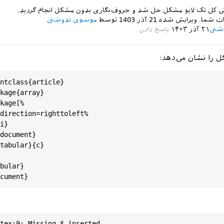
نی کل تک لایو مشکل حل شد و حروف‌نگاری بدون مشکل انجام گردید.
ات شما.
ویرایش شده
21 آذر 1403
توسط
موسوی ندوشنی
شنی
۲۱ آذر ۱۴۰۳
ل را نشان می‌دهد:
ntclass
{
article
}

kage
{
array
}

kage
[%

direction
=
righttoleft
%

i
}

document
}

tabular
}{
c
bular
}

cument