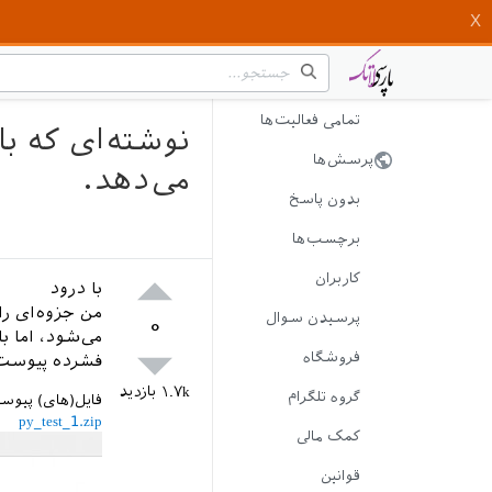
تمامی فعالیت‌ها
پرسش‌ها
می‌دهد.
بدون پاسخ
برچسب‌ها
کاربران
با درود
پرسیدن سوال
۰
فروشگاه
فشرده پیوست
۱.۷k
بازدید
گروه تلگرام
فایل(های) پیوس
py_test_1.zip
کمک مالی
قوانین