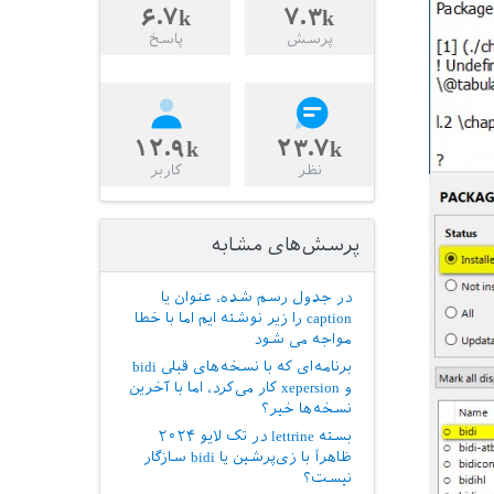
۶.۷k
۷.۳k
پرسش
پاسخ
۱۲.۹k
۲۳.۷k
نظر
کاربر
پرسش‌های مشابه
در جدول رسم شده، عنوان یا
caption را زیر نوشته ایم اما با خطا
مواجه می شود
برنامه‌ای که با نسخه‌های قبلی bidi
و xepersion کار می‌کرد، اما با آخرین
نسخه‌ها خیر؟
بسته lettrine در تک لایو ۲۰۲۴
ظاهراً با زی‌پرشین یا ‌bidi سازگار
نیست؟