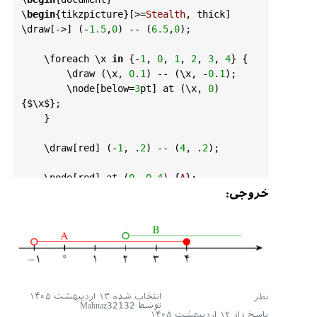
\
begin
{
tikzpicture
}[>=
Stealth
, 
thick
]

\
draw
[->] (-
1.5
,
0
) -- (
6.5
,
0
);

    \
foreach
 \
x
in
 {-
1
, 
0
, 
1
, 
2
, 
3
, 
4
} {

        \
draw
 (\
x
, 
0
.
1
) -- (\
x
, -
0
.
1
);

        \
node
[
below
=
3
pt
] 
at
 (\
x
, 
0
) 
{
$\
x
$}
;

    }

    \
draw
[
red
] (-
1
, .
2
) -- (
4
, .
2
);

    \
node
[
red
] 
at
 (
0
, 
0
.
4
) {
A
};

خروجی:
    \
draw
[
red
, 
fill
=
white
] (-
1
, .
2
) 
circle
(
3
pt
);

    \
draw
[
red
, 
fill
=
red
] (
4
, .
2
) 
circle
(
3
pt
);

    \
draw
[
green!
60
!
black
] (
2
, .
4
) -- (
5.8
, 
انتخاب شده
۱۳ اردیبهشت ۱۴۰۵
توسط
Mahnaz32132
.
4
);

پاسخ داد
۱۲ اردیبهشت ۱۴۰۵