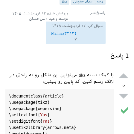
محور اعداد حقیقی
tikz
ویرایش شده
۱۲ اردیبهشت ۱۴۰۵
توسط
وحید دامن‌افشان
سوال کرد
۱۲ اردیبهشت ۱۴۰۵
Mahnaz۳۲۱۳۲
۷
1
پاسخ
با کمک بسته tikz می‌تونین این شکل رو به راحتی در
لاتک رسم کنین. کد پایین رو ببینین:
۰
\
documentclass
{
article
}

\
usepackage
{
tikz
}

\
usepackage
{
xepersian
}

\
settextfont
{
Yas
}

\
setdigitfont
{
Yas
}

\
usetikzlibrary
{
arrows
.
meta
}

\
begin
{
document
}
