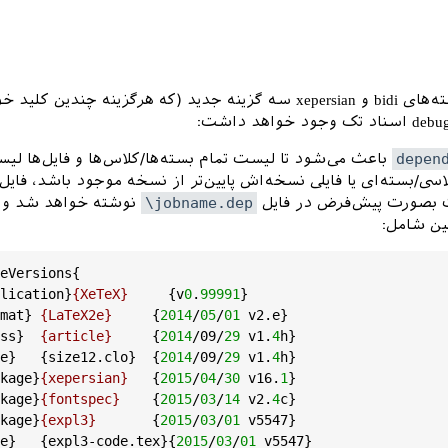
در نسخه آینده بسته‌های bidi و xepersian سه گزینه جدید (که هرگزینه چندین کلی
depen
باعث می‌شود تا لیست تمام بسته‌ها/کلاس‌ها و فایل‌ها ل
سی/بسته‌‌ای یا فایلی نسخه‌اش پایین‌تر از نسخه موجود باشد، فایل
ت بصورت پیش‌فرض در فایل
\jobname.dep
نوشته خواهد شد و 
ین شامل:
eVersions{

lication}
{XeTeX}
     {v
0
.
99991
}

mat}
{LaTeX2e}
     {
2014
/
05
/
01
 v2.e}

ss}
{article}
     {
2014
/09/
29
 v1.
4
h}

e}
   {size12.clo}  {
2014
/09/
29
 v1.
4
h}

kage}
{xepersian}
   {
2015
/
04
/
30
 v16.
1
}

kage}
{fontspec}
    {
2015
/
03
/
14
 v2.
4
c}

kage}
{expl3}
       {
2015
/
03
/
01
 v5547}

e}
   {expl3-code.tex}{
2015
/
03
/
01
 v5547}
