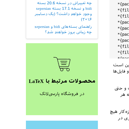
چه تغییراتی در نسخه 20.6 بسته
*{pac
bidi و نسخه 17.1 بسته xepersian
*{fil
وجود خواهد داشت؟ (یک دسامبر
*{fil
۲۰۱۶)
*{pac
راهنمای بسته‌های bidi و xepersian
*{pac
چه زمانی بروز خواهند شد؟
*{pac
*{pac
*{fil
*{fil
*{pac
*{fil
این است
*{pac
فایل‌ها
*{pac
محصولات مرتبط با LaTeX
*{pac
 و حتی
*{pac
در فروشگاه پارسی‌لاتک
ه هر
*{fil
*{fil
*{fil
ه‌کار هیچ
*{pac
ری در
*{pac
*{pac