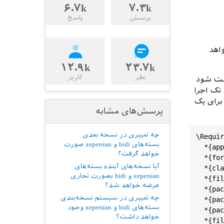
۶.۷k
۷.۳k
پرسش
پاسخ
د خواهد
۱۲.۹k
۲۳.۷k
نظر
کاربر
یست شود
 تک اجرا
برای یک
پرسش‌های مشابه
چه تغییری در نسخه بعدی
\Requir
بسته‌های bidi و xepersian صورت
*{app
خواهد گرفت؟
*{for
آیا نسخه‌های آینده بسته‌های
*{cla
xepersian و bidi بصورت تجاری
*{fil
عرضه خواهد شد؟
*{pac
چه تغییری در سیستم نسخه‌بندی
*{pac
بسته‌های bidi و xepersian وجود
*{pac
خواهد داشت؟
*{fil