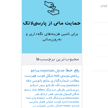
*{pac
*{pac
*{pac
*{pac
*{pac
حمایت مالی از پارسی‌لاتک
*{pac
*{pac
برای تامین هزینه‌های نگه‌داری و
*{pac
به‌روزرسانی
*{pac
*{pac
*{pac
*{pac
محبوب‌ترین برچسب‌ها
*{pac
*{pac
رفع خطا
جدول
xepersian
مراجع
*{pac
ریاضی‌نویسی
bidi
شکل
فونت
فهرست
*{fil
مطالب
شماره‌گذاری
منابع
پانویس
tikz
*{fil
parsilatex
بیب‌تک
تک‌لایو
بیمر
اسلاید
*{fil
زی‌پرشین
پاورقی
سربرگ
bibtex
نماد
رسم
*{fil
شکل
فرمول‌نویسی
هدر
ارجاع‌دهی
*{fil
biditexmaker
ویرایشگر
قالب
beamer
واژه‌نامه
texstudio
اندازه فونت
عنوان فصل
ماتریس
*{fil
شماره صفحه
اعمال نشدن تغییرات در