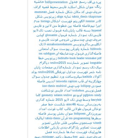
*{fil
پی‌دی‌اف
رسم جدول
bidipresentation
حاشیه
*{fil
رنگ
عنوان شکل
اسلاید فارسی
محیط قضیه
گراف
حروف‌چینی کد
مکان شکل
شماره فصل
enumerate
*{fil
tikzpicture
tabriz_thesis
نمایه
align
زیرنویس شکل
*{fil
کادر
itemize
الگوریتم
فهرست اشکال
listings
عدم
اجرا
نیم‌فاصله
فاصله بین خطوط
متن لاتین و فارسی
hyperref
بسته
قالب پایان‌نامه
فرمول
نصب تک‌لایو
فارسی‌تک
نمودار
شماره فرمول
glossaries
کپشن
حروف‌چینی چندستونی
خروجی
فونت فارسی و
انگلیسی
ماکرونویسی
extrafootnotefeatures
لاتک
biditools
شماره پاورقی
پیوست‌
سوال امتحانی
فاصله‌گذاری
فرمول چندضابطه‌ای
subfigure
tex
pdf
texmaker
header
biditufte-book
زیرنویس
خطا
longtable
تصویر
شمارنده
texlive2015
دیاگرام
میک‌تک
رسم نمودار
شماره‌گذاری صفحات
پایان
نامه
شعر
فهرست جداول
تورفتگی
texlive2016
بولد
آکولاد
kashida
میکروسافت ورد
تنظیم جدول
سوال
چهارگزینه‌ای
قاب
caption
texworks
اندیس
فاصله
عمودی
lollipop
چپ‌چینی
multicol
iust-thesis
فصل‌نویسی
tcolorbox
اعداد فارسی
نوشتافت
xindy
pgfplots
اوبونتو
texlive
xelatex
geometry
کاما
fancyhdr
وسط‌چینی
تک لایو 2015
شماره گذاری
به‌روزرسانی بسته
aimc46
شکست خط
صفر
توخالی
فرمول طولانی
قالب کتاب
فونت اعداد
بیرون‌زدگی
bidipoem
عنوان بخش
پوستر
فاصله
سطرها
tex-programming
قرآن
tabriz-thesis
ایتالیک
winedt
جستجوی معکوس
فلش
جایابی تصویر
فهرست تصاویر
پاراگراف‌بندی
بازیابی اطلاعات
هایپرلینک
فهرست نمادها
شمارنده فصل
حروف‌چینی شعر
font
محیط ریاضی
minipage
رسم