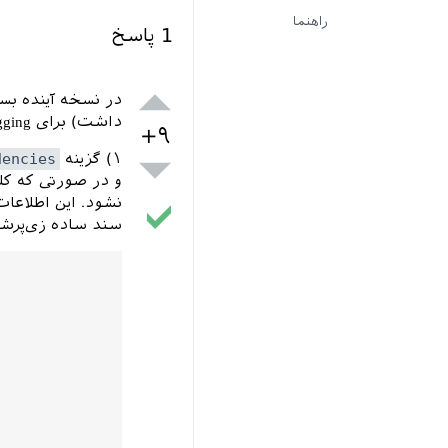
راهنما
1
پاسخ
داشت) برای debugging اسناد تک وجود خواهد داشت:
+۹
۱) گزینه
dencies
و در صورتی که کلا
نشود. این اطلاعا
سند ساده زی‌پرش