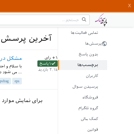
تمامی فعالیت‌ها
آخرین پرسش‌های
پرسش‌ها
بدون پاسخ
+۱
رای
مشکل در اصلاح فا
۱
پاسخ
برچسب‌ها
۲.۱k
بازدید
... می شود د
کاربران
psfrag
eps
پرسیدن سوال
فروشگاه
برای نمایش موارد 
گروه تلگرام
کمک مالی
قوانین