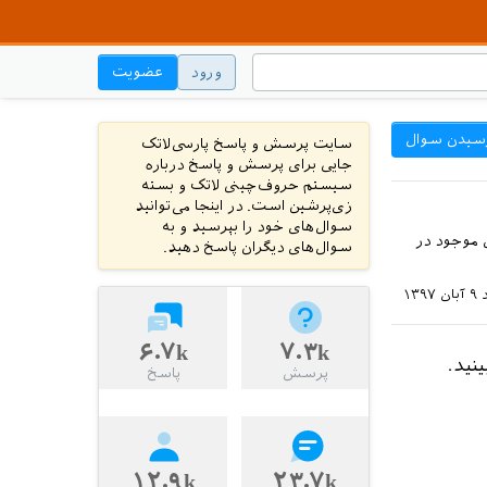
ورود
عضویت
سیدن سوال
سایت پرسش و پاسخ پارسی‌لاتک
جایی برای پرسش و پاسخ درباره
سیستم حروف‌چینی لاتک و بسته
زی‌پرشین است. در اینجا می‌توانید
سوال‌های خود را بپرسید و به
امه متلب خروجی eps گرفته ام و می خواهم در فایل لاتک tag های موجود در
سوال‌های دیگران پاسخ دهید.
۹ آبان ۱۳۹۷
۶.۷k
۷.۳k
ینید.
پرسش
پاسخ
۱۲.۹k
۲۳.۷k