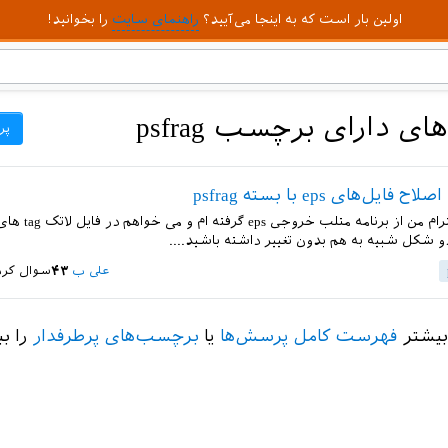
اولین بار است که به اینجا می‌آیید؟
راهنمای سایت
را بخوانید!
 دارای برچسب psfrag
پر
یل‌های eps با بسته psfrag
با سلام و احترام من از برن
و شکل شبیه به هم بدون تغییر داشته باشید....
علی ب
۴۳
سوال کرد
بیشتر
فهرست کامل پرسش‌ها
یا
برچسب‌های پرطرفدار
را بب