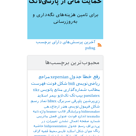
حمایت مالی از پارسی‌لاتک
برای تامین هزینه‌های نگه‌داری و
به‌روزرسانی
آخرین پرسش‌های دارای برچسب
psfrag
محبوب‌ترین برچسب‌ها
رفع خطا
جدول
xepersian
مراجع
ریاضی‌نویسی
bidi
شکل
فونت
فهرست
مطالب
شماره‌گذاری
منابع
پانویس
tikz
parsilatex
بیب‌تک
تک‌لایو
بیمر
اسلاید
زی‌پرشین
پاورقی
سربرگ
bibtex
نماد
رسم
شکل
فرمول‌نویسی
هدر
ارجاع‌دهی
biditexmaker
ویرایشگر
قالب
beamer
واژه‌نامه
texstudio
اندازه فونت
عنوان فصل
ماتریس
شماره صفحه
اعمال نشدن تغییرات در
پی‌دی‌اف
رسم جدول
bidipresentation
حاشیه
رنگ
عنوان شکل
اسلاید فارسی
محیط قضیه
گراف
حروف‌چینی کد
مکان شکل
شماره فصل
enumerate