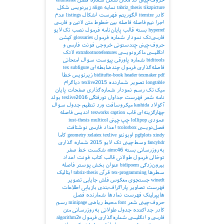
tikzpicture
tabriz_thesis
نمایه
align
زیرنویس شکل
کادر
itemize
الگوریتم
فهرست اشکال
listings
عدم
اجرا
نیم‌فاصله
فاصله بین خطوط
متن لاتین و فارسی
hyperref
بسته
قالب پایان‌نامه
فرمول
نصب تک‌لایو
فارسی‌تک
نمودار
شماره فرمول
glossaries
کپشن
حروف‌چینی چندستونی
خروجی
فونت فارسی و
انگلیسی
ماکرونویسی
extrafootnotefeatures
لاتک
biditools
شماره پاورقی
پیوست‌
سوال امتحانی
فاصله‌گذاری
فرمول چندضابطه‌ای
subfigure
tex
pdf
texmaker
header
biditufte-book
زیرنویس
خطا
longtable
تصویر
شمارنده
texlive2015
دیاگرام
میک‌تک
رسم نمودار
شماره‌گذاری صفحات
پایان
نامه
شعر
فهرست جداول
تورفتگی
texlive2016
بولد
آکولاد
kashida
میکروسافت ورد
تنظیم جدول
سوال
چهارگزینه‌ای
قاب
caption
texworks
اندیس
فاصله
عمودی
lollipop
چپ‌چینی
multicol
iust-thesis
فصل‌نویسی
tcolorbox
اعداد فارسی
نوشتافت
xindy
pgfplots
اوبونتو
texlive
xelatex
geometry
کاما
fancyhdr
وسط‌چینی
تک لایو 2015
شماره گذاری
به‌روزرسانی بسته
aimc46
شکست خط
صفر
توخالی
فرمول طولانی
قالب کتاب
فونت اعداد
بیرون‌زدگی
bidipoem
عنوان بخش
پوستر
فاصله
سطرها
tex-programming
قرآن
tabriz-thesis
ایتالیک
winedt
جستجوی معکوس
فلش
جایابی تصویر
فهرست تصاویر
پاراگراف‌بندی
بازیابی اطلاعات
هایپرلینک
فهرست نمادها
شمارنده فصل
حروف‌چینی شعر
font
محیط ریاضی
minipage
رسم
کادر
جداکننده
جدول طولانی
به‌روزرسانی
متن
فارسی و انگلیسی
شماره‌گذاری فرمول
algorithm2e