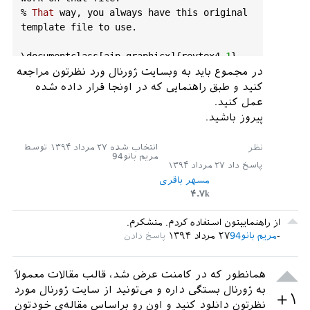
% 
That
way
, 
you
always
have
this
original
template
file
to
use
.

\
documentclass
[
aip
,
graphicx
]{
revtex4
-
1
}

%\
documentclass
[
aip
,
reprint
]{
revtex4
-
1
}

در مجموع باید به وبسایت ژورنال ورد نظرتون مراجعه
کنید و طبق راهنمایی که در اونجا قرار داده شده
\
draft
 % 
marks
overfull
lines
with
a
black
عمل کنید.
rule
on
the
right
پیروز باشید.
\
begin
{
document
}

انتخاب شده
۲۷ مرداد ۱۳۹۴
توسط
مریم بانو94
پاسخ داد
۲۷ مرداد ۱۳۹۴
% 
Use
the
 \
preprint
command
to
place
your
مسهر باقری
local
institutional
report
number
۴.۷k
% 
on
the
title
page
in
preprint
mode
.

% 
Multiple
 \
preprint
commands
are
allowed
.

از راهنماییتون استفاده کردم. متشکرم.
%\
preprint
{}

مریم بانو94
۲۷ مرداد ۱۳۹۴
\
title
{} %
Title
of
paper
همانطور که در کامنت عرض شد، قالب مقالات معمولاً
% 
repeat
the
 \
author
 .. \
affiliation
etc
. 
به ژورنال بستگی داره و می‌تونید از سایت ژورنال مورد
+۱
as
needed
نظرتون دانلود کنید و اون رو براساس مقاله‌ی خودتون