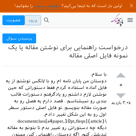
اولین بار است که به اینجا می‌آیید؟
راهنمای سایت
را بخوانید!
ورود
عضویت
پرسیدن سوال
درخواست راهنمایی برای نوشتن مقاله یا یک
نمونه فایل اصلی مقاله
با سلام.
دوستان من پایان نامه ام رو با لاتکس نوشتم از یه
۰
فایل آماده استفاده کردم فقط دستوراتی که حین
نوشتن لازم داشتم رو یادگرفتم دستورات قالب
بندی رو نمیشناسم . قصد دارم یه فصل رو به
۳.۰k
بازدید
صورت مقاله بنویسم .تو فایل اصلی دستور سطر
اول رو به این شکل تغییر دادم.
\documentclass[a4paper,10pt,fleqn]{article}
دیگه چه دستوراتی رو تغییر بدم تا بتونم به مقاله
تبدیلش کنم. اگه دوستان راهنمایی کنن ممنون