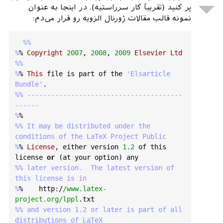
% \
email
, \
thanks
, \
homepage
, 
پر کنید (تقریباً کار سرراستیه). در اینجا به عنوان
\
altaffiliation
all
apply
to
the
current
نمونه قالب مقالات ژورنال الزویه رو قرار می‌دم:
author
.

% 
Explanatory
text
should
go
in
the
 []
's, 

%% 

% actual e-mail address or url should go 
%
% 
Copyright
2007
, 
2008
, 
2009
Elsevier
Ltd
in the {}'
s
for
 \
email
and
 \
homepage
.

%% 

% 
Please
use
the
appropriate
macro
for
the
%
% 
This
file
is
part
of
the
'Elsarticle 
type
of
information
Bundle'
%% ---------------------------------------
% \
affiliation
command
applies
to
all
------

authors
since
the
last
 \
affiliation
%
command
. 

%% It may be distributed under the 
% 
The
 \
affiliation
command
should
follow
conditions of the LaTeX Project Public

the
other
information
.

%
% 
License
, 
either
version
1.2
of
this
license
or
 (
at
your
option
) 
any
\
author
{}

%% later version.  The latest version of 
%\
email
[]{
Your
e
-
mail
address
}

this license is in

%\
homepage
[]{
Your
web
page
}

%
%    
http
:
/
/www.latex-
%\
thanks
{}

project.org/lppl
.
txt
%\
altaffiliation
{}

%% and version 1.2 or later is part of all 
\
affiliation
{}

distributions of LaTeX
