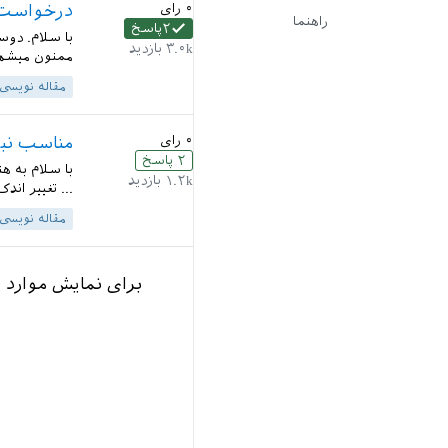
۰
رای
درخواست ر
راهنما
۲
پاسخ
با سلام. دوست
۳.۰k
بازدید
ممنون میشم ب
مقاله نویسی
۰
رای
مناسب نبو
۲
پاسخ
با سلام به ه
۱.۲k
بازدید
... تغییر اند
مقاله نویسی
برای نمایش موارد 