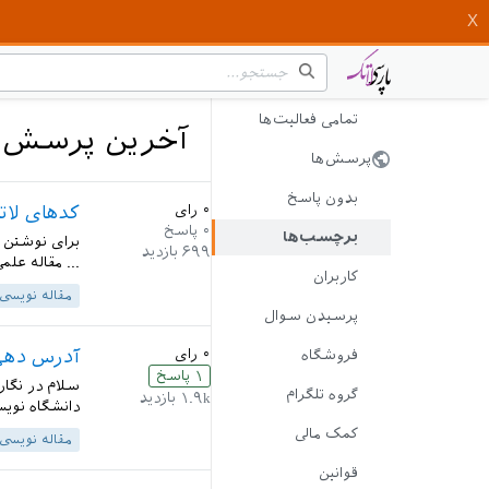
تمامی فعالیت‌ها
آخرین پرسش‌ه
پرسش‌ها
بدون پاسخ
۰
رای
کدهای لات
۰
پاسخ
برچسب‌ها
۶۹۹
بازدید
... مقاله علمی به زبا
کاربران
مقاله نویسی
پرسیدن سوال
۰
رای
آدرس دهی 
فروشگاه
۱
پاسخ
سلام در نگار
گروه تلگرام
۱.۹k
بازدید
دانشگاه نویسنده اول} \address{ 
کمک مالی
مقاله نویسی
قوانین