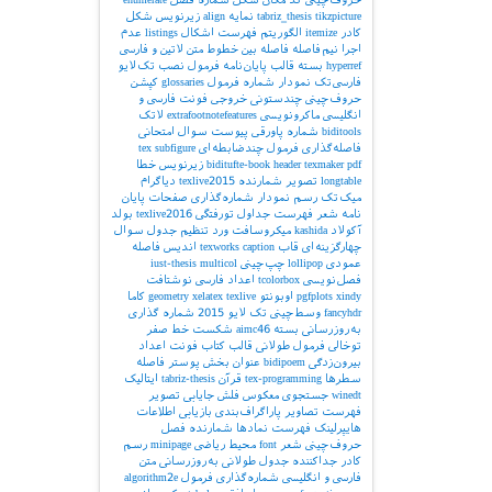
tikzpicture
tabriz_thesis
نمایه
align
زیرنویس شکل
کادر
itemize
الگوریتم
فهرست اشکال
listings
عدم
اجرا
نیم‌فاصله
فاصله بین خطوط
متن لاتین و فارسی
hyperref
بسته
قالب پایان‌نامه
فرمول
نصب تک‌لایو
فارسی‌تک
نمودار
شماره فرمول
glossaries
کپشن
حروف‌چینی چندستونی
خروجی
فونت فارسی و
انگلیسی
ماکرونویسی
extrafootnotefeatures
لاتک
biditools
شماره پاورقی
پیوست‌
سوال امتحانی
فاصله‌گذاری
فرمول چندضابطه‌ای
subfigure
tex
pdf
texmaker
header
biditufte-book
زیرنویس
خطا
longtable
تصویر
شمارنده
texlive2015
دیاگرام
میک‌تک
رسم نمودار
شماره‌گذاری صفحات
پایان
نامه
شعر
فهرست جداول
تورفتگی
texlive2016
بولد
آکولاد
kashida
میکروسافت ورد
تنظیم جدول
سوال
چهارگزینه‌ای
قاب
caption
texworks
اندیس
فاصله
عمودی
lollipop
چپ‌چینی
multicol
iust-thesis
فصل‌نویسی
tcolorbox
اعداد فارسی
نوشتافت
xindy
pgfplots
اوبونتو
texlive
xelatex
geometry
کاما
fancyhdr
وسط‌چینی
تک لایو 2015
شماره گذاری
به‌روزرسانی بسته
aimc46
شکست خط
صفر
توخالی
فرمول طولانی
قالب کتاب
فونت اعداد
بیرون‌زدگی
bidipoem
عنوان بخش
پوستر
فاصله
سطرها
tex-programming
قرآن
tabriz-thesis
ایتالیک
winedt
جستجوی معکوس
فلش
جایابی تصویر
فهرست تصاویر
پاراگراف‌بندی
بازیابی اطلاعات
هایپرلینک
فهرست نمادها
شمارنده فصل
حروف‌چینی شعر
font
محیط ریاضی
minipage
رسم
کادر
جداکننده
جدول طولانی
به‌روزرسانی
متن
فارسی و انگلیسی
شماره‌گذاری فرمول
algorithm2e