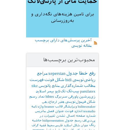
حمایت مالی از پارسی‌لاتک
برای تامین هزینه‌های نگه‌داری و
به‌روزرسانی
آخرین پرسش‌های دارای برچسب
مقاله نویسی
محبوب‌ترین برچسب‌ها
رفع خطا
جدول
xepersian
مراجع
ریاضی‌نویسی
bidi
شکل
فونت
فهرست
مطالب
شماره‌گذاری
منابع
پانویس
tikz
parsilatex
بیب‌تک
تک‌لایو
بیمر
اسلاید
زی‌پرشین
پاورقی
سربرگ
bibtex
نماد
رسم
شکل
فرمول‌نویسی
هدر
ارجاع‌دهی
biditexmaker
ویرایشگر
قالب
beamer
واژه‌نامه
texstudio
اندازه فونت
عنوان فصل
ماتریس
شماره صفحه
اعمال نشدن تغییرات در
پی‌دی‌اف
رسم جدول
bidipresentation
حاشیه
رنگ
عنوان شکل
اسلاید فارسی
محیط قضیه
گراف
حروف‌چینی کد
مکان شکل
شماره فصل
enumerate