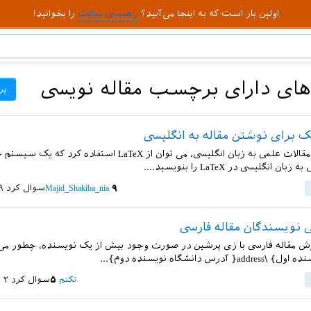
اولین بار است که به اینجا می‌آیید؟
راهنمای سایت
را بخوانید!
ای دارای برچسب مقاله نویسی
پر
ک برای نوشتن مقاله به انگلیسی
برای نوشتن مقالات علمی به زبان انگلیسی، می توان از LaTeX استفاده 
ن انگلیسی در LaTeX را بنویسید....
۹
Majid_Shakiba_nia
سوال کرد
۱۹ ب
نویسندگان مقاله فارسی
ش مقاله فارسی با زی پرشین در صورت وجود بیش از یک نویسنده، چطور می تو
آدرس دانشگاه نویسنده دوم}...
تکتم
۵
سوال کرد
۲ شهریور ۱۳۹۴