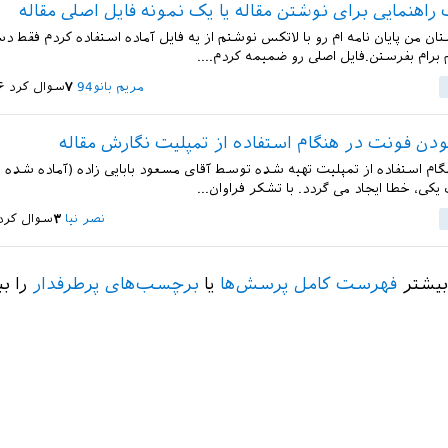
اهنمایی برای نوشتن مقاله یا یک نمونه فایل اصلی مقاله
ان من پایان نامه ام رو با لاتکس نوشتم از یه فایل آماده استفاده کردم فقط دس
رام بفرستن.فایل اصلی رو ضمیمه کردم....
مریم بانو94
۷
سوال کرد
۲۶ مر
دن فونت در هنگام استفاده از تمپلیت نگارش مقاله
نگام استفاده از تمپلیت تهیه شده توسط آقای مسعود بابایی زاده (آماده شده
ک یکی، خطا ایجاد می گردد. با تشکر فراوان...
نصر نیا
۳
سوال کرد
بیشتر
فهرست کامل پرسش‌ها
یا
برچسب‌های پرطرفدار
را بب