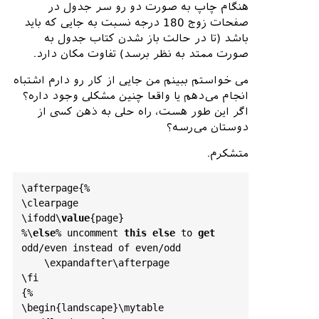
هنگام چاپ به صورت دو رو سر جدول در
صفحات زوج 180 درجه نسبت به جایی که باید
باشد (تا در حالت باز شدن کتاب جدول به
صورت ممتد به نظر برسد) تفاوت مکان دارد.
می خواستم ببینم من جایی از کار رو دارم اشتباه
انجام می‌دهم یا واقعا چنین مشکلی وجود داره؟
اگر این طور هست، راه حلی به ذهن کسی از
دوستان می‌رسه؟
متشکرم.
\afterpage{%

\clearpage

\ifodd\
value
{page}

%\
else
% uncomment 
this
else
 to 
get
odd/even instead of even/odd

    \expandafter\afterpage

\fi

{%

\begin{landscape}\mytable 