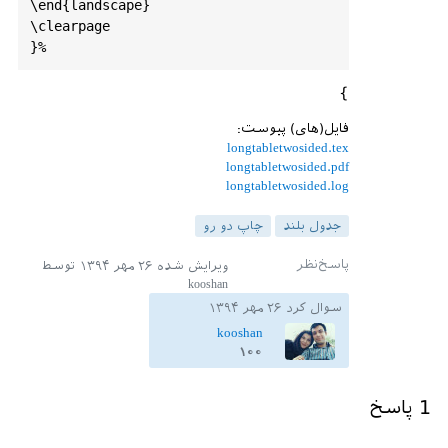
\end{landscape}

\clearpage

}
فایل(های) پیوست:
longtabletwosided.tex
longtabletwosided.pdf
longtabletwosided.log
جدول بلند
چاپ دو رو
ویرایش شده
۲۶ مهر ۱۳۹۴
توسط
kooshan
سوال کرد
۲۶ مهر ۱۳۹۴
kooshan
۱۰۰
1
پاسخ