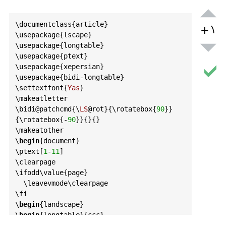
\
documentclass
{
article
}

+۱
\
usepackage
{
lscape
}

\
usepackage
{
longtable
}

\
usepackage
{
ptext
}

\
usepackage
{
xepersian
}

\
usepackage
{
bidi
-
longtable
}

\
settextfont
{
Yas
}

\
makeatletter
\
bidi
@patchcmd
{\
LS
@rot
}{\
rotatebox
{
90
}}
{\
rotatebox
{-
90
}}{}{}

\
makeatother
\
begin
{
document
}

\
ptext
[
1
-
11
]

\
clearpage
\
ifodd
\
value
{
page
}

  \
leavevmode
\
clearpage
\
fi
\
begin
{
landscape
}

\
begin
{
longtable
}{
ccc
}

\
caption
{
ddddd
} \
label
{•} \\
