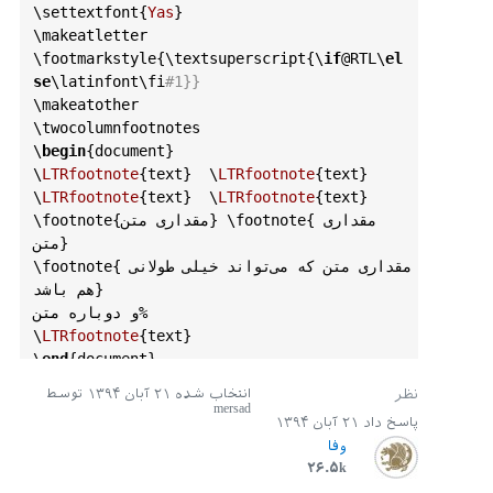
\
settextfont
{
Yas
}

\
makeatletter
\
footmarkstyle
{\
textsuperscript
{\
if
@RTL
\
el
se
\
latinfont
\
fi
#1}}
\
makeatother
\
twocolumnfootnotes
\
begin
{
document
}

\
LTRfootnote
{
text
}  \
LTRfootnote
{
text
}  
\
LTRfootnote
{
text
}  \
LTRfootnote
{
text
} 

{مقداری 
footnote
{مقداری متن} \
footnote
\
متن} 

{مقداری متن که می‌تواند خیلی طولانی 
footnote
\
هم باشد}

و دوباره متن%

\
LTRfootnote
{
text
}

\
end
{
document
انتخاب شده
۲۱ آبان ۱۳۹۴
توسط
mersad
پاسخ داد
۲۱ آبان ۱۳۹۴
وفا
۲۶.۵k