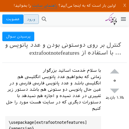
اولین بار است که به اینجا می‌آیید؟
راهنمای سایت
را بخوانید!
ورود
عضویت
پرسیدن سوال
کنترل بر روی دوستونی بودن و عدد پانویس و
... با استفاده از extrafootnotefeatures
با سلام خدمت اساتید بزرگوار
زمانی که بخواهیم عدد پانویس انگلیسی هم
۰
انگلیسی باشد و عدد پانویس فارسی فارسی و در
عین حال پانویس دو ستونی هم باشد دستور زیر
تغییری در عدد نمیده و اجازه هم نمیدهد با
۱.۷k
بازدید
دستورات دیگری که در سایت هست مورد را حل
کنیم
\usepackage[extrafootnotefeatures]
{xepersian}‎
