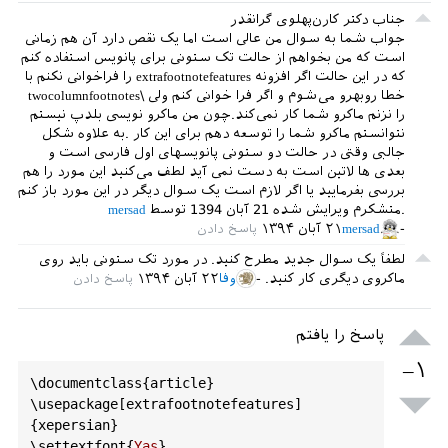
جناب دکتر کارن‌پهلوی گرانقدر
جواب شما به سوال من عالی است اما یک نقص دارد آن هم زمانی
است که من بخواهم از حالت تک ستونی برای پانویس استفاده کنم
که در این حالت اگر افزونه extrafootnotefeatures را فراخوانی نکنم با
خطا روبهرو می‌شوم و اگر فرا خوانی کنم ولی \twocolumnfootnotes
را نزنم ماکرو شما کار نمی‌کند.چون من ماکرو نویسی بلدپ نیستم
نتوانستم ماکرو شما را توسعه دهم برای این کار .به علاوه شکل
جالبی وقتی در حالت دو ستونی پانویسهای اول فارسی است و
بعدی ها لاتین است به دست نمی آید لطف می‌کنید این مورد را هم
بررسی بفرمایید یا اگر لازم است یک سوال دیگر در این مورد باز کنم
.متشکرم
ویرایش شده
21 آبان 1394
توسط
mersad
mersad
۲۱ آبان ۱۳۹۴
لطفاً یک سوال جدید مطرح کنید. در مورد تک ستونی باید روی
ماکروی دیگری کار کنید.
وفا
۲۲ آبان ۱۳۹۴
پاسخ را یافتم
–۱
\
documentclass
{
article
}

\
usepackage
[
extrafootnotefeatures
]
{
xepersian
}

\
settextfont
{
Yas
}
