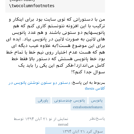
من با دستوراتی که توی سایت بود برای اینکار و
ترکیب با این افزونه نتونستم کاری کنم که هم
پانویسهایم دو ستونی باشند و هم عدد پانویس
های لاتین به صورت لاتین در پانویس بیاد. ایده ای
برای این موضوع هست؟به علاوه عیب دیگه ای
هم که هست عدم اختیار روی نیم خط یا تمام خط
بود خط پانویس هستش که دستور بالا فقط خط
کامل می‌اندازد!-فکر کنم این یکی را باید یک
سوال جدا کنم؟!
مربوط به این پاسخ:
دستور دو ستون نوشتن پانویس در
کلاس thesis
پانویس
پانویس چندستونی
پاورقی
extrafootnotefeatures
نمایش از نو
۲۱ آبان ۱۳۹۴
توسط
mersad
سوال کرد
۲۱ آبان ۱۳۹۴