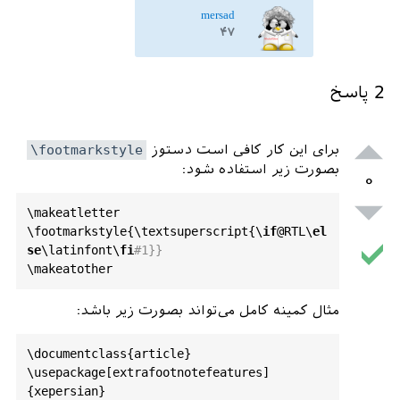
mersad
۴۷
2
پاسخ
برای این کار کافی است دستوز
\footmarkstyle
بصورت زیر استفاده شود:
۰
\makeatletter

\footmarkstyle{\textsuperscript{\
if
@RTL\
el
se
\latinfont\
fi
#1}}
مثال کمینه کامل می‌تواند بصورت زیر باشد:
\
documentclass
{
article
}

\
usepackage
[
extrafootnotefeatures
]
{
xepersian
}
