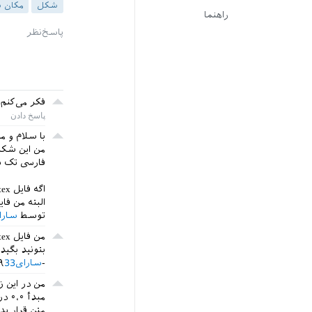
شکل
مکان 
راهنما
فکر می‌کنم
با سلام و م
من این شکل
فارسی تک ب
اگه فایل tex شکلو هم بخواین می تونم براتون بفرستم.
البته من فایل ps رو تولید می کنم بعد هم ps رو به eps تب
توسط
سارای
بتونید بگی
سارای33
۲۹ م
من در این ز
متن قرار بد