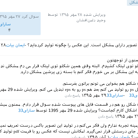
شکل
ویرایش شده
۲۸ مهر ۱۳۹۵
توسط
سوال کرد
۲۷ مهر ۱۳۹۵
وحید دامن‌افشان
سارای۳۳
۴
 تصویر دارای مشکل است. این عکس را چگونه تولید کرده‌اید؟
ایمان بیات
۲۸ مهر ۱۳۹۵
منون از توجهتون
و توی لیتک کشیدم. البته وقتی همین شکلو توی لیتک قرار می دم مشکلی ندا
ه این مشکل بر می خورم فکر کنم با بسته زی پرشین مشکل داره.
دیل می کنم.
ویرایش شده
29 مهر 1395
33
سارای33
۲۹ مهر ۱۳۹۵
من فایل tex شکل رو هم در قسمت فایل های پیوست شده سوال قرار دادم. ممنون میش
د اشکال کارم کجاست؟
ویرایش شده
29 مهر 1395
توسط
سارای33
هر ۱۳۹۵
مینه تجربه ندارم ولی فکر می‌کنم در تولید این تصویر باکس درست تعریف نمی
مبدأ ۰،۰ در جای درستش قرار نمی‌گیره.
ین؟
ایمان بیات
۱ آبان ۱۳۹۵