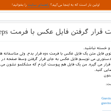
اولین بار است که به اینجا می‌آیید؟
راهنمای سایت
را بخوانید!
رار گرفتن فایل عکس با فرمت eps
و خسته نباشید.
من می خوام توی فایل متن یک فایل عکس با فرمت eps قرار بدم. ولی 
 دستوری می نویسم فایل عکس به جای قرار گرفتن وسط صفحه د
ار می گیره. من یک فایل هم پیوست کردم که مشکلمو نشون می د
ایی کنید.
نون
ست:
Gravit
gravit