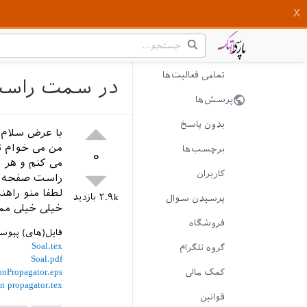
تمامی فعالیت‌ها
در سمت راست ق
پرسش‌ها
بدون پاسخ
با عرض سلام 
برچسب‌ها
۰
می کنم و هر
کاربران
راست صفحه قر
لطفا منو راهنم
۲.۹k
بازدید
پرسیدن سوال
خیلی خیلی مم
فروشگاه
فایل(های) پیو
Soal.tex
گروه تلگرام
Soal.pdf
onPropagator.eps
کمک مالی
on propagator.tex
قوانین