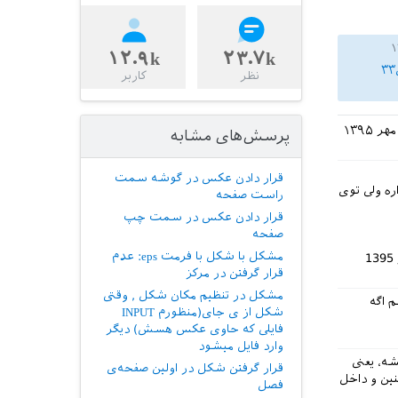
۱۲.۹k
۲۳.۷k
نظر
کاربر
پرسش‌های مشابه
قرار دادن عکس در گوشه سمت
ره ولی توی
راست صفحه
قرار دادن عکس در سمت چپ
صفحه
مشکل با شکل با فرمت eps: عدم
قرار گرفتن در مرکز
مشکل در تنظیم مکان شکل , وقتی
م اگه
شکل از ی جای(منظورم INPUT
فایلی که حاوی عکس هسش) دیگر
وارد فایل میشود
شه، یعنی
قرار گرفتن شکل در اولین صفحه‌ی
 امکانش نیست که عکس رو با فرمت pdf تولید کنین و داخل
فصل