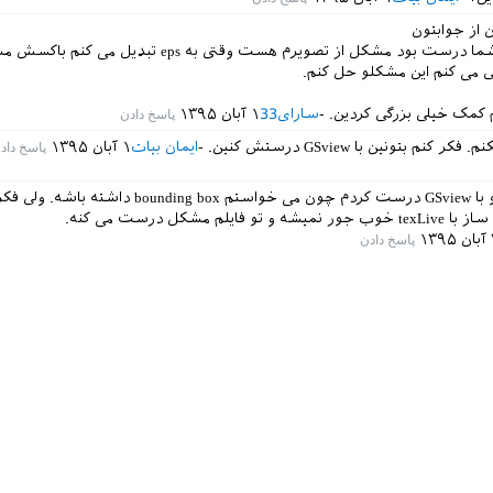
 از جوابتون
اره جواب شما درست بود مشکل از تصویرم هست وقتی به eps تبدیل 
 می کنم این مشکلو حل کنم.
 کمک خیلی بزرگی کردین.
سارای33
۱ آبان ۱۳۹۵
كنم بتونين با GSview درستش كنين.
ایمان بیات
۱ آبان ۱۳۹۵
من این فایلو با GSview درست کردم چون می خواستم bounding box د
۱۳