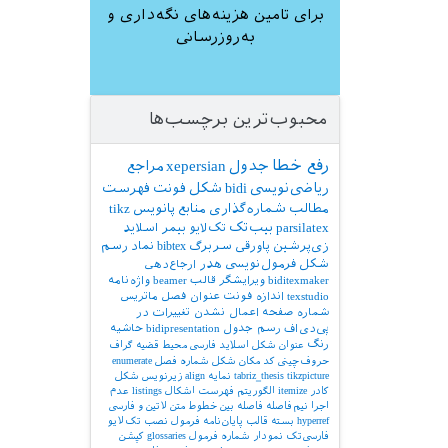
برای تامین هزینه‌های نگه‌داری و
به‌روزرسانی
محبوب‌ترین برچسب‌ها
رفع خطا
جدول
xepersian
مراجع
ریاضی‌نویسی
bidi
شکل
فونت
فهرست
مطالب
شماره‌گذاری
منابع
پانویس
tikz
parsilatex
بیب‌تک
تک‌لایو
بیمر
اسلاید
زی‌پرشین
پاورقی
سربرگ
bibtex
نماد
رسم
شکل
فرمول‌نویسی
هدر
ارجاع‌دهی
biditexmaker
ویرایشگر
قالب
beamer
واژه‌نامه
texstudio
اندازه فونت
عنوان فصل
ماتریس
شماره صفحه
اعمال نشدن تغییرات در
پی‌دی‌اف
رسم جدول
bidipresentation
حاشیه
رنگ
عنوان شکل
اسلاید فارسی
محیط قضیه
گراف
حروف‌چینی کد
مکان شکل
شماره فصل
enumerate
tikzpicture
tabriz_thesis
نمایه
align
زیرنویس شکل
کادر
itemize
الگوریتم
فهرست اشکال
listings
عدم
اجرا
نیم‌فاصله
فاصله بین خطوط
متن لاتین و فارسی
hyperref
بسته
قالب پایان‌نامه
فرمول
نصب تک‌لایو
فارسی‌تک
نمودار
شماره فرمول
glossaries
کپشن