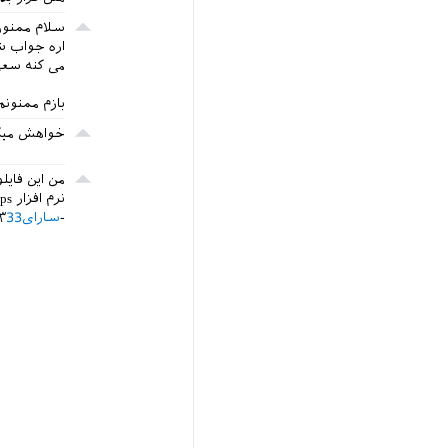
سلام ممنون
می کنه سعی
بازم ممنونم
خواهش ميكنم. فكر 
نرم افزار ps ساز با texLive خوب جور نمیشه و تو فایلم مشکل درست می کنه.
سارای33
۳ آبان ۹۵