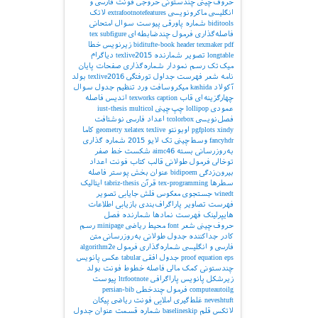
حروف‌چینی چندستونی
خروجی
فونت فارسی و
انگلیسی
ماکرونویسی
extrafootnotefeatures
لاتک
biditools
شماره پاورقی
پیوست‌
سوال امتحانی
فاصله‌گذاری
فرمول چندضابطه‌ای
subfigure
tex
pdf
texmaker
header
biditufte-book
زیرنویس
خطا
longtable
تصویر
شمارنده
texlive2015
دیاگرام
میک‌تک
رسم نمودار
شماره‌گذاری صفحات
پایان
نامه
شعر
فهرست جداول
تورفتگی
texlive2016
بولد
آکولاد
kashida
میکروسافت ورد
تنظیم جدول
سوال
چهارگزینه‌ای
قاب
caption
texworks
اندیس
فاصله
عمودی
lollipop
چپ‌چینی
multicol
iust-thesis
فصل‌نویسی
tcolorbox
اعداد فارسی
نوشتافت
xindy
pgfplots
اوبونتو
texlive
xelatex
geometry
کاما
fancyhdr
وسط‌چینی
تک لایو 2015
شماره گذاری
به‌روزرسانی بسته
aimc46
شکست خط
صفر
توخالی
فرمول طولانی
قالب کتاب
فونت اعداد
بیرون‌زدگی
bidipoem
عنوان بخش
پوستر
فاصله
سطرها
tex-programming
قرآن
tabriz-thesis
ایتالیک
winedt
جستجوی معکوس
فلش
جایابی تصویر
فهرست تصاویر
پاراگراف‌بندی
بازیابی اطلاعات
هایپرلینک
فهرست نمادها
شمارنده فصل
حروف‌چینی شعر
font
محیط ریاضی
minipage
رسم
کادر
جداکننده
جدول طولانی
به‌روزرسانی
متن
فارسی و انگلیسی
شماره‌گذاری فرمول
algorithm2e
eps
equation
proof
جدول افقی
tabular
عکس
پانویس
چندستونی
کمک مالی
فاصله خطوط
فونت بولد
زیرشکل
پانویس پاراگرافی
ltrfootnote
پیوست
computeautoilg
فرمول چندخطی
persian-bib
neveshtuft
غلط‌گیری املایی
فونت ریاضی
پیکان
لاتکس
قلم
baselineskip
شماره قسمت
عنوان جدول