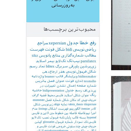
به‌روزرسانی
محبوب‌ترین برچسب‌ها
رفع خطا
جدول
xepersian
مراجع
ریاضی‌نویسی
bidi
شکل
فونت
فهرست
مطالب
شماره‌گذاری
منابع
پانویس
tikz
parsilatex
بیب‌تک
تک‌لایو
بیمر
اسلاید
زی‌پرشین
پاورقی
سربرگ
bibtex
نماد
رسم
شکل
فرمول‌نویسی
هدر
ارجاع‌دهی
biditexmaker
ویرایشگر
قالب
beamer
واژه‌نامه
texstudio
اندازه فونت
عنوان فصل
ماتریس
شماره صفحه
اعمال نشدن تغییرات در
پی‌دی‌اف
رسم جدول
bidipresentation
حاشیه
رنگ
عنوان شکل
اسلاید فارسی
محیط قضیه
گراف
حروف‌چینی کد
مکان شکل
شماره فصل
enumerate
tikzpicture
tabriz_thesis
نمایه
align
زیرنویس شکل
کادر
itemize
الگوریتم
فهرست اشکال
listings
عدم
اجرا
نیم‌فاصله
فاصله بین خطوط
متن لاتین و فارسی
hyperref
بسته
قالب پایان‌نامه
فرمول
نصب تک‌لایو
فارسی‌تک
نمودار
شماره فرمول
glossaries
کپشن
حروف‌چینی چندستونی
خروجی
فونت فارسی و
انگلیسی
ماکرونویسی
extrafootnotefeatures
لاتک