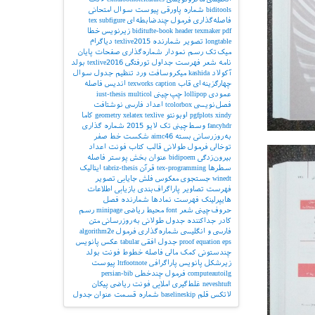
biditools
شماره پاورقی
پیوست‌
سوال امتحانی
فاصله‌گذاری
فرمول چندضابطه‌ای
subfigure
tex
pdf
texmaker
header
biditufte-book
زیرنویس
خطا
longtable
تصویر
شمارنده
texlive2015
دیاگرام
میک‌تک
رسم نمودار
شماره‌گذاری صفحات
پایان
نامه
شعر
فهرست جداول
تورفتگی
texlive2016
بولد
آکولاد
kashida
میکروسافت ورد
تنظیم جدول
سوال
چهارگزینه‌ای
قاب
caption
texworks
اندیس
فاصله
عمودی
lollipop
چپ‌چینی
multicol
iust-thesis
فصل‌نویسی
tcolorbox
اعداد فارسی
نوشتافت
xindy
pgfplots
اوبونتو
texlive
xelatex
geometry
کاما
fancyhdr
وسط‌چینی
تک لایو 2015
شماره گذاری
به‌روزرسانی بسته
aimc46
شکست خط
صفر
توخالی
فرمول طولانی
قالب کتاب
فونت اعداد
بیرون‌زدگی
bidipoem
عنوان بخش
پوستر
فاصله
سطرها
tex-programming
قرآن
tabriz-thesis
ایتالیک
winedt
جستجوی معکوس
فلش
جایابی تصویر
فهرست تصاویر
پاراگراف‌بندی
بازیابی اطلاعات
هایپرلینک
فهرست نمادها
شمارنده فصل
حروف‌چینی شعر
font
محیط ریاضی
minipage
رسم
کادر
جداکننده
جدول طولانی
به‌روزرسانی
متن
فارسی و انگلیسی
شماره‌گذاری فرمول
algorithm2e
eps
equation
proof
جدول افقی
tabular
عکس
پانویس
چندستونی
کمک مالی
فاصله خطوط
فونت بولد
زیرشکل
پانویس پاراگرافی
ltrfootnote
پیوست
computeautoilg
فرمول چندخطی
persian-bib
neveshtuft
غلط‌گیری املایی
فونت ریاضی
پیکان
لاتکس
قلم
baselineskip
شماره قسمت
عنوان جدول