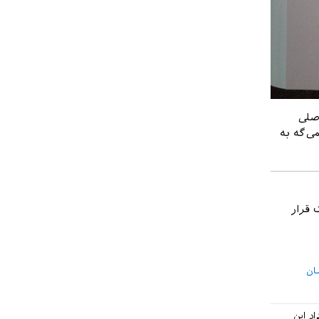
صلی
ی‌گه به
یت قرار
ان
رای اعداد این