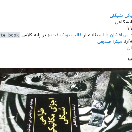
کی شیگلی‏
انشگاهی
امن‌افشان
با استفاده از
قالب نوشتافت
و بر پایه کلاس
fte-book
آرا:
میترا صدیقی
ب