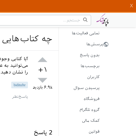
تمامی فعالیت‌ها
چه کتاب‌هایی با کلاف biditufte ح
پرسش‌ها
بدون پاسخ
آیا کتابی وجود
می‌توانید به 
برچسب‌ها
+۱
را نشان دهید.
کاربران
biditufte
۶.۹k
بازدید
پرسیدن سوال
فروشگاه
گروه تلگرام
کمک مالی
2
پاسخ
قوانین