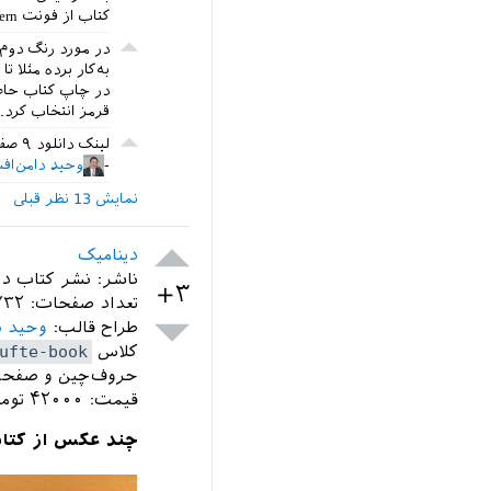
کتاب از فونت persian modern استفاده کردیم.
در مورد رنگ دوم 
به‌کار برده مثلا 
در چاپ کتاب حاض
قرمز انتخاب کرد.
لینک دانلود ۹ صفحه از کتاب رو با رنگ آبی و کیفیت خوب در آخر پاسخ گذاشتم.
وحید دامن‌اف
نمایش 13 نظر قبلی
دینامیک‏
ناشر: نشر کتاب د
+۳
تعداد صفحات: ۷۳۲
طراح قالب:
وحید د
کلاس
ufte-book
حروف‌چین و صفحه‌
قیمت: ۴۲۰۰۰ تومان
چند عکس از کتا