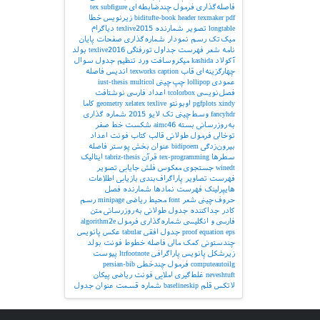
فاصله‌گذاری
فرمول چندضابطه‌ای
subfigure
tex
pdf
texmaker
header
biditufte-book
زیرنویس
خطا
longtable
تصویر
شمارنده
texlive2015
دیاگرام
میک‌تک
رسم نمودار
شماره‌گذاری صفحات
پایان
نامه
شعر
فهرست جداول
تورفتگی
texlive2016
بولد
آکولاد
kashida
میکروسافت ورد
تنظیم جدول
سوال
چهارگزینه‌ای
قاب
caption
texworks
اندیس
فاصله
عمودی
lollipop
چپ‌چینی
multicol
iust-thesis
فصل‌نویسی
tcolorbox
اعداد فارسی
نوشتافت
xindy
pgfplots
اوبونتو
texlive
xelatex
geometry
کاما
fancyhdr
وسط‌چینی
تک لایو 2015
شماره گذاری
به‌روزرسانی بسته
aimc46
شکست خط
صفر
توخالی
فرمول طولانی
قالب کتاب
فونت اعداد
بیرون‌زدگی
bidipoem
عنوان بخش
پوستر
فاصله
سطرها
tex-programming
قرآن
tabriz-thesis
ایتالیک
winedt
جستجوی معکوس
فلش
جایابی تصویر
فهرست تصاویر
پاراگراف‌بندی
بازیابی اطلاعات
هایپرلینک
فهرست نمادها
شمارنده فصل
حروف‌چینی شعر
font
محیط ریاضی
minipage
رسم
کادر
جداکننده
جدول طولانی
به‌روزرسانی
متن
فارسی و انگلیسی
شماره‌گذاری فرمول
algorithm2e
eps
equation
proof
جدول افقی
tabular
عکس
پانویس
چندستونی
کمک مالی
فاصله خطوط
فونت بولد
زیرشکل
پانویس پاراگرافی
ltrfootnote
پیوست
computeautoilg
فرمول چندخطی
persian-bib
neveshtuft
غلط‌گیری املایی
فونت ریاضی
پیکان
لاتکس
قلم
baselineskip
شماره قسمت
عنوان جدول