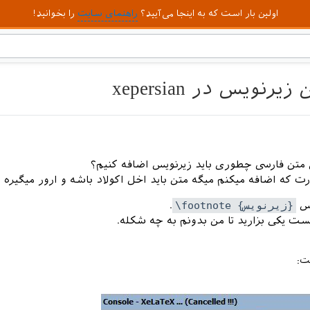
اولین بار است که به اینجا می‌آیید؟
راهنمای سایت
را بخوانید!
ویس در xepersian
متن فارسی چطوری باید زیرنویس اضافه کنیم؟
ت که اضافه میکنم میگه متن باید اخل اکولاد باشه و ارور میگیره ا
یس
\footnote {زیرنویس}
.
ت یکی بزارید تا من بدونم به چه شکله.
ت: