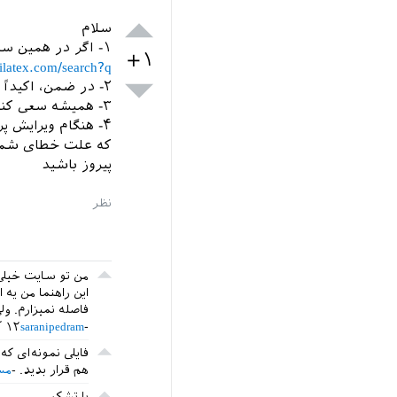
سلام
۱- اگر در همین سایت جستجو کنید می‌تونید مثال‌های مختلفی برای زیرنویس پیدا کنید. مثلاً
+۱
a.parsilatex.com/search?q
۲- در ضمن، اکیداً توصیه می‌کنم راهنمای بسته‌های
۳- همیشه سعی کنید فایل کمینه و در صورت لزوم فایل
۴- هنگام ویرایش پرسش شما متوجه شدم که شما بین
که علت خطای شما 
پیروز باشید
من تو سایت خیلی 
این راهنما من یه 
فاصله نمیزارم. و
saranipedram
۱۲ آذر ۱۳۹۵
هم قرار بدید.
مس
با تشکر