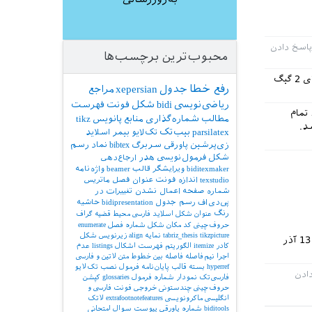
محبوب‌ترین برچسب‌ها
بله. همین چند روز پیش نسخه اخرشو از سایت گرفتم. نسخه 2016 بود گمونم.حجمش هم بالای 2 گیگ
رفع خطا
جدول
xepersian
مراجع
ریاضی‌نویسی
bidi
شکل
فونت
فهرست
باید تمام
مطالب
شماره‌گذاری
منابع
پانویس
tikz
د.
parsilatex
بیب‌تک
تک‌لایو
بیمر
اسلاید
زی‌پرشین
پاورقی
سربرگ
bibtex
نماد
رسم
شکل
فرمول‌نویسی
هدر
ارجاع‌دهی
biditexmaker
ویرایشگر
قالب
beamer
واژه‌نامه
texstudio
اندازه فونت
عنوان فصل
ماتریس
شماره صفحه
اعمال نشدن تغییرات در
پی‌دی‌اف
رسم جدول
bidipresentation
حاشیه
رنگ
عنوان شکل
اسلاید فارسی
محیط قضیه
گراف
حروف‌چینی کد
مکان شکل
شماره فصل
enumerate
tikzpicture
tabriz_thesis
نمایه
align
زیرنویس شکل
13 آذر
کادر
itemize
الگوریتم
فهرست اشکال
listings
عدم
اجرا
نیم‌فاصله
فاصله بین خطوط
متن لاتین و فارسی
hyperref
بسته
قالب پایان‌نامه
فرمول
نصب تک‌لایو
فارسی‌تک
نمودار
شماره فرمول
glossaries
کپشن
حروف‌چینی چندستونی
خروجی
فونت فارسی و
انگلیسی
ماکرونویسی
extrafootnotefeatures
لاتک
biditools
شماره پاورقی
پیوست‌
سوال امتحانی