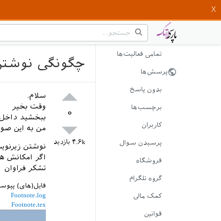
تمامی فعالیت‌ها
چگونگی نوشتن زیرن
پرسش‌ها
بدون پاسخ
سلام.
وقت بخیر
برچسب‌ها
۰
ببخشید داخل 
کاربران
من به این صور
۴.۶k
بازدید
پرسیدن سوال
نوشتن زیرنو
اگر امکانش هس
فروشگاه
تشکر فراوان
گروه تلگرام
فایل(های) پیوس
Footnote.log
کمک مالی
Footnote.tex
قوانین