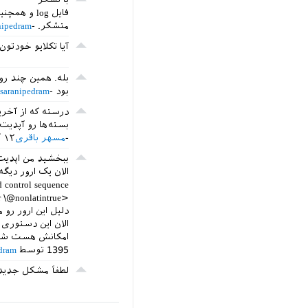
فایل log و همچنین یک اسکرین از ارور رو گذاشتم.
متشکر.
nipedram
آیا تکلایو خودتو
بود
saranipedram
بسته‌ها رو آپدیت 
مسهر باقری
۱۲ آذر ۱۳۹۵
ببخشید من اپدیت 
الان یک ارور دیگه 
d control sequence
<argumants> ... \\@nonlatinfalse \or \@nonlatintrue
دلیل این ارور رو 
الان این دستوری 
امکانش هست شما هم یه فایل tex بزارید مال 
1395
توسط
dram
لطفاً مشکل جدید