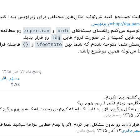
http://q=زیرنویس
bidi
و
xepersian
رو مطالعه ف
log
رو قرار بدید.
\footnote
و
{}
فاصله قرار
می‌تونه همین موضوع باشه.
پاسخ داد
۱۲ آذر ۱۳۹۵
مسهر باقر
۴.۷k
گشتم. پیدا نکردم.
انگلیسی دیدم فقط. فارسی هم داره؟
لی مشکل میگیره. الان یه فایل تک اضافه کردم بی زحمت اشکالشو بهم میگید؟
هر باقری
۱۲ آذر ۱۳۹۵