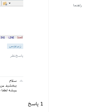
راهنما
زیرنویس
سلام
ببخشید من ی
میشه لطفا ب
1
پاسخ