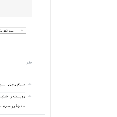
سلام مجدد، بسی
دویست را اشتباه
صفحﮥ دوﯾﺼﺪم