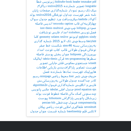
pdf
texmaker
header
biditufte-book
زیرنویس
خطا
longtable
تصویر
شمارنده
texlive2015
دیاگرام
میک‌تک
رسم نمودار
شماره‌گذاری صفحات
پایان
نامه
شعر
فهرست جداول
تورفتگی
texlive2016
بولد
آکولاد
kashida
میکروسافت ورد
تنظیم جدول
سوال
چهارگزینه‌ای
قاب
caption
texworks
اندیس
فاصله
عمودی
lollipop
چپ‌چینی
multicol
iust-thesis
فصل‌نویسی
tcolorbox
اعداد فارسی
نوشتافت
xindy
pgfplots
اوبونتو
texlive
xelatex
geometry
کاما
fancyhdr
وسط‌چینی
تک لایو 2015
شماره گذاری
به‌روزرسانی بسته
aimc46
شکست خط
صفر
توخالی
فرمول طولانی
قالب کتاب
فونت اعداد
بیرون‌زدگی
bidipoem
عنوان بخش
پوستر
فاصله
سطرها
tex-programming
قرآن
tabriz-thesis
ایتالیک
winedt
جستجوی معکوس
فلش
جایابی تصویر
فهرست تصاویر
پاراگراف‌بندی
بازیابی اطلاعات
هایپرلینک
فهرست نمادها
شمارنده فصل
حروف‌چینی شعر
font
محیط ریاضی
minipage
رسم
کادر
جداکننده
جدول طولانی
به‌روزرسانی
متن
فارسی و انگلیسی
شماره‌گذاری فرمول
algorithm2e
eps
equation
proof
جدول افقی
tabular
عکس
پانویس
چندستونی
کمک مالی
فاصله خطوط
فونت بولد
زیرشکل
پانویس پاراگرافی
ltrfootnote
پیوست
computeautoilg
فرمول چندخطی
persian-bib
neveshtuft
غلط‌گیری املایی
فونت ریاضی
پیکان
لاتکس
قلم
baselineskip
شماره قسمت
عنوان جدول