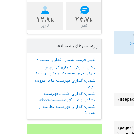
۱۲.۹k
۲۳.۷k
نظر
کاربر
حد
پرسش‌های مشابه
تغییر فرمت شماره گذاری صفحات
مکان نمایش شماره گذاریهای
حرفی برای صفحات اولیه پایان نامه
شماره گذاری فهرست ها با حروف
ابجد
شماره گذاری اشتباه فهرست
مطالب با دستور addcontentsline
شماره گذاری فهرست مطالب از
عدد 1
\pagest
\fancyh