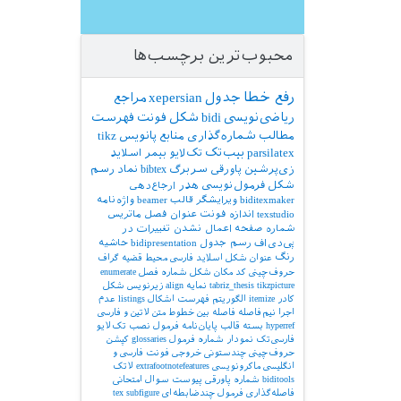
محبوب‌ترین برچسب‌ها
رفع خطا
جدول
xepersian
مراجع
ریاضی‌نویسی
bidi
شکل
فونت
فهرست
مطالب
شماره‌گذاری
منابع
پانویس
tikz
parsilatex
بیب‌تک
تک‌لایو
بیمر
اسلاید
زی‌پرشین
پاورقی
سربرگ
bibtex
نماد
رسم
شکل
فرمول‌نویسی
هدر
ارجاع‌دهی
biditexmaker
ویرایشگر
قالب
beamer
واژه‌نامه
texstudio
اندازه فونت
عنوان فصل
ماتریس
شماره صفحه
اعمال نشدن تغییرات در
پی‌دی‌اف
رسم جدول
bidipresentation
حاشیه
رنگ
عنوان شکل
اسلاید فارسی
محیط قضیه
گراف
حروف‌چینی کد
مکان شکل
شماره فصل
enumerate
tikzpicture
tabriz_thesis
نمایه
align
زیرنویس شکل
کادر
itemize
الگوریتم
فهرست اشکال
listings
عدم
اجرا
نیم‌فاصله
فاصله بین خطوط
متن لاتین و فارسی
hyperref
بسته
قالب پایان‌نامه
فرمول
نصب تک‌لایو
فارسی‌تک
نمودار
شماره فرمول
glossaries
کپشن
حروف‌چینی چندستونی
خروجی
فونت فارسی و
انگلیسی
ماکرونویسی
extrafootnotefeatures
لاتک
biditools
شماره پاورقی
پیوست‌
سوال امتحانی
فاصله‌گذاری
فرمول چندضابطه‌ای
subfigure
tex