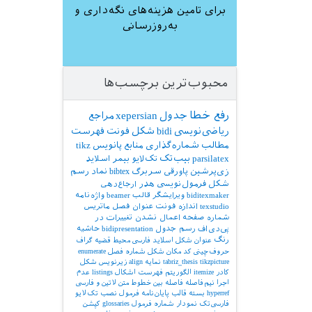
برای تامین هزینه‌های نگه‌داری و
به‌روزرسانی
محبوب‌ترین برچسب‌ها
رفع خطا
جدول
xepersian
مراجع
ریاضی‌نویسی
bidi
شکل
فونت
فهرست
مطالب
شماره‌گذاری
منابع
پانویس
tikz
parsilatex
بیب‌تک
تک‌لایو
بیمر
اسلاید
زی‌پرشین
پاورقی
سربرگ
bibtex
نماد
رسم
شکل
فرمول‌نویسی
هدر
ارجاع‌دهی
biditexmaker
ویرایشگر
قالب
beamer
واژه‌نامه
texstudio
اندازه فونت
عنوان فصل
ماتریس
شماره صفحه
اعمال نشدن تغییرات در
پی‌دی‌اف
رسم جدول
bidipresentation
حاشیه
رنگ
عنوان شکل
اسلاید فارسی
محیط قضیه
گراف
حروف‌چینی کد
مکان شکل
شماره فصل
enumerate
tikzpicture
tabriz_thesis
نمایه
align
زیرنویس شکل
کادر
itemize
الگوریتم
فهرست اشکال
listings
عدم
اجرا
نیم‌فاصله
فاصله بین خطوط
متن لاتین و فارسی
hyperref
بسته
قالب پایان‌نامه
فرمول
نصب تک‌لایو
فارسی‌تک
نمودار
شماره فرمول
glossaries
کپشن