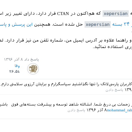
ه
xepersian
که هم‌اکنون در CTAN قرار دارد، دارای تغییر زیر است.
ه
xepersian
حل شده است. همچنین
این پرسش و پاس
ر فایل README و راهنما علاوه بر آدرس ایمیل من، شماره تلفن من نیز قرار دارد. ل
ی استفاده نمائید.
پاسخ داد
۸ آذر ۱۳۹۶
وفا
۲۶.۵k
 کاربران پارسی‌لاتک را تنها نگذاشتید سپاسگزارم و برایتان آرزوی سلامتی دارم.
از زحمات بی دریغ شما. انشالله شاهد توسعه و پیشرفت بسته‌های فوق باشیم
mohammad_rah
۸ آذر ۱۳۹۶