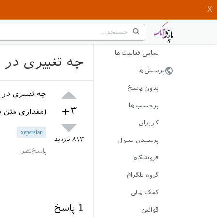
تمامی فعالیت‌ها
چه تغییری در نسخه 19.4 بسته xepersian
پرسش‌ها
بدون پاسخ
چه تغییری در
برچسب‌ها
+۳
(مقداری متن بیشتر
کاربران
xepersian
۸۱۳
بازدید
پرسیدن سوال
فروشگاه
گروه تلگرام
کمک مالی
1
پاسخ
قوانین