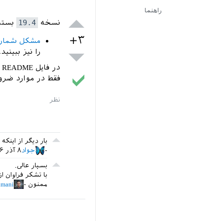
راهنما
نسخه
19.4
بست
+۳
مشکل شمار ۳۴ بست
را نیز ببینید.
د
فقط در موارد ضرور
بار دیگر از اینکه
جواد
۸ آذر ۱۳۹۶
بسیار عالی.
با تشکر فراوان 
ممنون
mani