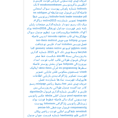
حروف‌چینی چندستونی
خروجی
فونت فارسی و
انگلیسی
ماکرونویسی
extrafootnotefeatures
لاتک
biditools
شماره پاورقی
پیوست‌
سوال امتحانی
فاصله‌گذاری
فرمول چندضابطه‌ای
subfigure
tex
pdf
texmaker
header
biditufte-book
زیرنویس
خطا
longtable
تصویر
شمارنده
texlive2015
دیاگرام
میک‌تک
رسم نمودار
شماره‌گذاری صفحات
پایان
نامه
شعر
فهرست جداول
تورفتگی
texlive2016
بولد
آکولاد
kashida
میکروسافت ورد
تنظیم جدول
سوال
چهارگزینه‌ای
قاب
caption
texworks
اندیس
فاصله
عمودی
lollipop
چپ‌چینی
multicol
iust-thesis
فصل‌نویسی
tcolorbox
اعداد فارسی
نوشتافت
xindy
pgfplots
اوبونتو
texlive
xelatex
geometry
کاما
fancyhdr
وسط‌چینی
تک لایو 2015
شماره گذاری
به‌روزرسانی بسته
aimc46
شکست خط
صفر
توخالی
فرمول طولانی
قالب کتاب
فونت اعداد
بیرون‌زدگی
bidipoem
عنوان بخش
پوستر
فاصله
سطرها
tex-programming
قرآن
tabriz-thesis
ایتالیک
winedt
جستجوی معکوس
فلش
جایابی تصویر
فهرست تصاویر
پاراگراف‌بندی
بازیابی اطلاعات
هایپرلینک
فهرست نمادها
شمارنده فصل
حروف‌چینی شعر
font
محیط ریاضی
minipage
رسم
کادر
جداکننده
جدول طولانی
به‌روزرسانی
متن
فارسی و انگلیسی
شماره‌گذاری فرمول
algorithm2e
eps
equation
proof
جدول افقی
tabular
عکس
پانویس
چندستونی
کمک مالی
فاصله خطوط
فونت بولد
زیرشکل
پانویس پاراگرافی
ltrfootnote
پیوست
computeautoilg
فرمول چندخطی
persian-bib
neveshtuft
غلط‌گیری املایی
فونت ریاضی
پیکان
لاتکس
قلم
baselineskip
شماره قسمت
عنوان جدول