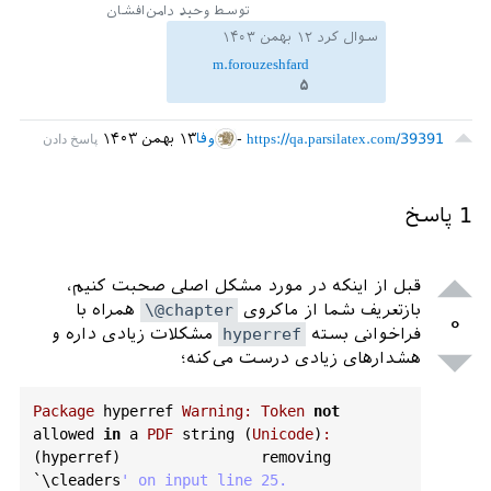
توسط
وحید دامن‌افشان
سوال کرد
۱۲ بهمن ۱۴۰۳
m.forouzeshfard
۵
https://qa.parsilatex.com/39391
وفا
۱۳ بهمن ۱۴۰۳
1
پاسخ
قبل از اینکه در مورد مشکل اصلی صحبت کنیم،
بازتعریف شما از ماکروی
\@chapter
همراه با
۰
فراخوانی بسته
hyperref
مشکلات زیادی داره و
هشدارهای زیادی درست می‌کنه؛
Package
hyperref
Warning
:
Token
not
allowed
in
a
PDF
string
 (
Unicode
)
:
(
hyperref
)                
removing
`\
cleaders
' on input line 25.
