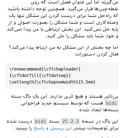
allowed
in
a
PDF
string
 (
Unicode
)
:
می‌گیرند اما این عنوان فصل است که روی
(
hyperref
)                
removing
نقطه‌چین‌ها قرار می‌گیرد. همچنین توجه داشته باشید
`\
hfill
' on input line 25.

که راه‌حل شما برای درست کردن این مشکل تنها یک
وصله‌کاری است و شما مشکل را بصورت اصولی و از
پایه حل نمی‌کنید. این بخش ارتباطی با من پیدا نمی‌کند
[3]

و خود شما باید مشکل را حل کنید.
[4]

فصل 2.

اما چه بخشی از این مشکل به من ارتباط پیدا می‌کند؟
فعال کردن دستورات
Package hyperref Warning: Token not 
allowed in a PDF string (Unicode):

\renewcommand{\cftchapleader}
(hyperref)                removing 
{\cftdotfill{\cftdotsep}}

`\cleaders'
on
input
line
27
.

بی‌تاثیر هستند و هیچ اثری ندارند. این یک باگ بسته
Package
hyperref
Warning
:
Token
not
bidi
هست که توسط سیستم جدید فراخوانی
allowed
in
a
PDF
string
 (
Unicode
)
:
بسته‌ها ایجاد شده.
(
hyperref
)                
removing
 `\
hbox
' 
on input line 27.

این باگ در نسخه
25.2.2
بسته
bidi
درست شده.
برای توضیحات بیشتر
این پرسش و پاسخ
را ببینید.
Package hyperref Warning: Token not 