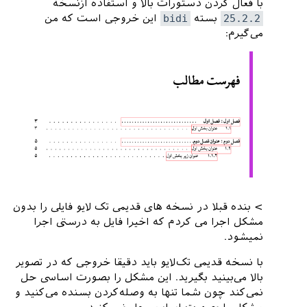
با فعال کردن دستورات بالا و استفاده ازنسخه
allowed in a PDF string (Unicode):

25.2.2
بسته
bidi
این خروجی است که من
(hyperref)                removing `\hss'
می‌گیرم:
on
input
line
27
.

Package
hyperref
Warning
:
Token
not
allowed
in
a
PDF
string
 (
Unicode
)
:
(
hyperref
)                
removing
 `\
hss
' 
on input line 27.

Package hyperref Warning: Token not 
allowed in a PDF string (Unicode):

(hyperref)                removing 
> بنده قبلا در نسخه های قدیمی تک لایو فایلی را بدون
`\hfill'
on
input
line
27
مشکل اجرا می کردم که اخیرا فایل به درستی اجرا
نمیشود.
با نسخه قدیمی تک‌لایو باید دقیقا خروجی که در تصویر
بالا می‌بینید بگیرید. این مشکل را بصورت اساسی حل
نمی‌کند چون شما تنها به وصله‌کردن بسنده می‌کنید و