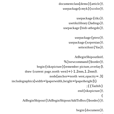
\documentclass[demo]{article}
\usepackage[cmyk]{xcolor}
\usepackage{tikz}
\usetikzlibrary{fadings}
\usepackage{bidi-atbegshi}
\usepackage{ptext}
\usepackage{xepersian}
\settextfont{Yas}
\AtBeginShipoutInit
\newcommand{\border}{%
\begin{tikzpicture}[remember picture,overlay]
\draw (current page.north west)+(-1.2mm,1.2mm)
node[anchor=north west,opacity=.3]
{\includegraphics[width=\paperwidth,height=\paperheight]
{Tazhib}};
\end{tikzpicture}
}
\AtBeginShipout{\AtBeginShipoutAddToBox{\border}}
\begin{document}