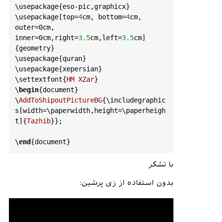
\
usepackage
{
eso
-
pic
,
graphicx
}

\
usepackage
[
top
=
4
cm
, 
bottom
=
4
cm
, 
outer
=0
cm
, 
inner
=0
cm
,
right
=
3.5
cm
,
left
=
3.5
cm
]
{
geometry
}

\
usepackage
{
quran
}

\
usepackage
{
xepersian
}

\
settextfont
{
HM
XZar
}

\
begin
{
document
}

\
AddToShipoutPictureBG
{\
includegraphic
s
[
width
=\
paperwidth
,
height
=\
paperheigh
t
]{
Tazhib
}};

\
end
{
document
با تشکر
بدون استفاده از زی پرشین: