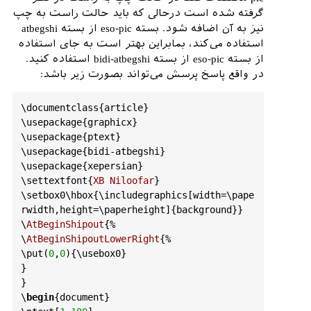
گرفته شده است درحالی که باید حالت راست به چپ
نیز به آن اضافه شود. بسته eso-pic از بسته atbegshi
استفاده می‌کند، بمابراین بهتر است به جای استفاده
از بسته eso-pic از بسته bidi-atbegshi استفاده کنید.
در واقع پاسخ پرسش می‌تواند بصورت زیر باشد:
\
documentclass
{
article
}

\
usepackage
{
graphicx
}

\
usepackage
{
ptext
}

\
usepackage
{
bidi
-
atbegshi
}

\
usepackage
{
xepersian
}

\
settextfont
{
XB
Niloofar
}

\
setbox0
\
hbox
{\
includegraphics
[
width
=\
pape
rwidth
,
height
=\
paperheight
]{
background
}}

\
AtBeginShipout
{%

\
AtBeginShipoutLowerRight
{%

\
put
(
0
,
0
){\
usebox0
}

}

}

\
begin
{
document
}
