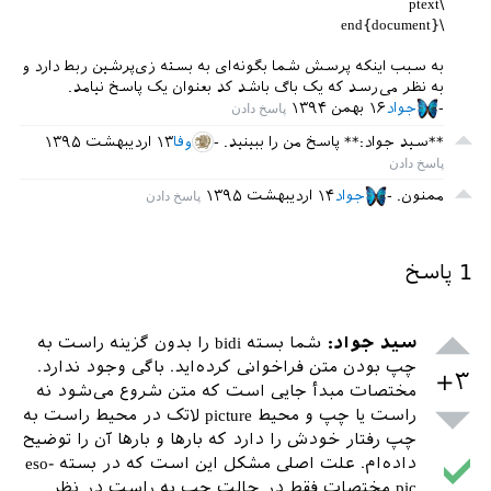
\ptext
\end{document}
به سبب اینکه پرسش شما بگونه‌ای به بسته زی‌پرشین ربط دارد و
به نظر می‌رسد که یک باگ باشد کد بعنوان یک پاسخ نیامد.
جواد
۱۶ بهمن ۱۳۹۴
**سید جواد:** پاسخ من را ببینید.
وفا
۱۳ اردیبهشت ۱۳۹۵
ممنون.
جواد
۱۴ اردیبهشت ۱۳۹۵
1
پاسخ
سید جواد:
شما بسته bidi را بدون گزینه راست به
چپ بودن متن فراخوانی کرده‌اید. باگی وجود ندارد.
+۳
مختصات مبدأ جایی است که متن شروع می‌شود نه
راست یا چپ و محیط picture لاتک در محیط راست به
چپ رفتار خودش را دارد که بارها و بارها آن را توضیح
داده‌ام. علت اصلی مشکل این است که در بسته eso-
pic مختصات فقط در حالت چپ به راست در نظر