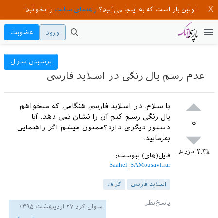
اولین بار است که به اینجا می‌آیید؟
راهنمای سایت
را بخوانید!
ورود
عضویت
پرسیدن سوال
عدم رسم یال رنگی در اسلاید فارسی
با سلام. در اسلاید فارسی هنگامی که میخواهم
یال رنگی رسم کنم آن را نشان نمی دهد. آیا
۰
دستور دیگری دارد؟ممنون میشم اگر راهنمایی
بفرمایید.
۲.۳k
بازدید
فایل(های) پیوست:
Saahel_SAMousavi.rar
اسلاید فارسی
گراف
سوال کرد
۲۷ اردیبهشت ۱۳۹۵