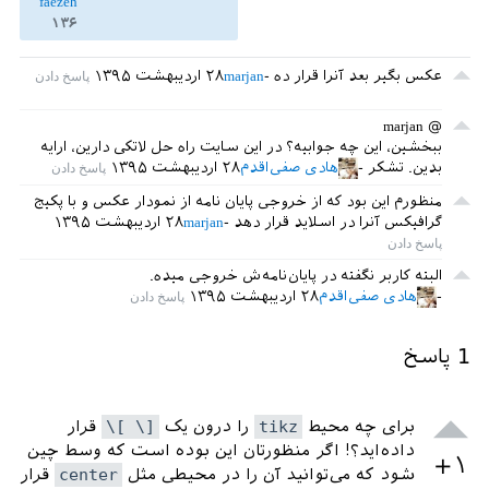
faezeh
۱۳۶
عکس بگیر بعد آنرا قرار ده
marjan
۲۸ اردیبهشت ۱۳۹۵
@ marjan
ببخشین، این چه جوابیه؟ در این سایت راه حل لاتکی دارین، ارایه
بدین. تشکر
هادی صفی‌اقدم
۲۸ اردیبهشت ۱۳۹۵
منظورم این بود که از خروجی پایان نامه از نمودار عکس و با پکیج
گرافیکس آنرا در اسلاید قرار دهد
marjan
۲۸ اردیبهشت ۱۳۹۵
البته کاربر نگفته در پایان‌نامه‌ش خروجی میده.
هادی صفی‌اقدم
۲۸ اردیبهشت ۱۳۹۵
1
پاسخ
برای چه محیط
tikz
را درون یک ‍
\[ \]
قرار
داده‌اید؟! اگر منظورتان این بوده است که وسط چین
+۱
شود که می‌توانید آن را در محیطی مثل
center
قرار