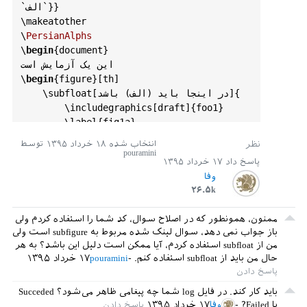
`الف`}}

\
makeatother
\
PersianAlphs
\
begin
{
document
}

این یک آزمایش است

\
begin
{
figure
}[
th
]

[در اینجا باید (الف) باشد]{

subfloat
    \
        \
includegraphics
[
draft
]{
foo1
}

        \
label
{
fig1a
}

    }

انتخاب شده
۱۸ خرداد ۱۳۹۵
توسط
    \
hfill
pouramini
پاسخ داد
۱۷ خرداد ۱۳۹۵
[در اینجا (ب) و اگر شکل سومی 
subfloat
    \
وفا
بود (ج)]{

۲۶.۵k
        \
centering
        \
includegraphics
[
draft
]{
foo2
}

ممنون، همونطور که در اصلاح سوال، کد شما را استفاده کردم ولی
        \
label
{
fig1b
}

باز جواب نمی دهد، سوال لینک شده مربوط به subfigure است ولی
    }

من از subfloat استفاده کردم، آیا ممکن است دلیل این باشد؟ به هر
{رویکرد طراحی به مسئله 
caption
    \
حال من باید از subfloat استفاده کنم.
pouramini
۱۷ خرداد ۱۳۹۵
طبقه‌بندی}

\
end
{
figure
}

باید کار کند. در فایل log شما چه پیغامی ظاهر می‌شود؟ Succeded
\
end
{
document
یا Failed?
وفا
۱۷ خرداد ۱۳۹۵