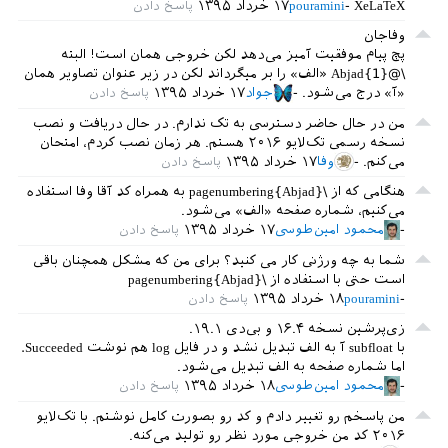
XeLaTeX
pouramini
۱۷ خرداد ۱۳۹۵
وفاجان
پچ پیام موفقیت آمیز می‌دهد لکن خروجی همان است! البته
\@Abjad{1} «الف» را بر ‌میگرداند لکن در زیر عنوان تصاویر همان
«آ» درج می‌شود.
جواد
۱۷ خرداد ۱۳۹۵
من در حال حاضر دسترسی به تک ندارم. در حال دریافت و نصب
نسخه رسمی تک‌لایو ۲۰۱۶ هستم. هر زمان نصب کردم، امتحان
می‌کنم.
وفا
۱۷ خرداد ۱۳۹۵
هنگامی که از \pagenumbering{Abjad} به همراه کد آقا وفا استفاده
می‌کنیم، شماره صفحه «الف» می‌شود.
محمود امین‌طوسی
۱۷ خرداد ۱۳۹۵
شما به چه ورژنی کار می کنید؟ برای من که مشکل همچنان باقی
است حتی با استفاده از \pagenumbering{Abjad}
pouramini
۱۸ خرداد ۱۳۹۵
زی‌پرشین نسخه ۱۶.۴ و بی‌دی ۱۹.۱.
با subfloat آ به الف تبدیل نشد و در فایل log هم نوشت Succeeded.
اما شماره صفحه به الف تبدیل می‌شود.
محمود امین‌طوسی
۱۸ خرداد ۱۳۹۵
من پاسخم رو تغییر دادم و کد رو بصورت کامل نوشتم. با تک‌لایو
۲۰۱۶ کد من خروجی مورد نظر رو تولید می‌کنه.