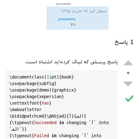
pouramini
]{
foo1
}

سوال کرد
۱۷ خرداد ۱۳۹۵
		\
label
{
fig1a
}

pouramini
	}

۲۱
	\
hfill
[در اینجا (ب) و اگر 
subfloat
	\
شکل سومی بود (ج)]{

1
پاسخ
		\
centering
		\
includegraphics
[
draft
]{
foo2
}

پاسخ پرسشی که لینک کرده‌اید اشتباه است.
		\
label
{
fig1b
}

	}

۰
\
documentclass
[
11
pt
]{
book
}

{رویکرد طراحی به مسئله 
caption
	\
\
usepackage
{
subfig
}

طبقه‌بندی}

\
usepackage
[
demo
]{
graphicx
}

\
end
{
figure
}

\
usepackage
{
xepersian
}

\
end
{
document
\
settextfont
{
Yas
}

\
makeatletter
}{آ}{الف}

@Abjad
{\
@patchcmd
bidi
\
into
 `آ` 
changing
in
Succeeded
{
typeout
{\
`الف`}}

into
 `آ` 
changing
in
Failed
{
typeout
{\