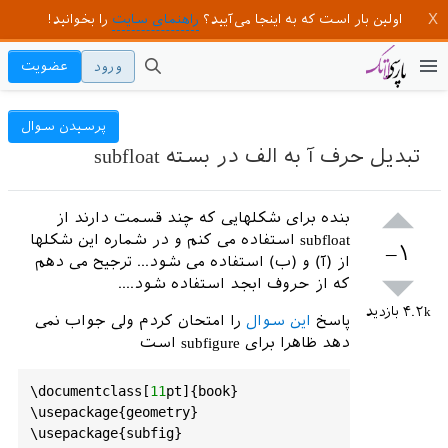
اولین بار است که به اینجا می‌آیید؟
راهنمای سایت
را بخوانید!
ورود
عضویت
پرسیدن سوال
تبدیل حرف آ به الف در بسته subfloat
بنده برای شکلهایی که چند قسمت دارند از
subfloat استفاده می کنم و در شماره این شکلها
–۱
از (آ) و (ب) استفاده می شود... ترجیح می دهم
که از حروف ابجد استفاده شود....
۴.۲k
بازدید
پاسخ
این سوال
را امتحان کردم ولی جواب نمی
دهد ظاهرا برای subfigure است
\
documentclass
[
11
pt
]{
book
}

\
usepackage
{
geometry
}

\
usepackage
{
subfig
}
