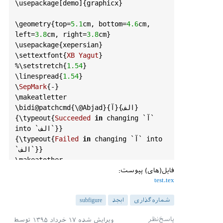
\
usepackage
[
demo
]{
graphicx
}

\
geometry
{
top
=
5.1
cm
, 
bottom
=
4.6
cm
, 
left
=
3.8
cm
, 
right
=
3.8
cm
}

\
usepackage
{
xepersian
}

\
settextfont
{
XB
Yagut
}

%\
setstretch
{
1.54
}

\
linespread
{
1.54
}

\
SepMark
{-}

\
makeatletter
}{آ}{الف}

@Abjad
{\
@patchcmd
bidi
\
 `آ` 
changing
in
Succeeded
{
typeout
{\
 `الف`}}

into
into
 `آ` 
changing
in
Failed
{
typeout
{\
`الف`}}

\
makeatother
\
begin
{
document
}

فایل(های) پیوست:
test.tex
این یک آزمایش است

\
begin
{
figure
}[
th
]

شماره‌گذاری
ابجد
subfigure
[در اینجا باید (الف) 
subfloat
	\
باشد]{

ویرایش شده
۱۷ خرداد ۱۳۹۵
توسط
		\
includegraphics
[
draft