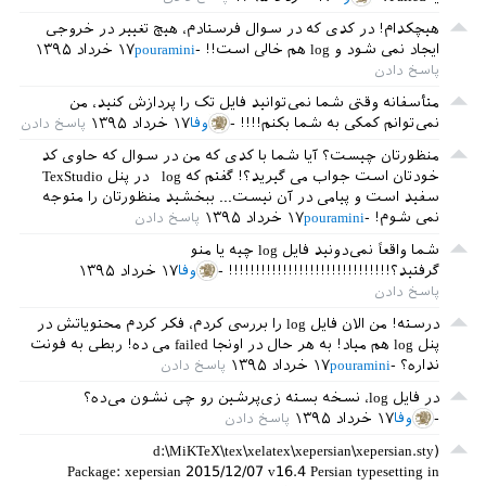
هیچکدام! در کدی که در سوال فرستادم، هیچ تغییر در خروجی
ایجاد نمی شود و log هم خالی است!!
pouramini
۱۷ خرداد ۱۳۹۵
متأسفانه وقتی شما نمی‌توانید فایل تک را پردازش کنید، من
نمی‌توانم کمکی به شما بکنم!!!!
وفا
۱۷ خرداد ۱۳۹۵
منظورتان چیست؟ آیا شما با کدی که من در سوال که حاوی کد
خودتان است جواب می گیرید؟! گفتم که log در پنل TexStudio
سفید است و پیامی در آن نیست... ببخشید منظورتان را متوجه
نمی شوم!
pouramini
۱۷ خرداد ۱۳۹۵
شما واقعاً نمی‌دونید فایل log چیه یا منو
گرفتید؟!!!!!!!!!!!!!!!!!!!!!!!!!!!!!!
وفا
۱۷ خرداد ۱۳۹۵
درسته! من الان فایل log را بررسی کردم، فکر کردم محتویاتش در
پنل log هم میاد! به هر حال در اونجا failed می ده! ربطی به فونت
نداره؟
pouramini
۱۷ خرداد ۱۳۹۵
در فایل log، نسخه بسته زی‌پرشین رو چی نشون می‌ده؟
وفا
۱۷ خرداد ۱۳۹۵
(d:\MiKTeX\tex\xelatex\xepersian\xepersian.sty
Package: xepersian 2015/12/07 v16.4 Persian typesetting in