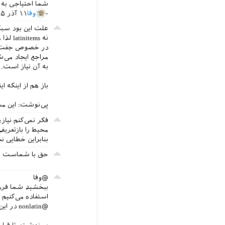
شما احتیاجی به دو جفت \makeatletter و \keatother
وفا
۱۱ آذر ۱۳۹۵
نه latinitems لذا مجبور بودم که آن متغییر را فالس کنم تا مشکل حل شود.
مراجع ایجاد می‌ش
به آن نیاز است.
باز هم از اینکه 
پی‌نوشت: این م
بنابراین خطایی ن
حق با شماست و 
@وفا
استفاده می‌کنی
@nonlatin در این محیط false باشد زیرا که در این محیط چیز غیر لاتینی نخواهیم داشت.