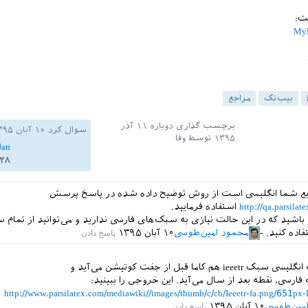
ت:
MyB
بیب‌تک
مراجع
برچسب گذاری دوباره
۱۱ آذر
سوال کرد
۱۰ آبان ۱۳۹۵
۱۳۹۵
توسط
وفا
Jan
۲۸
نابع شما انگلیسی است از روش توضیح داده شده در پاسخ پرسش
http://qa.parsila
استفاده فرمایید.
اشید که در این حالت نیازی به سبک‌های فارسی ندارید و می‌توانید از تمام 
فاده کنید.
محمود امین‌طوسی
۱۰ آبان ۱۳۹۵
http://www.parsilatex.com/mediawiki//images/thumb/c/cb/Ieeetr-fa.png/651px-I
مین‌طوسی
۱۰ آبان ۱۳۹۵