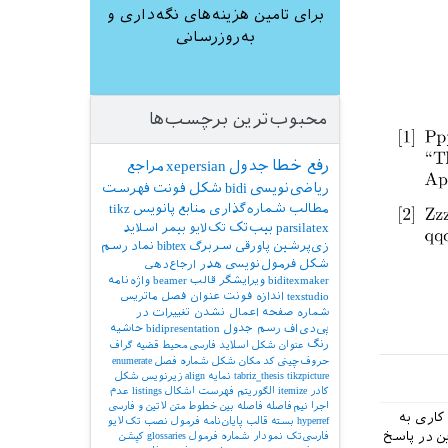
برای تامین هزینه‌های نگه‌داری و
به‌روزرسانی
محبوب‌ترین برچسب‌ها
رفع خطا
جدول
xepersian
مراجع
ریاضی‌نویسی
bidi
شکل
فونت
فهرست
مطالب
شماره‌گذاری
منابع
پانویس
tikz
parsilatex
بیب‌تک
تک‌لایو
بیمر
اسلاید
زی‌پرشین
پاورقی
سربرگ
bibtex
نماد
رسم
شکل
فرمول‌نویسی
هدر
ارجاع‌دهی
biditexmaker
ویرایشگر
قالب
beamer
واژه‌نامه
texstudio
اندازه فونت
عنوان فصل
ماتریس
شماره صفحه
اعمال نشدن تغییرات در
پی‌دی‌اف
رسم جدول
bidipresentation
حاشیه
رنگ
عنوان شکل
اسلاید فارسی
محیط قضیه
گراف
حروف‌چینی کد
مکان شکل
شماره فصل
enumerate
tikzpicture
tabriz_thesis
نمایه
align
زیرنویس شکل
کادر
itemize
الگوریتم
فهرست اشکال
listings
عدم
اجرا
نیم‌فاصله
فاصله بین خطوط
متن لاتین و فارسی
این مشکل از زی‌پرشین نیست بنابراین برچسب xepersian-bug را پاک کردم. محیط LTRbibitems کاری به
hyperref
بسته
قالب پایان‌نامه
فرمول
نصب تک‌لایو
 از این در پاسخ
فارسی‌تک
نمودار
شماره فرمول
glossaries
کپشن