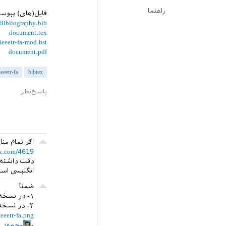
راهنما
فایل(های) پیوس
ibliography.bib
document.tex
ieeetr-fa-mod.bst
document.pdf
ieeetr-fa
bibtex
اگر تمام م
tex.com/4619
دقت داشته ب
انگلیسی است
ضمناً
۱- در نسخه انگلیسی سبک ieeetr هم کاما قبل از جفت کوتیشن می‌آید و
۲- در نسخه فارسی، نقطه بعد از سال می‌آید. این خروجی را ببینید:
eeetr-fa.png
محمود ا