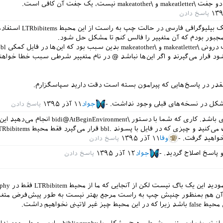
ma نیست، یک جفت آن کافی است.
علت این بود سبک بیلیوگرافی فارسی در حالت
ود قرار می‌گیرند و اگر این‌ها نباشد @ در نام متغییر شرطی سبب خطا خواهن
اینقدر در پاسخ‌هایی که پیرامون بسته است دقت دارید سپاسگزارم.
شکل در نسخه‌های قبلی وجود نداشت.
جواد
۱۱ آذر ۱۳۹۵
فکر نمی‌کنم نیازی باشد. کاری که شما با دستور \BeginEnvironment
خواهید گرفت.
وفا
۱۱ آذر ۱۳۹۵
پاسخ اصلاح گردید.
جواد
۱۲ آذر ۱۳۹۵
ببخشید شما فرمودید این یک ب
م آن هم بمنظور چنیش چپ به راست مرجع بهتر نیست به طور پیش‌فرض متغ