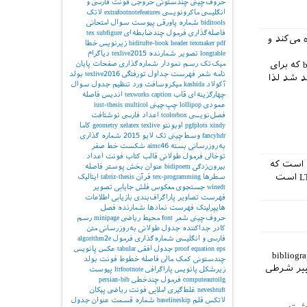
حروف‌چینی چندستونی
خروجی
فونت فارسی و
انگلیسی
ماکرونویسی
extrafootnotefeatures
لاتک
biditools
شماره پاورقی
پیوست‌
سوال امتحانی
فاصله‌گذاری
فرمول چندضابطه‌ای
subfigure
tex
 چپ به راست از این محیط LTRbibitems استفاده می‌کند و
pdf
texmaker
header
biditufte-book
زیرنویس
خطا
longtable
تصویر
شمارنده
texlive2015
دیاگرام
در خصوص جفت درونی \makeatletter و \makeatother بدین سبب بود که این‌ها در فایل کمکی bbl که برای
میک‌تک
رسم نمودار
شماره‌گذاری صفحات
پایان
نامه
شعر
فهرست جداول
تورفتگی
texlive2016
بولد
د شد لذا
آکولاد
kashida
میکروسافت ورد
تنظیم جدول
سوال
چهارگزینه‌ای
قاب
caption
texworks
اندیس
فاصله
عمودی
lollipop
چپ‌چینی
multicol
iust-thesis
فصل‌نویسی
tcolorbox
اعداد فارسی
نوشتافت
xindy
pgfplots
اوبونتو
texlive
xelatex
geometry
کاما
fancyhdr
وسط‌چینی
تک لایو 2015
شماره گذاری
به‌روزرسانی بسته
aimc46
شکست خط
صفر
توخالی
فرمول طولانی
قالب کتاب
فونت اعداد
bidi@At انجام می‌دهید این است که
بیرون‌زدگی
bidipoem
عنوان بخش
پوستر
فاصله
محیط را بازتعریف می‌کنید و چیزی که در فایل با پسوند .bbl قرار می‌گیرد فقط محیط LTRbibitems است
سطرها
tex-programming
قرآن
tabriz-thesis
ایتالیک
winedt
جستجوی معکوس
فلش
جایابی تصویر
فهرست تصاویر
پاراگراف‌بندی
بازیابی اطلاعات
هایپرلینک
فهرست نمادها
شمارنده فصل
حروف‌چینی شعر
font
محیط ریاضی
minipage
رسم
کادر
جداکننده
جدول طولانی
به‌روزرسانی
متن
فارسی و انگلیسی
شماره‌گذاری فرمول
algorithm2e
eps
equation
proof
جدول افقی
tabular
عکس
پانویس
اگ نیست لکن از آنجایی که ما از محیط LTRbibitem فقط در bibliography
چندستونی
کمک مالی
فاصله خطوط
فونت بولد
ییر شرطی
زیرشکل
پانویس پاراگرافی
ltrfootnote
پیوست
computeautoilg
فرمول چندخطی
persian-bib
neveshtuft
غلط‌گیری املایی
فونت ریاضی
پیکان
لاتکس
قلم
baselineskip
شماره قسمت
عنوان جدول