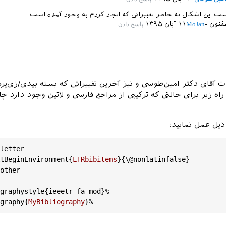
 این اشکال به خاطر تغییراتی که ایجاد کردم به وجود آمده است
فتون
MoJan
۱۱ آبان ۱۳۹۵
ت آقای دکتر امین‌طوسی و نیز آخرین تغییراتی که بسته بیدی/زی‌پر
ه زیر برای حالتی که ترکیبی از مراجع فارسی و لاتین وجود دارد چا
یل عمل نمایید:
letter
tBeginEnvironment
{
LTRbibitems
}{\
@nonlatinfalse
}

other
graphystyle
{
ieeetr
-
fa
-
mod
}%

graphy
{
MyBibliography