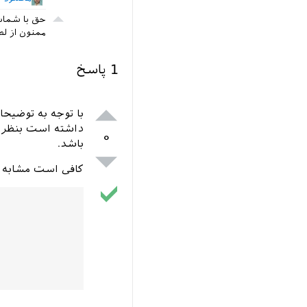
حق با شماست
ممنون از لط
1
پاسخ
با توجه به توضیحا
داشته است بنظر را
۰
باشد.
کافی است مشابه ذ