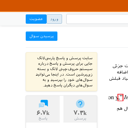
ورود
عضویت
پرسیدن سوال
سایت پرسش و پاسخ پارسی‌لاتک
جایی برای پرسش و پاسخ درباره
 برسم در استایل ieeetr-fa اصلاحات جزئی
سیستم حروف‌چینی لاتک و بسته
اضافه
زی‌پرشین است. در اینجا می‌توانید
ه میاد قبلش
سوال‌های خود را بپرسید و به
سوال‌های دیگران پاسخ دهید.
ل هم
۶.۷k
۷.۳k
پرسش
پاسخ