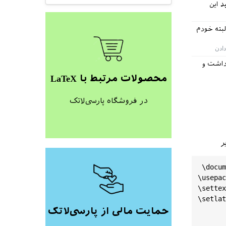
د این
بته خودم
درست بود. منو داشت و
محصولات مرتبط با LaTeX
در فروشگاه پارسی‌لاتک
ر
 \
docum
\
usepac
\
settex
\
setlat
حمایت مالی از پارسی‌لاتک