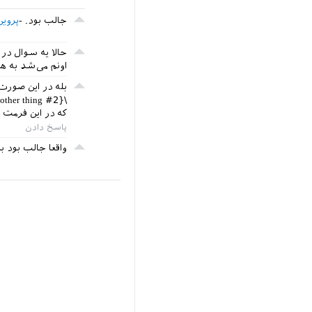
جالب بود.
پروین
حالا یه سوال در
اونم می‌شد به هم
بله در این صورت 
\newcommand{\yourcommand}[2]{something #1 .... some other thing #2}
که در این فرمت #1 یعنی اولین آرگومان و #2 میشه دومین آر
واقعا جالب بود ب