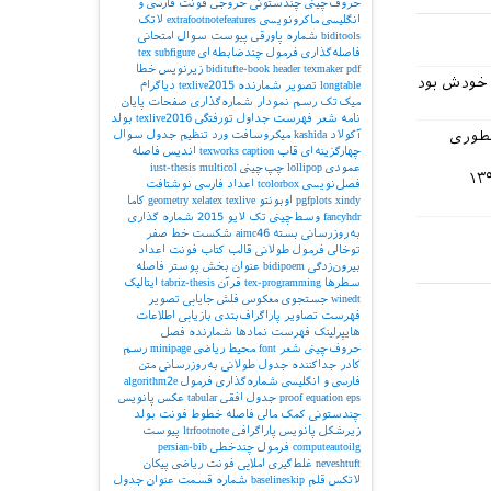
حروف‌چینی چندستونی
خروجی
فونت فارسی و
انگلیسی
ماکرونویسی
extrafootnotefeatures
لاتک
biditools
شماره پاورقی
پیوست‌
سوال امتحانی
فاصله‌گذاری
فرمول چندضابطه‌ای
subfigure
tex
pdf
texmaker
header
biditufte-book
زیرنویس
خطا
ص خودش بود
longtable
تصویر
شمارنده
texlive2015
دیاگرام
میک‌تک
رسم نمودار
شماره‌گذاری صفحات
پایان
نامه
شعر
فهرست جداول
تورفتگی
texlive2016
بولد
آکولاد
kashida
میکروسافت ورد
تنظیم جدول
سوال
ینطوری
چهارگزینه‌ای
قاب
caption
texworks
اندیس
فاصله
عمودی
lollipop
چپ‌چینی
multicol
iust-thesis
فصل‌نویسی
tcolorbox
اعداد فارسی
نوشتافت
xindy
pgfplots
اوبونتو
texlive
xelatex
geometry
کاما
fancyhdr
وسط‌چینی
تک لایو 2015
شماره گذاری
به‌روزرسانی بسته
aimc46
شکست خط
صفر
توخالی
فرمول طولانی
قالب کتاب
فونت اعداد
بیرون‌زدگی
bidipoem
عنوان بخش
پوستر
فاصله
سطرها
tex-programming
قرآن
tabriz-thesis
ایتالیک
winedt
جستجوی معکوس
فلش
جایابی تصویر
فهرست تصاویر
پاراگراف‌بندی
بازیابی اطلاعات
هایپرلینک
فهرست نمادها
شمارنده فصل
حروف‌چینی شعر
font
محیط ریاضی
minipage
رسم
کادر
جداکننده
جدول طولانی
به‌روزرسانی
متن
فارسی و انگلیسی
شماره‌گذاری فرمول
algorithm2e
eps
equation
proof
جدول افقی
tabular
عکس
پانویس
چندستونی
کمک مالی
فاصله خطوط
فونت بولد
زیرشکل
پانویس پاراگرافی
ltrfootnote
پیوست
computeautoilg
فرمول چندخطی
persian-bib
neveshtuft
غلط‌گیری املایی
فونت ریاضی
پیکان
لاتکس
قلم
baselineskip
شماره قسمت
عنوان جدول