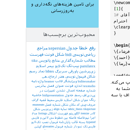
\
newcom
برای تامین هزینه‌های نگه‌داری و
[
1
]{ 

به‌روزرسانی
آقای 
حترام ...
\
clearp
}

محبوب‌ترین برچسب‌ها
\
begin
{
رفع خطا
جدول
xepersian
مراجع
\متن‌نامه{فرشاد}

ریاضی‌نویسی
bidi
شکل
فونت
فهرست
\متن‌نامه{احمد}

مطالب
شماره‌گذاری
منابع
پانویس
tikz
\متن‌نامه{رضا}

parsilatex
بیب‌تک
تک‌لایو
بیمر
اسلاید
زی‌پرشین
پاورقی
سربرگ
bibtex
نماد
رسم
\
end
{
do
شکل
فرمول‌نویسی
هدر
ارجاع‌دهی
biditexmaker
ویرایشگر
قالب
beamer
واژه‌نامه
پ می‌کنه.
texstudio
اندازه فونت
عنوان فصل
ماتریس
شما به
شماره صفحه
اعمال نشدن تغییرات در
اف با سه
پی‌دی‌اف
رسم جدول
bidipresentation
حاشیه
رنگ
عنوان شکل
اسلاید فارسی
محیط قضیه
گراف
حروف‌چینی کد
مکان شکل
شماره فصل
enumerate
tikzpicture
tabriz_thesis
نمایه
align
زیرنویس شکل
کادر
itemize
الگوریتم
فهرست اشکال
listings
عدم
اجرا
نیم‌فاصله
فاصله بین خطوط
متن لاتین و فارسی
hyperref
بسته
قالب پایان‌نامه
فرمول
نصب تک‌لایو
فارسی‌تک
نمودار
شماره فرمول
glossaries
کپشن