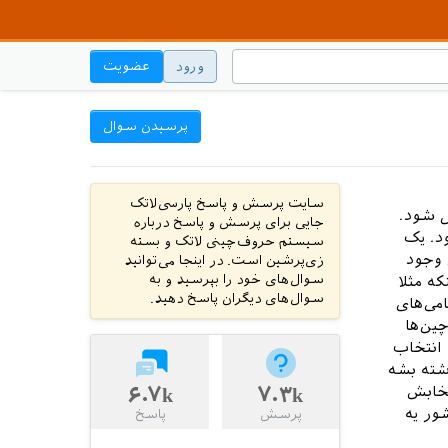
ورود
عضویت
پرسیدن سوال
سایت پرسش و پاسخ پارسی‌لاتک
م که قرار است به ۱۲ نفر ارسال شود.
جایی برای پرسش و پاسخ درباره
د. یک
سیستم حروف‌چینی لاتک و بسته
ین کاری وجود
زی‌پرشین است. در اینجا می‌توانید
سوال‌های خود را بپرسید و به
ه مثلا
سوال‌های دیگران پاسخ دهید.
می‌های
ین‌ها
 انتخاب
ک نامه نوشته بشه
نتخابش
۷.۳k
۶.۷k
ور یه
پرسش
پاسخ