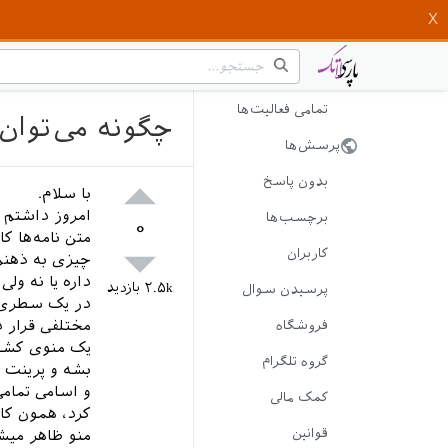
تمامی فعالیت‌ها
چگونه می‌توان
پرسش‌ها
بدون پاسخ
با سلام.
برچسب‌ها
۰
متن نامه‌ها ک
کاربران
داره یا نه ول
۲.۵k
بازدید
پرسیدن سوال
در یک سطری می
مختلفی قرار د
فروشگاه
یک منوی کشوی
گروه تلگرام
کمک مالی
کرد، همون کار
قوانین
منو ظاهر میش