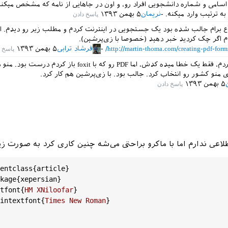
 اسامی و شماره دانشجویی افراد رو،‌ و اون در جاهایی از نامه که مشخص میکنی
به ترتیب وارد میکنه.
نریمان
۵ بهمن ۱۳۹۳
برام جالب شده بود یک جستجویی در اینترنت کردم و مطلب زیر رو دیدم. ال
اگر چک کردید خبر دهید (خصوصا با زی‌پرشین).
http://martin-thoma.com/creating-pdf-forms
فرشاد ترابی
۵ بهمن ۱۳۹۳
من تست کردم، فقط یک خطا میده کدش، اما PDF رو که با foxit باز کردم 
 منو کشور رو انتخاب کرد. جالب بود. با زی‌پرشین هم کار کرد.
۵ بهمن ۱۳۹۳
اعی ندارم اما با ماکرو براحتی می‌شه چنین کاری کرد به صورت زی
entclass
{
article
}

kage
{
xepersian
}

tfont
{
HM
XNiloofar
}

intextfont
{
Times
New
Roman
}
