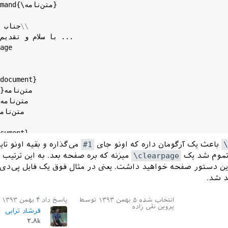
{\متن‌نامه}

mand
#1\\
جناب 
با سلام و تقدیم ا

age
document
}

cument
باعث یک آرگومان داره که اونو جای
#1
می‌گذاره و بقیه اونو تای
 تموم شد یک
\clearpage
میزنه که بره صفحه بعد. به این ترتیب 
این دستور صفحه خواهید داشت. یعنی در مثال فوق یک فایل پی‌دی‌
د شد.
انتخاب شده
۵ بهمن ۱۳۹۳
توسط
پاسخ داد
۴ بهمن ۱۳۹۳
پروین نقی زاده
فرشاد ترابی
۲.۸k