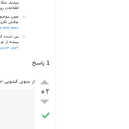
میدید، مثلا
اطلاعات رو 
چون موضوع 
چکش نکردم 
-with-latex/
میشه از توی
امیر حسین
1
پاسخ
از منوی کشویی اطل
+۲