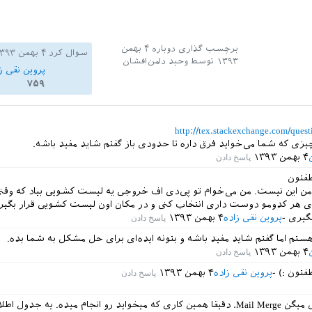
برچسب گذاری دوباره
۴ بهمن
سوال کرد
۴ بهمن ۱۳۹۳
۱۳۹۳
توسط
وحید دامن‌افشان
پروین نقی ز
۷۵۹
http://tex.stackexchange.com/ques
چیزی که شما می‌خواید فرق داره تا حدودی باز گفتم شاید مفید باشه.
۴ بهمن ۱۳۹۳
طفتون
من این نیست. من می‌خوام تو پی‌دی اف خروجی یه لیست کشویی بیاد که وقت
ی هر کدومو دوست داری انتخاب کنی و در مکان اون لیست کشویی قرار بگیره
بگیری
پروین نقی زاده
۴ بهمن ۱۳۹۳
ستم اما گفتم شاید مفید باشه و بتونه ایده‌ای برای حل مشکل به شما بده.
۴ بهمن ۱۳۹۳
فتون :)
پروین نقی زاده
۴ بهمن ۱۳۹۳
در ورد بهش میگن Mail Merge. دقیقا همین کاری که میخواید رو انجام میده. یه جدو