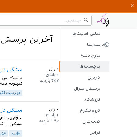
تمامی فعالیت‌ها
آخرین پرسش‌ه
پرسش‌ها
بدون پاسخ
برچسب‌ها
۰
رای
مشکل در نم
۰
پاسخ
کاربران
۴۵۷
بازدید
نمیتونم همه 
پرسیدن سوال
فهرست اخت
فروشگاه
۰
رای
مشکل در اجرای xindy برای
گروه تلگرام
۰
پاسخ
سلام دوستان،
۱.۹k
بازدید
کمک مالی
مشکلی ... کن
قوانین
xindy
فهر