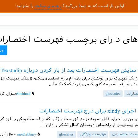
اولین بار است که به اینجا می‌آیید؟
راهنمای سایت
را بخوانید!
ای دارای برچسب فهرست اختصارا
پر
ایش فهرست اختصارات بعد از باز کردن دوباره Texstudio
شونو اینجا ضمیمه کنم. کسی میتونه کمک کنه؟...
صارات
glossaries
۹
ebrahimaf
سوال کرد
 درج فهرست اختصارات
 من در اجرای فایل نمونه تولید فهرست واژگان که از قسمت ویکی دانلود کرده
م. پیشاپیش از راهنمایی دوستان کمال تشکر را دارم....
ست اختصارات
فهرست واژگان
glossaries
۵
saeed.abbasy
سوال کرد