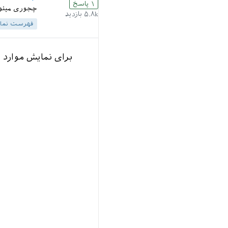
۱
پاسخ
چجوری میتون
۵.۸k
بازدید
فهرست نماد
برای نمایش موارد 