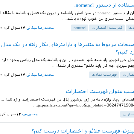
ده از دستور nomencl.
درود.آیا میتوان از دستور nomencl در متن اصلی پایاننامه و درون یک فصل پایاننامه یا مقا
ممکن است سرچ من خوب نبوده باشد....
ها
فهرست اختصارات
nomencl
محمدرضا میقانی
۱۷
سوال کرد
۲۰ خردا
یحات مربوط به متغیرها و پارامترهای بکار رفته در یک مدل ر
د کنیم؟
ال حروفچینی پایاننامه خود هستم.در این پایاننامه،یک مدل ریاضی وجود دارد
 بهم میریزد.چه کار باید بکنم؟ ممنون از شما.....
صارات
فهرست نمادها
محمدرضا میقانی
۱۷
سوال کرد
۲۰ خردا
اسب عنوان فهرست اختصارات
با توجه به [راهنمای ایجاد واژه نامه در زی پرشین][1]، من فهرست اختصارات، واژه نامه ...
صارات
مجتبی-ف
۱۲
سوال کرد
تونم فهرست علائم و اختصارات درست کنم؟