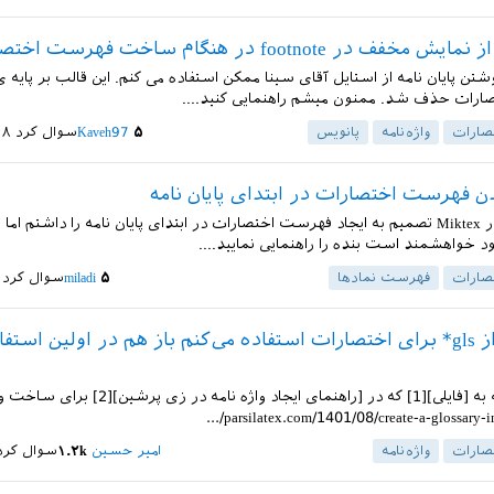
 در footnote در هنگام ساخت فهرست اختصارات.
تن پایان نامه از استایل آقای سینا ممکن استفاده می کنم. این قالب بر پایه ی 
رات حذف شد. ممنون میشم راهنمایی کنید....
صارات
واژه‌نامه
پانویس
۵
Kaveh97
سوال کرد
۱۸ خرداد 
ن فهرست اختصارات در ابتدای پایان نامه
با سلام من در Miktex تصمیم به ایجاد فهرست اختصارات در ابتدای پایان نامه را داشتم ام
د خواهشمند است بنده را راهنمایی نمایید....
صارات
فهرست نمادها
۵
miladi
سوال کرد
چرا وقتی از gls* برای اختصارات استفاده می‌کنم باز هم در اولین است
سلام با توجه به [فایلی][1] که در [راهنمای ایجاد واژه نامه در زی پرش
صارات
واژه‌نامه
امیر حسین
۱.۲k
سوال کرد