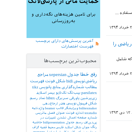
حمایت مالی از پارسی‌لاتک
له استفاده ...
برای تامین هزینه‌های نگه‌داری و
به‌روزرسانی
د ۱۳۹۴
آخرین پرسش‌های دارای برچسب
یاضی را
فهرست اختصارات
 که شامل
محبوب‌ترین برچسب‌ها
د ۱۳۹۴
رفع خطا
جدول
xepersian
مراجع
ریاضی‌نویسی
bidi
شکل
فونت
فهرست
مطالب
شماره‌گذاری
منابع
پانویس
tikz
parsilatex
بیب‌تک
تک‌لایو
بیمر
اسلاید
زی‌پرشین
پاورقی
سربرگ
bibtex
نماد
رسم
شکل
فرمول‌نویسی
هدر
ارجاع‌دهی
biditexmaker
ویرایشگر
قالب
beamer
واژه‌نامه
۱۲ دی ۱۳۹۳
texstudio
اندازه فونت
عنوان فصل
ماتریس
شماره صفحه
اعمال نشدن تغییرات در
پی‌دی‌اف
رسم جدول
bidipresentation
حاشیه
رنگ
عنوان شکل
اسلاید فارسی
محیط قضیه
گراف
حروف‌چینی کد
مکان شکل
شماره فصل
enumerate