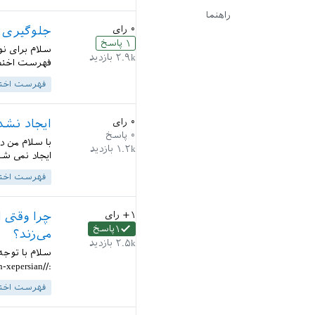
راهنما
۰
رای
جلوگیری از نمایش مخفف
۱
پاسخ
سلام برای نوش
۲.۹k
بازدید
فهرست اختصا
فهرست اخت
۰
رای
ایجاد نشد
۰
پاسخ
۱.۲k
بازدید
ایجاد نمی شو
فهرست اخت
+۱
رای
۱
پاسخ
می‌زند؟
۲.۵k
بازدید
://parsilatex.com/1401/08/create-a-glossary-in-xepersian/...
فهرست اخت