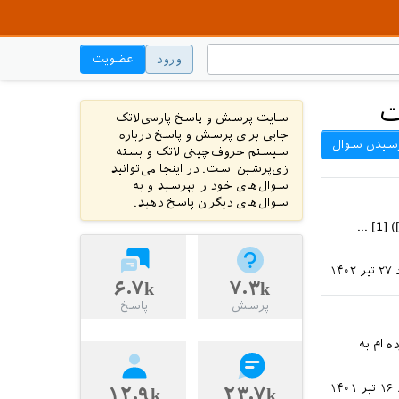
ورود
عضویت
ت
سایت پرسش و پاسخ پارسی‌لاتک
جایی برای پرسش و پاسخ درباره
سیدن سوال
سیستم حروف‌چینی لاتک و بسته
زی‌پرشین است. در اینجا می‌توانید
سوال‌های خود را بپرسید و به
سوال‌های دیگران پاسخ دهید.
با سلام، من از یک تمپلیت برای نوشتن پایان نامه ام دارم استفاده میکنم ([لینک تمپلیت][1]) [1] ...
۲۷ تیر ۱۴۰۲
۶.۷k
۷.۳k
پرسش
پاسخ
 ام به
۱۶ تیر ۱۴۰۱
۱۲.۹k
۲۳.۷k