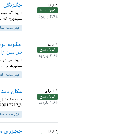
۰
رای
چگونگی استفا
۱
پاسخ
۳.۹k
بازدید
میپذیرم که 
فهرست نماد
۰
رای
چگونه توض
۱
پاسخ
در متن وار
۲.۶k
بازدید
درود.من در ح
متغیرها و ...
فهرست اخت
+۱
رای
مکان نامن
۱
پاسخ
۱.۶k
بازدید
://qa.parsilatex.com/?qa=blob&qa_blobid=3624747150848917217...
فهرست اخت
۰
رای
چجوری می