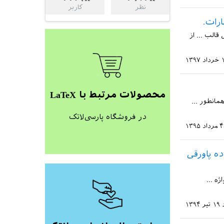
نظر
کاربر
قالب ... از
۱۳۹۷
محصولات مرتبط با LaTeX
ا همانطور ...
در فروشگاه پارسی‌لاتک
۴ مرداد ۱۳۹۵
فاده پاورقی
ین][2] برای ساخت واژه ...
۱۹ تیر ۱۳۹۴