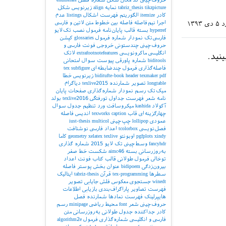
tikzpicture
tabriz_thesis
نمایه
align
زیرنویس شکل
کادر
itemize
الگوریتم
فهرست اشکال
listings
عدم
اجرا
نیم‌فاصله
فاصله بین خطوط
متن لاتین و فارسی
د
۵ دی ۱۳۹۳
hyperref
بسته
قالب پایان‌نامه
فرمول
نصب تک‌لایو
فارسی‌تک
نمودار
شماره فرمول
glossaries
کپشن
حروف‌چینی چندستونی
خروجی
فونت فارسی و
انگلیسی
ماکرونویسی
extrafootnotefeatures
لاتک
ینید.
biditools
شماره پاورقی
پیوست‌
سوال امتحانی
فاصله‌گذاری
فرمول چندضابطه‌ای
subfigure
tex
pdf
texmaker
header
biditufte-book
زیرنویس
خطا
longtable
تصویر
شمارنده
texlive2015
دیاگرام
میک‌تک
رسم نمودار
شماره‌گذاری صفحات
پایان
نامه
شعر
فهرست جداول
تورفتگی
texlive2016
بولد
آکولاد
kashida
میکروسافت ورد
تنظیم جدول
سوال
چهارگزینه‌ای
قاب
caption
texworks
اندیس
فاصله
عمودی
lollipop
چپ‌چینی
multicol
iust-thesis
فصل‌نویسی
tcolorbox
اعداد فارسی
نوشتافت
xindy
pgfplots
اوبونتو
texlive
xelatex
geometry
کاما
fancyhdr
وسط‌چینی
تک لایو 2015
شماره گذاری
به‌روزرسانی بسته
aimc46
شکست خط
صفر
توخالی
فرمول طولانی
قالب کتاب
فونت اعداد
بیرون‌زدگی
bidipoem
عنوان بخش
پوستر
فاصله
سطرها
tex-programming
قرآن
tabriz-thesis
ایتالیک
winedt
جستجوی معکوس
فلش
جایابی تصویر
فهرست تصاویر
پاراگراف‌بندی
بازیابی اطلاعات
هایپرلینک
فهرست نمادها
شمارنده فصل
حروف‌چینی شعر
font
محیط ریاضی
minipage
رسم
کادر
جداکننده
جدول طولانی
به‌روزرسانی
متن
فارسی و انگلیسی
شماره‌گذاری فرمول
algorithm2e